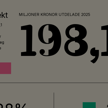
ekt
MILJONER KRONOR UTDELADE 2025
198,
,1
r
teg
e