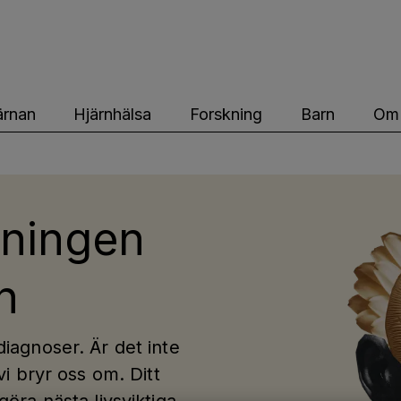
ärnfonden
ärnan
Hjärnhälsa
Forskning
Barn
Om 
kningen
n
diagnoser. Är det inte
vi bryr oss om. Ditt