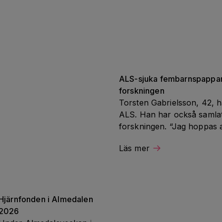
ALS-sjuka fembarnspappan 
forskningen
Torsten Gabrielsson, 42, h
ALS. Han har också samlat in
forskningen. “Jag hoppas a
det jag går igenom”.
Läs mer
Hjärnfonden i Almedalen 
2026