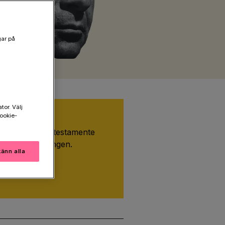
gar på
tor. Välj
ookie-
estamente
iv in oss i ditt testamente
h stöd forskningen.
änn alla
stamentera