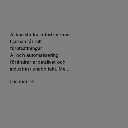
AI kan stärka industrin – om 
hjärnan får rätt 
förutsättningar
AI och automatisering 
förändrar arbetslivet och 
industrin i snabb takt. Men 
framtiden avgörs inte bara 
Läs mer
av vad tekniken kan göra, 
 
utan av hur väl den 
fungerar tillsammans med 
människans hjärna. Det 
var utgångspunkten när 
Hjärnfonden samlade 
industri, basnäring och 