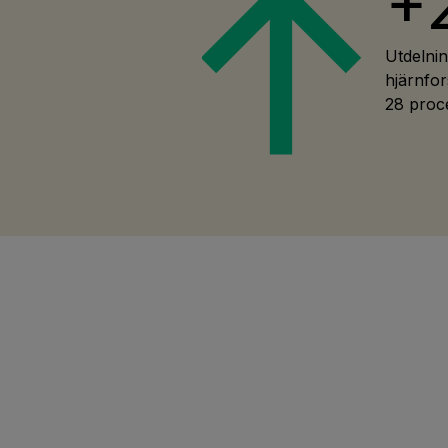
+
Utdelnin
hjärnfo
28 proce