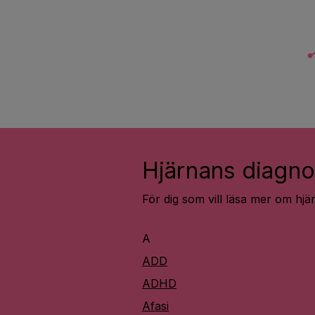
Hjärnans diagno
För dig som vill läsa mer om hj
A
ADD
ADHD
Afasi