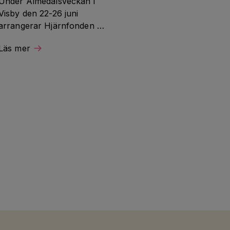
Under Almedalsveckan i 
Visby den 22-26 juni 
arrangerar Hjärnfonden 
ett seminarium och deltar i 
Läs mer
flera samtal om 
hjärnforskning och 
hjärnhälsa.