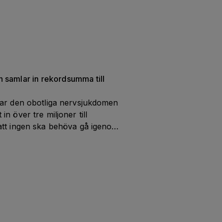
forskning under 
Almedalsveckan 2026.
samlar in rekordsumma till 
ar den obotliga nervsjukdomen 
 över tre miljoner till 
tt ingen ska behöva gå igenom 