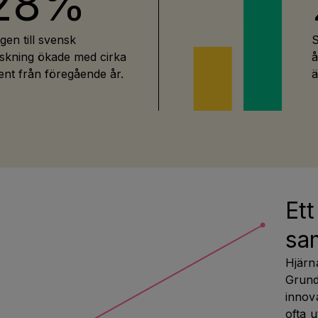
28%
gen till svensk
S
rskning ökade med cirka
å
nt från föregående år.
ä
Ett
sa
Hjärna
Grunde
innov
ofta u