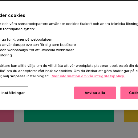
göra nästa livsviktiga
der cookies
 och våra samarbetsparters använder cookies (kakor) och andra tekniska lösnin
 för följande syften:
iga funktioner på webbplatsen
a användarupplevelsen för dig som besökare
k och webbanalys, för att utveckla webbsidan
sföring
are kan alltid välja om du vill tillåta att vår webbplats placerar cookies på din da
la” om du accepterar vårt bruk av cookies. Om du önskar att göra ändringar på c
Minnesgåva
T
r, välj ”Anpassa inställningar”.
Mer information om vår integritetspolicy.
r
Hedra minnet av någon som
Skr
stått dig nära.
oc
inställningar
Avvisa alla
Godk
Ge en minnesgåva
Te