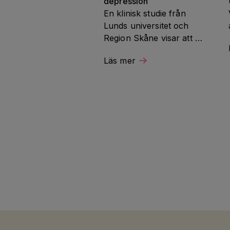
depression
En klinisk studie från 
Lunds universitet och 
Region Skåne visar att 
parkinsonläkemedlet 
Läs mer
pramipexol kan lindra 
motivationsbrist och 
svårigheter att känna 
glädje hos vissa patienter 
med svårbehandlad 
depression. Studien 
finansieras av 
Hjärnfonden.