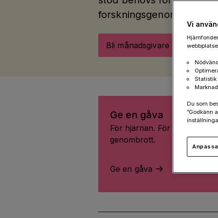
stöd behövs för att möjlig
forskningsgenombrott.
Vi använ
Hjärnfonden
Bli månadsgivare
webbplatsen
Nödvänd
Optimer
Statisti
Marknad
Du som besök
”Godkänn al
Ge en gåva
inställninga
För hjärnan. För livet. För fle
genombrott.
Anpassa 
Ge en gåva