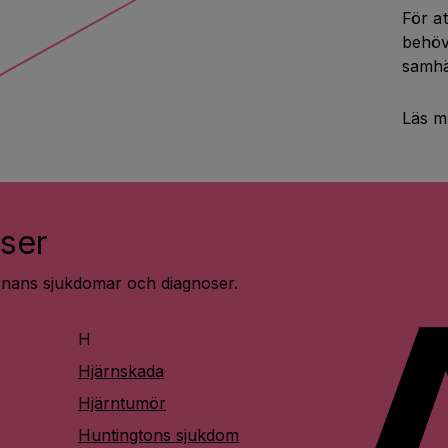
För at
behöv
samhä
Läs m
ser
ärnans sjukdomar och diagnoser.
H
Hjärnskada
Hjärntumör
Huntingtons sjukdom