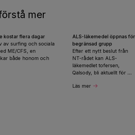
 förstå mer
 kostar flera dagar
ALS-läkemedel öppnas för 
v av surfing och sociala 
begränsad grupp
ed ME/CFS, en 
Efter ett nytt beslut från 
rkar både honom och 
NT-rådet kan ALS-
läkemedlet tofersen, 
Qalsody, bli aktuellt för 
vissa patienter i Sverige. 
Läs mer
Beskedet är ett viktigt steg 
för en liten grupp patienter
med en viss genmutation, 
men alla omfattas inte.