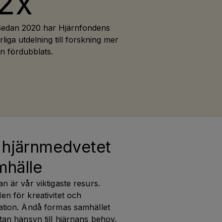
2x
edan 2020 har Hjärnfondens
rliga utdelning till forskning mer
n fördubblats.
 hjärnmedvetet 
mhälle
n är vår viktigaste resurs. 
n för kreativitet och 
ation. Ändå formas samhället 
tan hänsyn till hjärnans behov. 