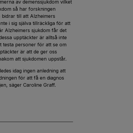
ormerna av demenssjukdom vilket
ukdom så har forskningen
 bidrar till att Alzheimers
i sig själva tillräckliga för att
r Alzheimers sjukdom får det
essa upptäckter är alltså inte
tt testa personer för att se om
täckter är att de ger oss
r bakom att sjukdomen uppstår.
ledes idag ingen anledning att
edningen för att få en diagnos
jen, säger Caroline Graff.