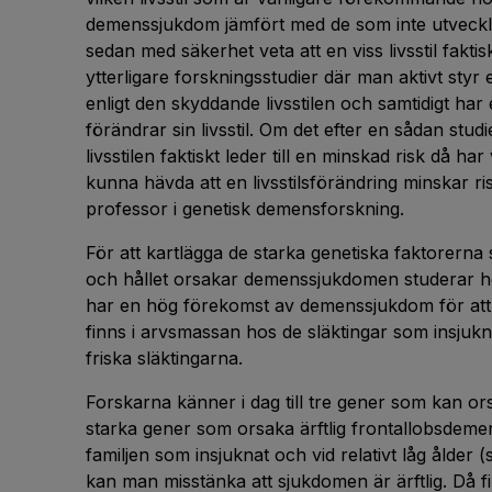
demenssjukdom jämfört med de som inte utveckl
sedan med säkerhet veta att en viss livsstil fak
ytterligare forskningsstudier där man aktivt styr e
enligt den skyddande livsstilen och samtidigt har
förändrar sin livsstil. Om det efter en sådan stud
livsstilen faktiskt leder till en minskad risk då har 
kunna hävda att en livsstilsförändring minskar ri
professor i genetisk demensforskning.
För att kartlägga de starka genetiska faktorerna s
och hållet orsakar demenssjukdomen studerar h
har en hög förekomst av demenssjukdom för att 
finns i arvsmassan hos de släktingar som insju
friska släktingarna.
Forskarna känner i dag till tre gener som kan or
starka gener som orsaka ärftlig frontallobsdemens
familjen som insjuknat och vid relativt låg ålder
kan man misstänka att sjukdomen är ärftlig. Då fi