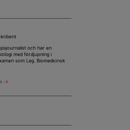
skribent
psjournalist och har en
ologi med fördjupning i
examen som Leg. Biomedicinsk
n