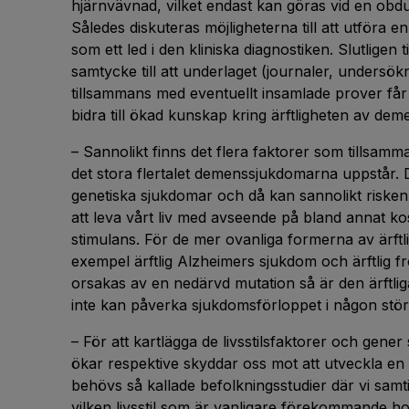
hjärnvävnad, vilket endast kan göras vid en obdukt
Således diskuteras möjligheterna till att utföra
som ett led i den kliniska diagnostiken. Slutligen 
samtycke till att underlaget (journaler, undersök
tillsammans med eventuellt insamlade prover får
bidra till ökad kunskap kring ärftligheten av de
– Sannolikt finns det flera faktorer som tillsamm
det stora flertalet demenssjukdomarna uppstår. D
genetiska sjukdomar och då kan sannolikt risken
att leva vårt liv med avseende på bland annat ko
stimulans. För de mer ovanliga formerna av ärft
exempel ärftlig Alzheimers sjukdom och ärftlig 
orsakas av en nedärvd mutation så är den ärftliga 
inte kan påverka sjukdomsförloppet i någon stör
– För att kartlägga de livsstilsfaktorer och gen
ökar respektive skyddar oss mot att utveckla en
behövs så kallade befolkningsstudier där vi sam
vilken livsstil som är vanligare förekommande h