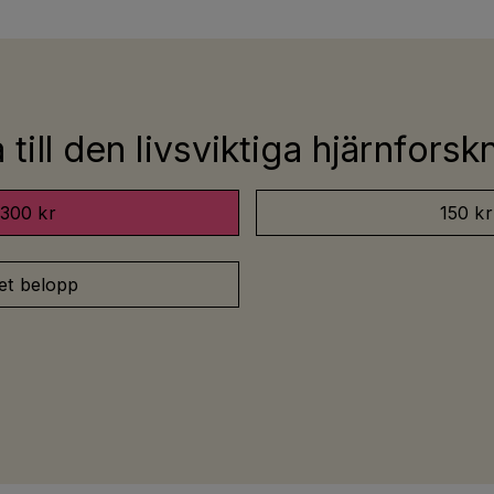
till den livsviktiga hjärnfors
300 kr
150 kr
et belopp