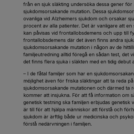
från en sjuk släkting undersöka dessa gener för 
sjukdomsorsakande mutation. Dessa sjukdomsor
ovanliga vid Alzheimers sjukdom och orsakar s
procent av alla patienter. Det är vanligare att 
kan påvisas vid frontallobsdemens och upp till f
frontallobsdemens där det även finns andra sjuk
sjukdomsorsakande mutation i någon av de hittil
familjeutredning alltid föregå en sådan test, det v
det finns flera sjuka i släkten med en tidig debu
– I de fåtal familjer som har en sjukdomsorsakan
möjlighet även för friska släktingar att ta reda 
sjukdomsorsakande mutationen och därmed ta re
kommer att insjukna. För att få information om 
genetisk testning ska familjen erbjudas genetisk 
är till för att hjälpa människor att förstå och förh
sjukdom är ärftlig både ur medicinska och psykol
förstå nedärvningen i familjen.