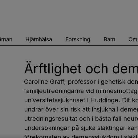
ärnfonden
ärnan
Hjärnhälsa
Forskning
Barn
Om 
Ärftlighet och de
Caroline Graff, professor i genetisk d
familjeutredningarna vid minnesmottag
universitetssjukhuset i Huddinge. Dit
undrar över sin risk att insjukna i deme
utredningsresultat och i bästa fall neu
undersökningar på sjuka släktingar k
förekomsten av demenssjukdom i slä