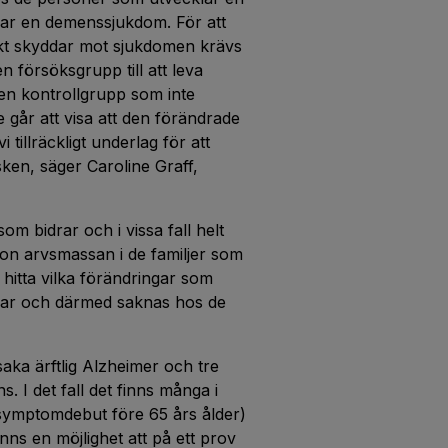
ar en demenssjukdom. För att
tiskt skyddar mot sjukdomen krävs
n försöksgrupp till att leva
 en kontrollgrupp som inte
ie går att visa att den förändrade
vi tillräckligt underlag för att
sken, säger Caroline Graff,
om bidrar och i vissa fall helt
on arvsmassan i de familjer som
hitta vilka förändringar som
knar och därmed saknas hos de
saka ärftlig Alzheimer och tre
. I det fall det finns många i
 (symptomdebut före 65 års ålder)
nns en möjlighet att på ett prov