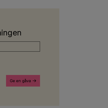
kningen
Ge en gåva