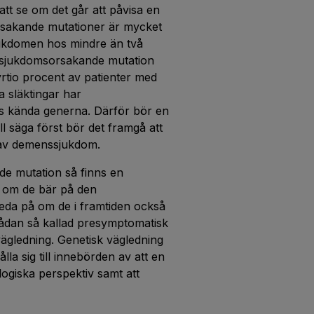
att se om det går att påvisa en
sakande mutationer är mycket
jukdomen hos mindre än två
en sjukdomsorsakande mutation
yrtio procent av patienter med
a släktingar har
ls kända generna. Därför bör en
ill säga först bör det framgå att
t av demenssjukdom.
de mutation så finns en
på om de bär på den
da på om de i framtiden också
sådan så kallad presymptomatisk
vägledning. Genetisk vägledning
ålla sig till innebörden av att en
ogiska perspektiv samt att