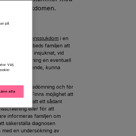
g form av sjukdomen.
gar på
komsten av
demenssjukdom
i en
g som möjligt ombeds familjen att
tingar som har insjuknat, vid
lken vårdinrättning en eventuell
tor. Välj
cke från närstående, kunna
ookie-
underlag i riskbedömning och för
änn alla
h diagnostik. Finns möjlighet att
ekommenderas att ett sådant
sscreening eller för att
dare informeras familjen om
tt säkerställa diagnosen
s med en undersökning av