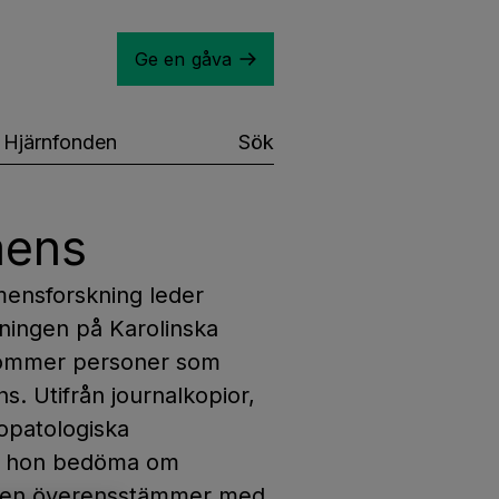
Ge en gåva
Hjärnfonden
Sök
mens
emensforskning leder
ningen på Karolinska
 kommer personer som
ns. Utifrån journalkopior,
ropatologiska
an hon bedöma om
kten överensstämmer med