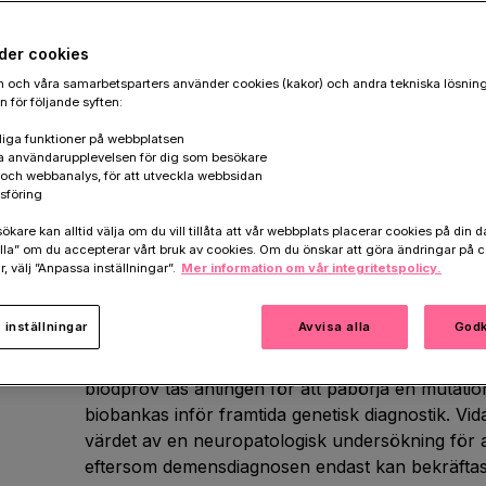
det som är karakteristiskt för en ärftli
der cookies
 och våra samarbetsparters använder cookies (kakor) och andra tekniska lösnin
 för följande syften:
En familjeutredning är en kartläggning av före
iga funktioner på webbplatsen
a användarupplevelsen för dig som besökare
släkt. För att kartläggningen ska bli så tillförlitli
k och webbanalys, för att utveckla webbsidan
ta reda på så mycket som möjligt kring vilka släk
sföring
vilken ålder släktingarna har insjuknat och vid vi
are kan alltid välja om du vill tillåta att vår webbplats placerar cookies på din da
demensutredning har gjorts för att, efter samty
la” om du accepterar vårt bruk av cookies. Om du önskar att göra ändringar på c
beställa journalkopior.
r, välj ”Anpassa inställningar”.
Mer information om vår integritetspolicy.
All information samlas in för att användas som 
inställningar
Avvisa alla
Godk
att vägleda eventuell vidare genetisk utredning oc
tillvarata blodprov för genetisk undersökning r
blodprov tas antingen för att påbörja en mutation
biobankas inför framtida genetisk diagnostik. Vi
värdet av en neuropatologisk undersökning för a
eftersom demensdiagnosen endast kan bekräfta