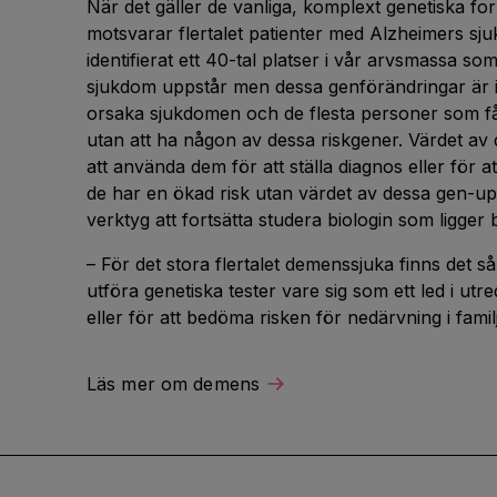
När det gäller de vanliga, komplext genetiska f
motsvarar flertalet patienter med Alzheimers sj
identifierat ett 40-tal platser i vår arvsmassa som
sjukdom uppstår men dessa genförändringar är inte 
orsaka sjukdomen och de flesta personer som få
utan att ha någon av dessa riskgener. Värdet av d
att använda dem för att ställa diagnos eller för a
de har en ökad risk utan värdet av dessa gen-upp
verktyg att fortsätta studera biologin som ligge
– För det stora flertalet demenssjuka finns det så
utföra genetiska tester vare sig som ett led i utr
eller för att bedöma risken för nedärvning i famil
Läs mer om demens