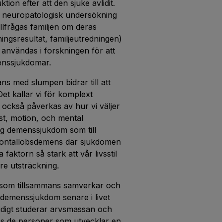
ion efter att den sjuke avlidit.
 en neuropatologisk undersökning
tillfrågas familjen om deras
ningsresultat, familjeutredningen)
 användas i forskningen för att
menssjukdomar.
ans med slumpen bidrar till att
et kallar vi för komplext
 också påverkas av hur vi väljer
st, motion, och mental
lig demenssjukdom som till
frontallobsdemens där sjukdomen
faktorn så stark att vår livsstil
re utsträckning.
er som tillsammans samverkar och
 demenssjukdom senare i livet
tidigt studerar arvsmassan och
os de personer som utvecklar en