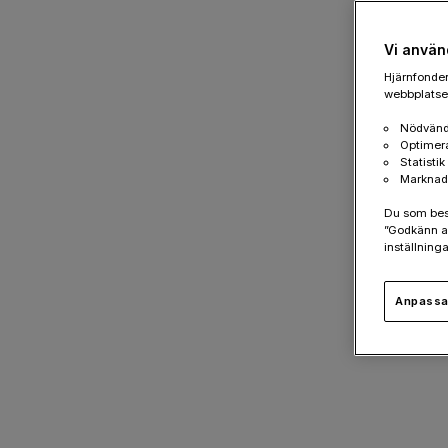
Vi använ
Hjärnfonden
webbplatsen
Nödvänd
Optimer
Statisti
Marknad
Du som besök
”Godkänn al
inställninga
Anpassa 