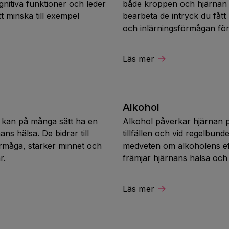
gnitiva funktioner och leder
både kroppen och hjärnan m
tt minska till exempel
bearbeta de intryck du fåt
och inlärningsförmågan för
Läs mer
Alkohol
er kan på många sätt ha en
Alkohol påverkar hjärnan på
ns hälsa. De bidrar till
tillfällen och vid regelbu
förmåga, stärker minnet och
medveten om alkoholens ef
r.
främjar hjärnans hälsa och
Läs mer