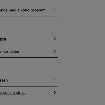
ående med alkoholproblem
est
a kontakter
essen
hälsosam stress