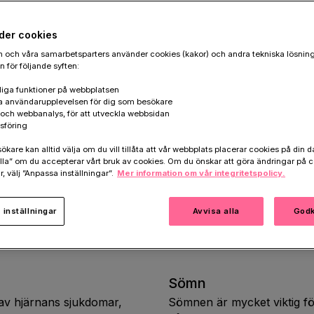
för sjukdom, öka
lla och förbättra
der cookies
 och våra samarbetsparters använder cookies (kakor) och andra tekniska lösnin
 för följande syften:
iga funktioner på webbplatsen
a användarupplevelsen för dig som besökare
k och webbanalys, för att utveckla webbsidan
sföring
Det finns många olika livsstilsfaktorer som spelar
aktivitet
,
sömn
,
fysisk aktivitet
,
kognitiv träning
,
k
are kan alltid välja om du vill tillåta att vår webbplats placerar cookies på din da
la” om du accepterar vårt bruk av cookies. Om du önskar att göra ändringar på c
effekt en enskild individ får av en specifik livssti
r, välj ”Anpassa inställningar”.
Mer information om vår integritetspolicy.
säkerhet. Det är flera faktorer som spelar in til
vilken omfattning, ålder, hälsostatus, gener och m
inställningar
Avvisa alla
Godk
Nedan kan du läsa mer om livsstilsfaktorer och h
Sömn
a av hjärnans sjukdomar,
Sömnen är mycket viktig fö