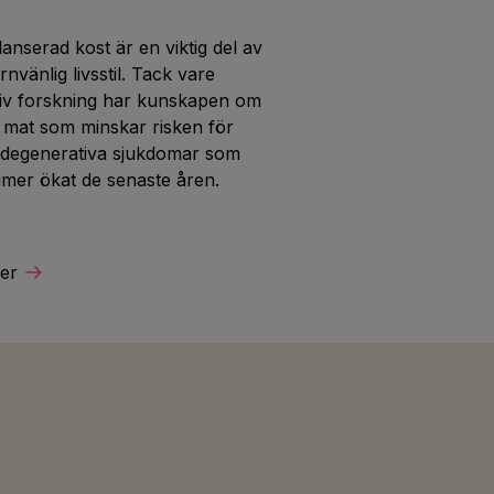
anserad kost är en viktig del av
rnvänlig livsstil. Tack vare
siv forskning har kunskapen om
n mat som minskar risken för
degenerativa sjukdomar som
imer ökat de senaste åren.
er