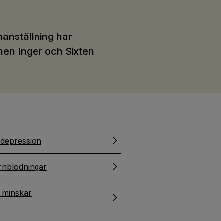
nställning har
nen Inger och Sixten
t depression
rnblödningar
 minskar