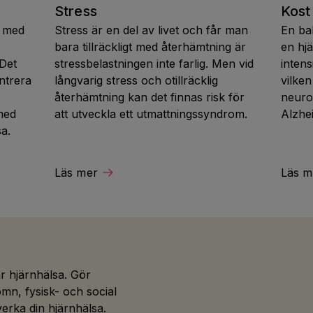
Stress
Kost
s med
Stress är en del av livet och får man
En bal
bara tillräckligt med återhämtning är
en hjä
 Det
stressbelastningen inte farlig. Men vid
inten
entrera
långvarig stress och otillräcklig
vilke
återhämtning kan det finnas risk för
neuro
med
att utveckla ett utmattningssyndrom.
Alzhe
sa.
Läs mer
Läs m
år hjärnhälsa. Gör
ömn, fysisk- och social
verka din hjärnhälsa.