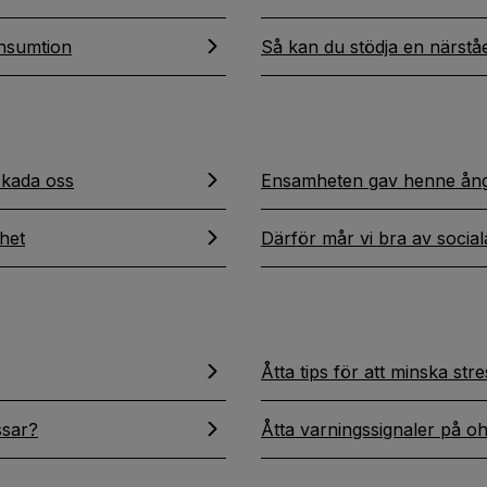
onsumtion
Så kan du stödja en närst
skada oss
Ensamheten gav henne ång
het
Därför mår vi bra av social
Åtta tips för att minska str
ssar?
Åtta varningssignaler på o