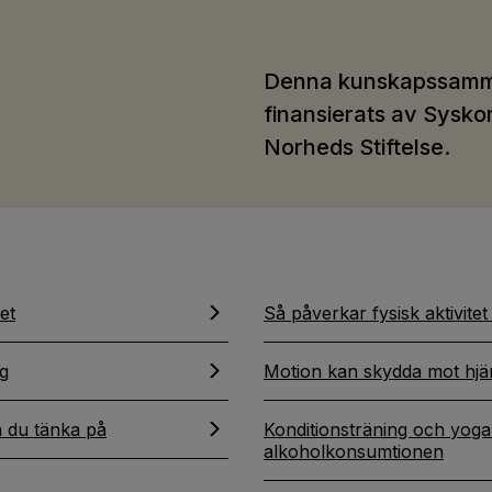
Denna kunskapssamma
finansierats av Sysko
Norheds Stiftelse.
et
Så påverkar fysisk aktivite
ig
Motion kan skydda mot hjä
a du tänka på
Konditionsträning och yoga
alkoholkonsumtionen