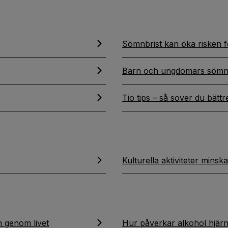
Sömnbrist kan öka risken 
Barn och ungdomars söm
Tio tips – så sover du bättr
Kulturella aktiviteter minsk
 genom livet
Hur påverkar alkohol hjär