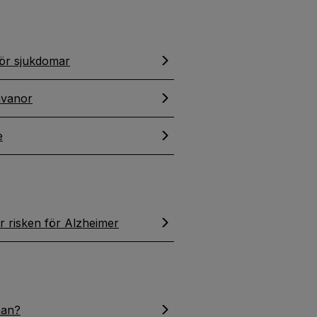
för sjukdomar
nvanor
e
ar risken för Alzheimer
nan?