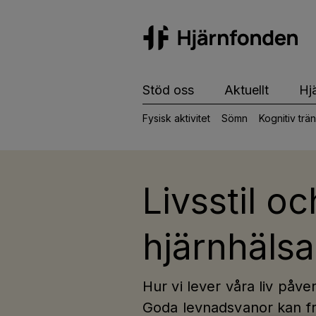
Hj
Stöd oss
Aktuellt
Hj
Fysisk aktivitet
Sömn
Kognitiv trä
Livsstil oc
hjärnhälsa
Hur vi lever våra liv påve
Goda levnadsvanor kan fr