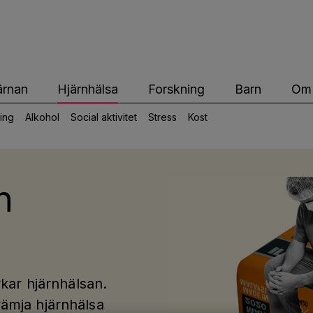
ärnfonden
ärnan
Hjärnhälsa
Forskning
Barn
Om 
ning
Alkohol
Social aktivitet
Stress
Kost
h
rkar hjärnhälsan.
ämja hjärnhälsa