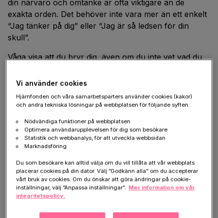
din närvaro och omtanke är ofta viktigare än de
exakta orden. Det behöver inte vara mer än ett enkelt
“Jag tänker på dig” eller “Jag är så ledsen för din
skull”.
Våga visa att du bryr dig, även om du inte vet vad du
ska säga. Det kan räcka långt att lyssna, vara där –
eller bara sitta tyst tillsammans.
Vi använder cookies
Hjärnfonden och våra samarbetsparters använder cookies (kakor)
och andra tekniska lösningar på webbplatsen för följande syften:
Skicka kondoleans
Nödvändiga funktioner på webbplatsen
Optimera användarupplevelsen för dig som besökare
En kondoleans kan framföras på flera sätt – både
Statistik och webbanalys, för att utveckla webbsidan
traditionella och mer moderna. Det kan vara en sista
Marknadsföring
hälsning på en begravningsblomma, ett kort, ett
Du som besökare kan alltid välja om du vill tillåta att vår webbplats
personligt brev, eller några minnesord som läses upp
placerar cookies på din dator. Välj ”Godkänn alla” om du accepterar
vid ceremonin eller minnesstunden. Även en hälsning
vårt bruk av cookies. Om du önskar att göra ändringar på cookie-
inställningar, välj ”Anpassa inställningar”.
Mer information om vår
som följer med en minnesgåva är ett omtänksamt sätt
integritetspolicy.
att visa sitt deltagande.
Idag är det också vanligt att skicka sin kondoleans