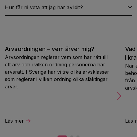
Hur får ni veta att jag har avlidit?
Arvsordningen – vem ärver mig?
Vad 
Arvsordningen reglerar vem som har rätt till
i kr
ett arv och i vilken ordning personerna har
När e
arvsrätt. I Sverige har vi tre olika arvsklasser
behö
som reglerar i vilken ordning olika släktingar
från
ärver.
arvsk
Läs mer
Läs 