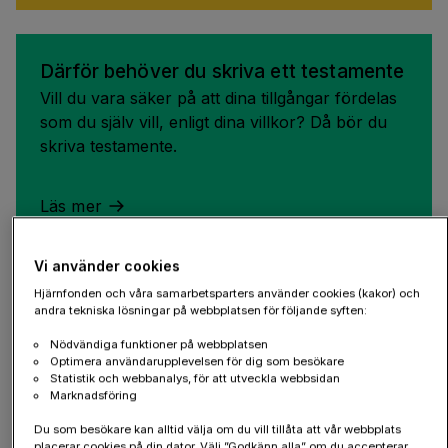
Därför behöver du skriva ett testamente
Vill du vara säker på att dina tillgångar fördelas
som du själv vill, enligt dina villkor? Då bör du
skriva testamente.
Läs mer
Vi använder cookies
Hjärnfonden och våra samarbetsparters använder cookies (kakor) och
andra tekniska lösningar på webbplatsen för följande syften:
Regler för testamente
Hur fördelas mitt arv om jag inte upprättar ett
Nödvändiga funktioner på webbplatsen
Optimera användarupplevelsen för dig som besökare
testamente? Ärver särkullbarn och sambo?
Statistik och webbanalys, för att utveckla webbsidan
Frågorna om arv kan vara många.
Marknadsföring
Du som besökare kan alltid välja om du vill tillåta att vår webbplats
placerar cookies på din dator. Välj ”Godkänn alla” om du accepterar