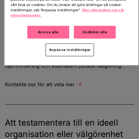
Läs mer
vårt bruk av cookies. Om du önskar att göra ändringar på cookie-
inställningar, välj ”Anpassa inställningar”.
Mer information om vår
integritetspolicy.
Avvisa alla
Godkänn alla
Föreläsningar
Anpassa inställningar
Vi besöker städer med föreläsningar om testamente,
hjärnforskning och kostnadsfri juridisk rådgivning.
Kontakta oss för att veta mer
Att testamentera till en ideell
organisation eller välgörenhet