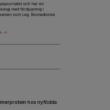
psjournalist och har en
ologi med fördjupning i
examen som Leg. Biomedicinsk
n
imerprotein hos nyfödda