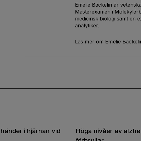
Emelie Bäckelin är vetenska
Masterexamen i Molekylärbi
medicinsk biologi samt en 
analytiker.
Läs mer om Emelie Bäckeli
händer i hjärnan vid
Höga nivåer av alzhe
förbryllar