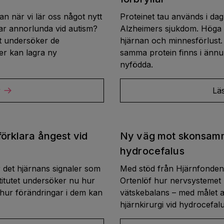
an när vi lär oss något nytt
Proteinet tau används i dag
ar annorlunda vid autism?
Alzheimers sjukdom. Höga ni
et undersöker de
hjärnan och minnesförlust. 
er kan lagra ny
samma protein finns i ännu 
nyfödda.
r
Lä
förklara ångest vid
Ny väg mot skonsamm
hydrocefalus
 det hjärnans signaler som
Med stöd från Hjärnfonden
stitutet undersöker nu hur
Ortenlöf hur nervsystemet
hur förändringar i dem kan
vätskebalans – med målet a
hjärnkirurgi vid hydrocefalu