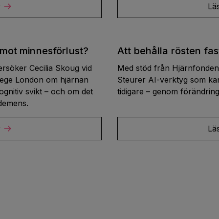
r
Lä
 mot minnesförlust?
Att behålla rösten fa
rsöker Cecilia Skoug vid
Med stöd från Hjärnfonde
llege London om hjärnan
Steurer AI-verktyg som ka
ognitiv svikt – och om det
tidigare – genom förändringa
 demens.
r
Lä