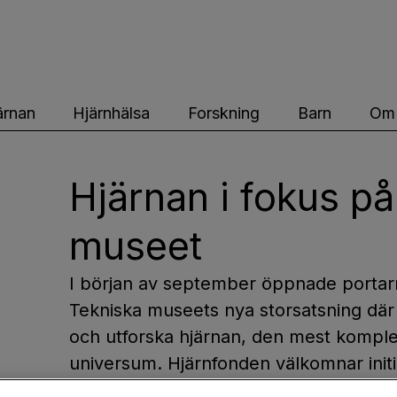
ärnfonden
ärnan
Hjärnhälsa
Forskning
Barn
Om 
Hjärnan i fokus p
museet
I början av september öppnade portarn
Tekniska museets nya storsatsning dä
och utforska hjärnan, den mest komple
universum. Hjärnfonden välkomnar initi
ska öka intresset för hjärnan i nästa g