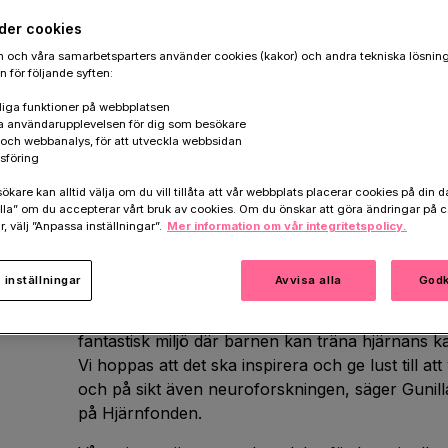
installationer får besökarna tänja på 
der cookies
gränser, där den nya tekniken förstärk
 och våra samarbetsparters använder cookies (kakor) och andra tekniska lösnin
 för följande syften:
sinnesupplevelser och möjliggör kreativ
iga funktioner på webbplatsen
a användarupplevelsen för dig som besökare
k och webbanalys, för att utveckla webbsidan
sföring
Mega Mind är Tekniska Museets nya utställning 
are kan alltid välja om du vill tillåta att vår webbplats placerar cookies på din da
och människor. Som Tekniska Museet själva skr
la” om du accepterar vårt bruk av cookies. Om du önskar att göra ändringar på c
r, välj ”Anpassa inställningar”.
verklighet av sina grymma idéer skulle vi varken
Mer information om vår integritetspolicy.
eller mikroskop.” På Mega Mind kan du själv testa
olika installationerna.
inställningar
Avvisa alla
Godk
– Äntligen får hjärnan den uppmärksamhet den f
fantastisk miljö där barnen kan träna hjärnans ka
Vi hoppas att det ska inspirera och ge lust till att
och på sikt även neuroforskningen, säger Gunill
på Hjärnfonden.