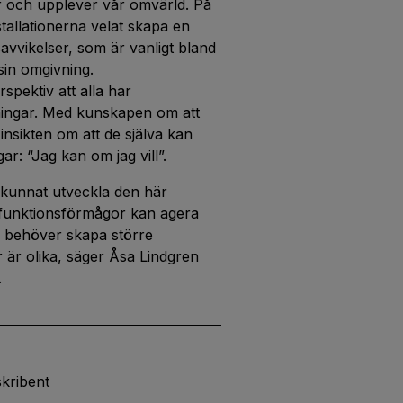
ar och upplever vår omvärld. På
stallationerna velat skapa en
avvikelser, som är vanligt bland
sin omgivning.
spektiv att alla har
sningar. Med kunskapen om att
nsikten om att de själva kan
ar: “Jag kan om jag vill”.
 kunnat utveckla den här
a funktionsförmågor kan agera
Vi behöver skapa större
r är olika, säger Åsa Lindgren
.
skribent