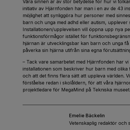
Våra sinnen är av stor betydelse för hur vi tolk
initiativ av Hjärnfonden har man i en av de 43 in
möjlighet att synliggöra hur personer med sinnes
barn och unga med adhd eller autism, upplever 
Installationen/upplevelsen vill öppna upp nya per
funktionsförmågor istället för funktionsbegrän
hjärnan är utvecklingsbar kan barn och unga få i
påverka sin hjärna utifrån sina egna förutsättning
– Tack vare samarbetet med Hjärnfonden har vi
installationen som beskriver hur barn med olik
och att det finns flera sätt att uppleva världen. 
förståelse redan i skolåldern, för att våra hjärno
projektledare för MegaMind på Tekniska museet
Emelie
Bäckelin
Vetenskaplig redaktör och 