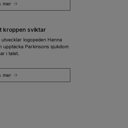
s mer
st kroppen sviktar
n utvecklar logopeden Hanna
n upptäcka Parkinsons sjukdom
r i talet.
s mer