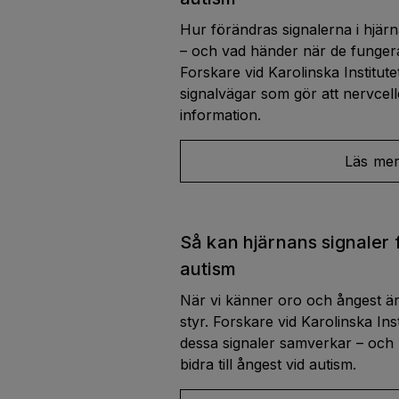
Hur förändras signalerna i hjärn
– och vad händer när de funger
Forskare vid Karolinska Institut
signalvägar som gör att nervcell
information.
Läs me
Så kan hjärnans signaler 
autism
När vi känner oro och ångest är
styr. Forskare vid Karolinska In
dessa signaler samverkar – och 
bidra till ångest vid autism.