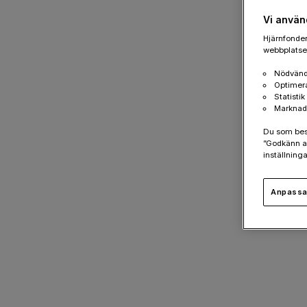
Vi använ
Hjärnfonden
webbplatsen
Nödvänd
Optimer
Statisti
Marknad
Du som besök
”Godkänn al
inställninga
Anpassa 