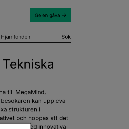
Ge en gåva
Hjärnfonden
Sök
å Tekniska
a till MegaMind,
r besökaren kan uppleva
xa strukturen i
ativet och hoppas att det
eneration. Med innovativa