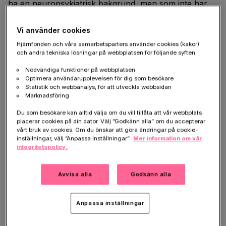
ha en neuropsykiatrisk bakgrund, men som inte har
fått någon diagnos.
NPF
kan till exempel innebära
koncentrations- och uppmärksamhets problem, eller
Vi använder cookies
svårigheter att tolka kroppsspråk och sociala koder.
Hjärnfonden och våra samarbetsparters använder cookies (kakor)
Många behöver därför anpassning av undervisning,
och andra tekniska lösningar på webbplatsen för följande syften:
skolmiljö eller gruppsammansättning.
Nödvändiga funktioner på webbplatsen
Optimera användarupplevelsen för dig som besökare
Statistik och webbanalys, för att utveckla webbsidan
#FrågaBarnen – Hjärnfondens
Marknadsföring
Du som besökare kan alltid välja om du vill tillåta att vår webbplats
nya kampanj
placerar cookies på din dator. Välj ”Godkänn alla” om du accepterar
vårt bruk av cookies. Om du önskar att göra ändringar på cookie-
Hjärnfonden vill sprida information om skolsituationen
inställningar, välj ”Anpassa inställningar”.
Mer information om vår
integritetspolicy.
för barn med NPF och skapa uppmärksamhet kring
NPF och behovet av att förbättra stödet till elever
med funktionsnedsättning i skolan mot bakgrund av
Avvisa alla
Godkänn alla
den forskning, pedagogik och erfarenhet som finns,
men inte alltid tillämpas. Vi följer därför upp den
Anpassa inställningar
tidigare informationskampanjen minfullapotential.se
med #FrågaBarnen.