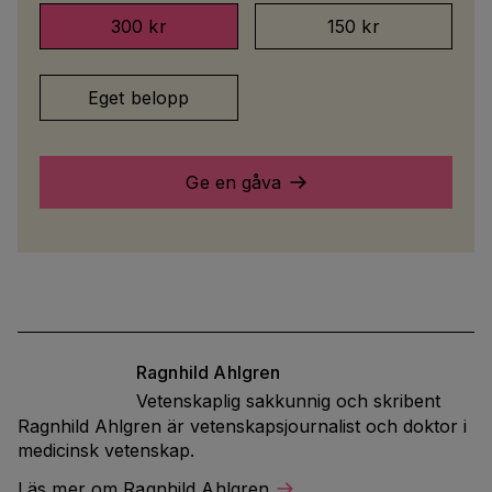
300 kr
150 kr
Eget belopp
Ge en gåva
Ragnhild
Ahlgren
Vetenskaplig sakkunnig och skribent
Ragnhild Ahlgren är vetenskapsjournalist och doktor i
medicinsk vetenskap.
Läs mer om Ragnhild Ahlgren