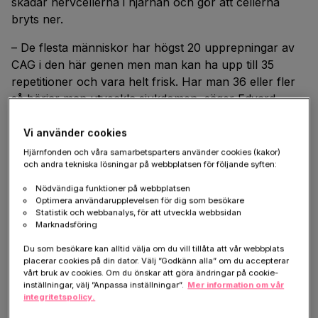
skadar nervcellerna i hjärnan och gör att cellerna
bryts ner.
– De flesta människor har högst 20 upprepningar av
CAG i den här genen men man kan ha upp till 35
repetitioner och vara helt frisk. Har man 36 eller fler
så börjar man utveckla sjukdomen, säger Edvard
Smith.
Vi använder cookies
Hjärnfonden och våra samarbetsparters använder cookies (kakor)
Minskar mängden giftigt protein
och andra tekniska lösningar på webbplatsen för följande syften:
i nervcellerna
Nödvändiga funktioner på webbplatsen
Optimera användarupplevelsen för dig som besökare
Statistik och webbanalys, för att utveckla webbsidan
Hans forskargrupp har utvecklat en metod som gör
Marknadsföring
att mängden av det skadliga proteinet och budbärar-
Du som besökare kan alltid välja om du vill tillåta att vår webbplats
RNAt minskar i nervcellerna. Forskarna använder en
placerar cookies på din dator. Välj ”Godkänn alla” om du accepterar
liten bit syntetisk arvsmassa som letar sig fram till CAG
vårt bruk av cookies. Om du önskar att göra ändringar på cookie-
inställningar, välj ”Anpassa inställningar”.
Mer information om vår
sekvenserna i huntingtin-genen.
integritetspolicy.
– När vi använder de här korta bitarna syntetisk