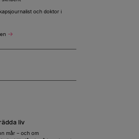
apsjournalist och doktor i
ren
rädda liv
gon mår – och om