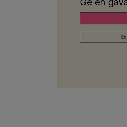
Ge en gåva 
Eg