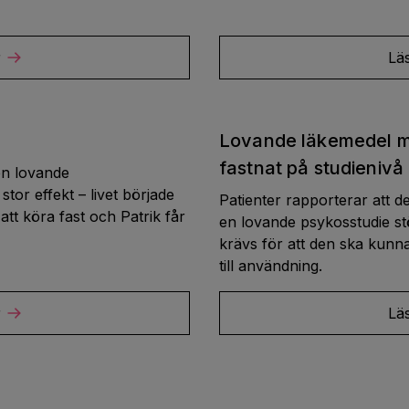
r
Lä
Lovande läkemedel mo
fastnat på studienivå
 en lovande
tor effekt – livet började
Patienter rapporterar att de 
att köra fast och Patrik får
en lovande psykosstudie st
krävs för att den ska kunn
till användning.
r
Lä