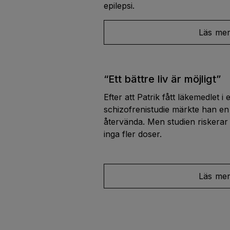
epilepsi.
Läs me
“Ett bättre liv är möjligt”
Efter att Patrik fått läkemedlet i
schizofrenistudie märkte han en s
återvända. Men studien riskerar 
inga fler doser.
Läs me