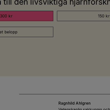
till den livsviktiga hjärnfors
300 kr
150 kr
et belopp
Ragnhild
Ahlgren
Vetenskaplig sakkunnig och