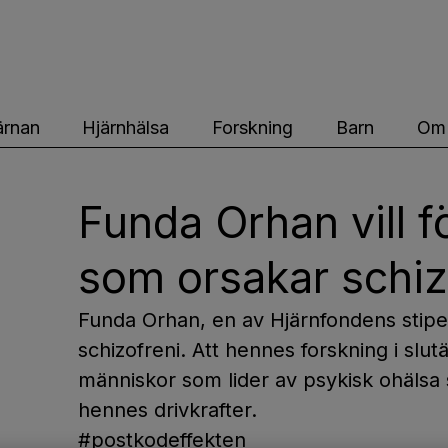
ärnfonden
ärnan
Hjärnhälsa
Forskning
Barn
Om 
Funda Orhan vill f
som orsakar schiz
Funda Orhan, en av Hjärnfondens stipe
schizofreni. Att hennes forskning i slutä
människor som lider av psykisk ohälsa s
hennes drivkrafter.
#postkodeffekten