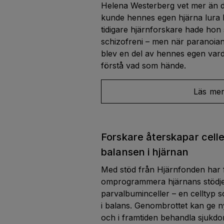
Helena Westerberg vet mer än d
kunde hennes egen hjärna lura
tidigare hjärnforskare hade ho
schizofreni – men när paranoian
blev en del av hennes egen vard
förstå vad som hände.
Läs me
Forskare återskapar celle
balansen i hjärnan
Med stöd från Hjärnfonden har f
omprogrammera hjärnans stödjecel
parvalbuminceller – en celltyp so
i balans. Genombrottet kan ge ny
och i framtiden behandla sjukd