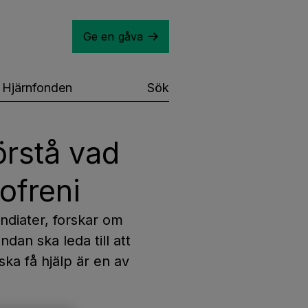
Ge en gåva
Hjärnfonden
Sök
örstå vad
ofreni
ndiater, forskar om
ndan ska leda till att
ka få hjälp är en av