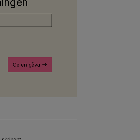
kningen
Ge en gåva
 skribent