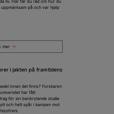
da liv. Här får du råd om hur du
a uppmärksam på och var hjälp
s mer
er i jakten på framtidens
edel innan det finns? Forskaren
niversitet har fått
rag för sin banbrytande studie
ytt och hett spår i kampen mot
izofreni.