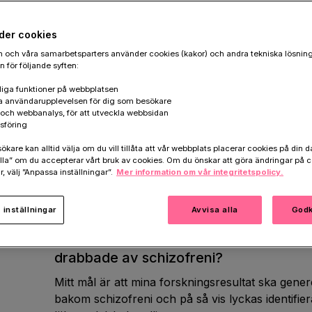
der cookies
 och våra samarbetsparters använder cookies (kakor) och andra tekniska lösnin
Berätta om ditt forskningsområde – va
 för följande syften:
Bildandet och eliminering av synapser (kopplingar
et
iga funktioner på webbplatsen
a användarupplevelsen för dig som besökare
process i den normala hjärnans utveckling. Unde
k och webbanalys, för att utveckla webbsidan
intensiv ökning av antalet synapser. Senare unde
nskap
sföring
överflödiga synapser bort. Utvecklingen av schiz
are kan alltid välja om du vill tillåta att vår webbplats placerar cookies på din da
den processen. Syftet med detta projekt är att 
la” om du accepterar vårt bruk av cookies. Om du önskar att göra ändringar på c
synapser elimineras och hur avvikelser kan bidr
r, välj ”Anpassa inställningar”.
Mer information om vår integritetspolicy.
Vi kommer att använda en unik cellulär modell fö
mekanismer under sjukdomsspecifika förhålland
inställningar
Avvisa alla
Godk
Hur kommer dina forskningsresultat att
drabbade av schizofreni?
Mitt mål är att mina forskningsresultat ska ge
bakom schizofreni och på så vis lyckas identifier