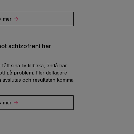
s mer
t schizofreni har
fått sina liv tillbaka, ändå har
ött på problem. Fler deltagare
a avslutas och resultaten komma
s mer