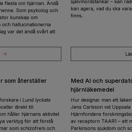
självmordstankar – kan räd
e flesta om hjärnan. Ändå
kan agera, vad du ska var
 henne. Som psykolog och
finns.
n stor kunskap om
 och hallucinationerna
ag var det ändå svårt att
r
Lä
r som återställer
Med AI och superdator
hjärnläkemedel
orskare i Lund lyckats
Hur designar man ett läkem
ler direkt till
Jens Carlsson vid Uppsala u
m håller hjärnans aktivitet
Hjärnfondens forskningsbid
a verktyg för att förstå
av receptorn TAAR1 – ett n
omar som schizofreni och
Parkinsons sjukdom och sch