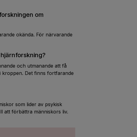
 forskningen om
farande okända. För närvarande
 hjärnforskning?
pännande och utmanande att få
i kroppen. Det finns fortfarande
nniskor som lider av psykisk
ll att förbättra människors liv.