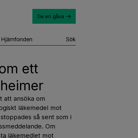
Ge en gåva
Hjärnfonden
Sök
om ett
zheimer
t att ansöka om
ogiskt läkemedel mot
r stoppades så sent som i
ressmeddelande. Om
sta läkemedlet mot