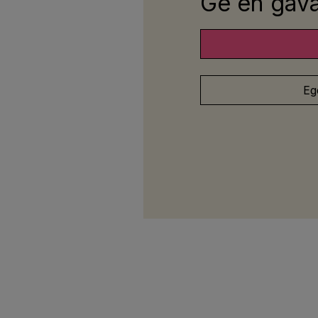
Ge en gåva 
Eg