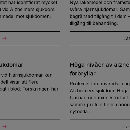
tet har identifierat mycket
Nya läkemedel och framste
au vid Alzheimers sjukdom.
svåra hjärnsjukdomar. Samti
äkemedel mot sjukdomen.
begränsad tillgång till dem 
tillgång till behandling.
r
Lä
sjukdomar
Höga nivåer av alzhe
förbryllar
os vid hjärnsjukdomar kan
ll visar att flera
Proteinet tau används i dag
digt i blod. Forskningen har
Alzheimers sjukdom. Höga ni
hjärnan och minnesförlust. 
samma protein finns i ännu 
nyfödda.
r
Lä