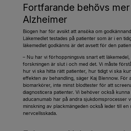
Fortfarande behövs mer
Alzheimer
Biogen har för avsikt att ansöka om godkännand
Läkemedlet testades på patienter som är i en ti
läkemedlet godkänns är det avsett för den patie
– Nu har vi förhoppningsvis snart ett läkemedel, 
forskningen är slut i och med det. Vi måste förstå
hur vi ska hitta rätt patienter, hur tidigt vi ska k
effekten av behandling, säger Kaj Blennow. För a
biomarkörer, inte minst blodtester för att screen
diagnosticera patienter. Vi behöver också kunna 
aducanumab har på andra sjukdomsprocesser vid
minskning av plackmängeden också leder till en
nervcellsskada.