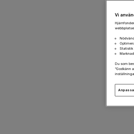
Vi använ
Hjärnfonden
webbplatsen
Nödvänd
Optimer
Statisti
Marknad
Du som besök
”Godkänn al
inställninga
Anpassa 