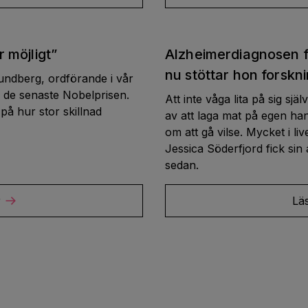
r möjligt”
Alzheimerdiagnosen f
nu stöttar hon forskn
Lundberg, ordförande i vår
 de senaste Nobelprisen.
Att inte våga lita på sig sjä
å hur stor skillnad
av att laga mat på egen 
om att gå vilse. Mycket i li
Jessica Söderfjord fick sin
sedan.
r
Lä