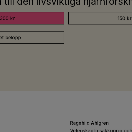
till den livsviktiga hjärnfors
300 kr
150 kr
et belopp
Ragnhild
Ahlgren
Vetenskaplig sakkunnig och