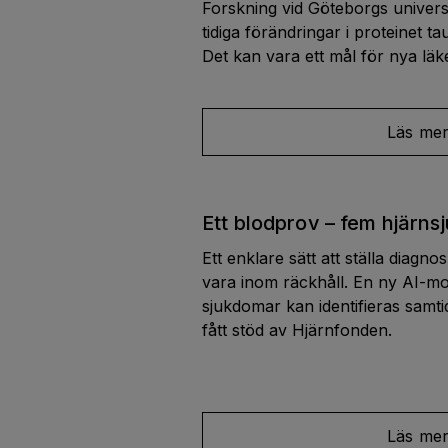
Forskning vid Göteborgs universi
tidiga förändringar i proteinet t
Det kan vara ett mål för nya l
Läs me
Ett blodprov – fem hjärn
Ett enklare sätt att ställa diagn
vara inom räckhåll. En ny AI-mode
sjukdomar kan identifieras samti
fått stöd av Hjärnfonden.
Läs me