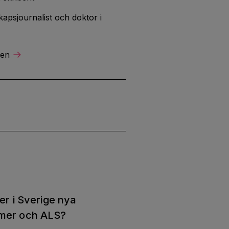
apsjournalist och doktor i
ren
ter i Sverige nya
imer och ALS?