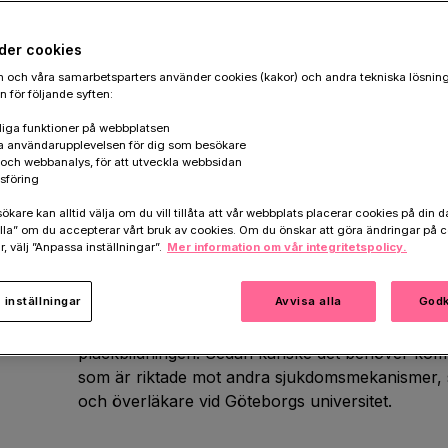
Alzheimers sjukdom som bromsar sjuk
der cookies
 och våra samarbetsparters använder cookies (kakor) och andra tekniska lösnin
 för följande syften:
Det är nya analyser av ett betydligt större dataset
iga funktioner på webbplatsen
läkemedelskandidaten adacanumab, där dessutom 
a användarupplevelsen för dig som besökare
k och webbanalys, för att utveckla webbsidan
dosen. Dessa data tyder nu på att behandlingen ka
sföring
sjukdomsförloppet. Resultaten som företaget pres
are kan alltid välja om du vill tillåta att vår webbplats placerar cookies på din da
som fått läkemedlet hade en minskad försämring
la” om du accepterar vårt bruk av cookies. Om du önskar att göra ändringar på c
minne, orienteringsförmåga och språk. Patiente
r, välj ”Anpassa inställningar”.
Mer information om vår integritetspolicy.
mängden amyloida plack i hjärnan.
inställningar
Avvisa alla
Godk
– Det här är ett lyft för Alzheimerforskningen oc
patienterna. Det visar att det är värt att ta fra
plackbildningen. Sedan kanske det behöver kom
som är riktade mot andra sjukdomsmekanismer, 
och överläkare vid Göteborgs universitet.