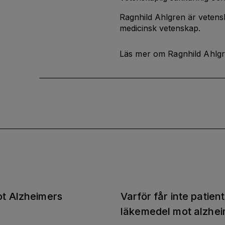
Ragnhild Ahlgren är vetensk
medicinsk vetenskap.
Läs mer om Ragnhild Ahlg
ot Alzheimers
Varför får inte patien
läkemedel mot alzhe