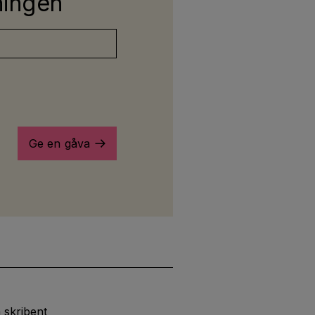
kningen
Ge en gåva
 skribent