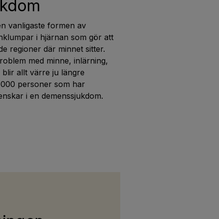
ukdom
n vanligaste formen av
nklumpar i hjärnan som gör att
de regioner där minnet sitter.
problem med minne, inlärning,
ir allt värre ju längre
00 000 personer som har
venskar i en demenssjukdom.