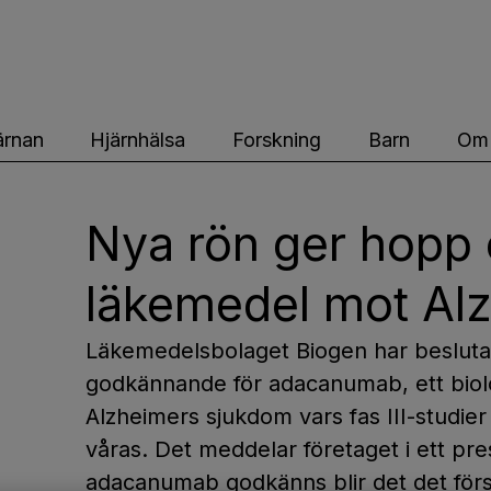
ärnfonden
ärnan
Hjärnhälsa
Forskning
Barn
Om 
Nya rön ger hopp 
läkemedel mot Al
Läkemedelsbolaget Biogen har besluta
godkännande för adacanumab, ett biol
Alzheimers sjukdom vars fas III-studie
våras. Det meddelar företaget i ett p
adacanumab godkänns blir det det för