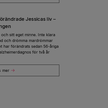
örändrade Jessicas liv –
ingen
lv och sitt eget minne. Inte klara
hand och drömma mardrömmar
vet har förändrats sedan 56-åriga
 alzheimerdiagnos för två år
s mer