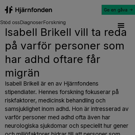
Ge en gåva
Hjärnfonden
Stöd oss
Diagnoser
Forskning
Isabell Brikell vill ta reda
Open a
på varför personer som
har adhd oftare får
migrän
Isabell Brikell är en av Hjärnfondens
stipendiater. Hennes forskning fokuserar på
riskfaktorer, medicinsk behandling och
samsjuklighet inom adhd. Hon är intresserad av
varför personer med adhd ofta även har
neurologiska sjukdomar och speciellt hur gener
och miljöfaktorer bidrar till att personer som