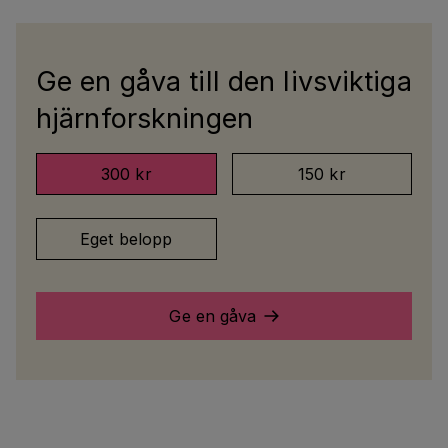
Ge en gåva till den livsviktiga
hjärnforskningen
300 kr
150 kr
Eget belopp
Ge en gåva