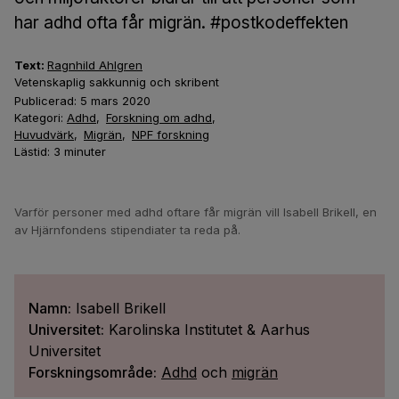
har adhd ofta får migrän. #postkodeffekten
Text:
Ragnhild Ahlgren
Vetenskaplig sakkunnig och skribent
Publicerad:
5 mars 2020
Kategori:
Adhd
,
Forskning om adhd
,
Huvudvärk
,
Migrän
,
NPF forskning
Lästid:
3
minuter
Varför personer med adhd oftare får migrän vill Isabell Brikell, en
av Hjärnfondens stipendiater ta reda på.
Namn:
Isabell Brikell
Universitet:
Karolinska Institutet & Aarhus
Universitet
Forskningsområde:
Adhd
och
migrän