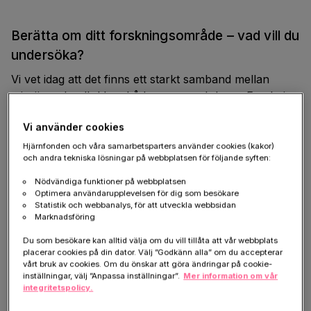
Berätta om ditt forskningsområde – vad vill du
undersöka?
Vi vet idag att det finns ett starkt samband mellan
migrän och adhd hos båda vuxna och barn. Forskning
visar även att vuxna som lider av båda adhd och
Vi använder cookies
migrän har sämre livskvalitet och mer mental ohälsa
än personer med endast en av diagnoserna. Det är
Hjärnfonden och våra samarbetsparters använder cookies (kakor)
och andra tekniska lösningar på webbplatsen för följande syften:
dock oklart vad som driver samsjuklighet mellan adhd
och migrän och det finns väldigt lite forskning inom
Nödvändiga funktioner på webbplatsen
Optimera användarupplevelsen för dig som besökare
området.
Statistik och webbanalys, för att utveckla webbsidan
Marknadsföring
Min forskning syftar specifikt till att 1) etablera till
vilken grad genetiska faktorer kan förklara
Du som besökare kan alltid välja om du vill tillåta att vår webbplats
placerar cookies på din dator. Välj ”Godkänn alla” om du accepterar
samsjuklighet mellan adhd och migrän, 2) identifiera
vårt bruk av cookies. Om du önskar att göra ändringar på cookie-
vilka genetiska markörer som ökar risken för både
inställningar, välj ”Anpassa inställningar”.
Mer information om vår
integritetspolicy.
adhd och migrän och studera de biologiska
mekanismerna som dessa genetiska markörer är