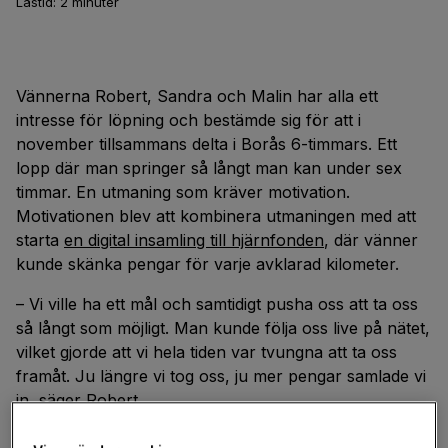
Lästid:
2
minuter
Vännerna Robert, Sandra och Malin har alla ett
intresse för löpning och bestämde sig för att i
november tillsammans delta i Borås 6-timmars. Ett
lopp där man springer så långt man kan under sex
timmar. En utmaning som kräver motivation.
Motivationen blev att kombinera utmaningen med att
starta
en digital insamling till hjärnfonden
, där vänner
kunde skänka pengar för varje avklarad kilometer.
– Vi ville ha ett mål och samtidigt pusha oss att ta oss
så långt som möjligt. Man kunde följa oss live på nätet,
vilket gjorde att vi hela tiden var tvungna att ta oss
framåt. Ju längre vi tog oss, ju mer pengar samlade vi
in, säger Robert.