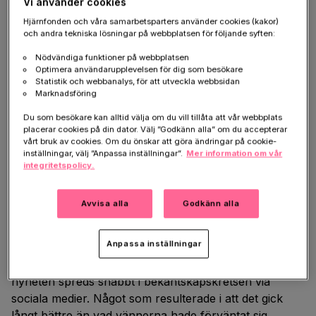
Vi använder cookies
Personlig koppling till
Hjärnfonden och våra samarbetsparters använder cookies (kakor)
och andra tekniska lösningar på webbplatsen för följande syften:
Hjärnfonden
Nödvändiga funktioner på webbplatsen
De valde Hjärnfonden som förmånstagare eftersom
Optimera användarupplevelsen för dig som besökare
Statistik och webbanalys, för att utveckla webbsidan
organisationen står alla tre nära. Bland annat
Marknadsföring
drabbades Roberts syster för några år sedan av en
Du som besökare kan alltid välja om du vill tillåta att vår webbplats
mycket ovanliga diagnos. Det som tedde sig som en
placerar cookies på din dator. Välj ”Godkänn alla” om du accepterar
psykos, visade sig vara NMDA-receptorencefalit, en
vårt bruk av cookies. Om du önskar att göra ändringar på cookie-
sjukdom som beror på att antikroppar hindrar
inställningar, välj ”Anpassa inställningar”.
Mer information om vår
integritetspolicy.
hjärnans NMDA-receptorer från att fungera korrekt.
En diagnos som var helt okänd för bara tio år sedan.
Avvisa alla
Godkänn alla
Överraskande engagemang
Anpassa inställningar
Insamlingen startades tre dagar innan loppet och
nyheten spreds snabbt i bekantskapskretsen via
sociala medier. Något som resulterade i att det gick
långt bättre än vad vännerna hade förväntat sig.