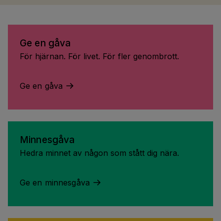
Ge en gåva
För hjärnan. För livet. För fler genombrott.
Ge en gåva
Minnesgåva
Hedra minnet av någon som stått dig nära.
Ge en minnesgåva