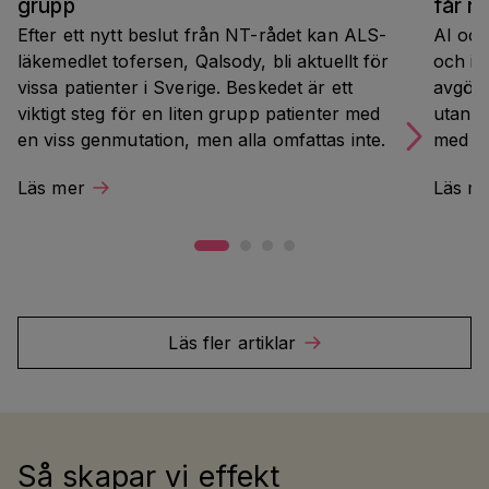
grupp
får r
Efter ett nytt beslut från NT-rådet kan ALS-
AI och
läkemedlet tofersen, Qalsody, bli aktuellt för 
och in
vissa patienter i Sverige. Beskedet är ett 
avgörs
viktigt steg för en liten grupp patienter med 
utan a
en viss genmutation, men alla omfattas inte.
med mä
utgång
Läs mer
Läs m
indust
Almed
Läs fler artiklar
Så skapar vi effekt