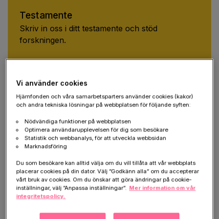
Testamente
Skriv in oss i ditt testamente och stöd
forskningen.
Testamentera
Vi använder cookies
Hjärnfonden och våra samarbetsparters använder cookies (kakor)
och andra tekniska lösningar på webbplatsen för följande syften:
Nödvändiga funktioner på webbplatsen
Optimera användarupplevelsen för dig som besökare
För dig som vill förstå mer
Statistik och webbanalys, för att utveckla webbsidan
Marknadsföring
Du som besökare kan alltid välja om du vill tillåta att vår webbplats
placerar cookies på din dator. Välj ”Godkänn alla” om du accepterar
Livet med ME/CFS: När en timme kostar flera 
vårt bruk av cookies. Om du önskar att göra ändringar på cookie-
inställningar, välj ”Anpassa inställningar”.
Mer information om vår
dagar
integritetspolicy.
Förr fylldes Niklas Malmqvists liv av surfing och 
sociala sammanhang. I dag lever han med ME/CFS, 