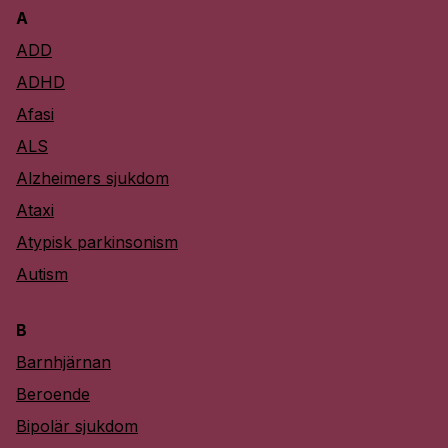
A
ADD
ADHD
Afasi
ALS
Alzheimers sjukdom
Ataxi
Atypisk parkinsonism
Autism
B
Barnhjärnan
Beroende
Bipolär sjukdom