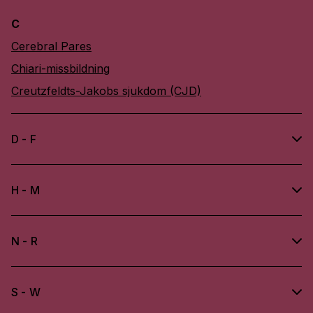
C
Cerebral Pares
Chiari-missbildning
Creutzfeldts-Jakobs sjukdom (CJD)
D - F
H - M
N - R
S - W