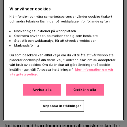
mycket SOX9, utan att skada andra celler. Med hjälp
Vi använder cookies
av det genetiska verktyget förs ett protein in i
tumörcellerna. Det gör dem känsliga för ett läkemedel
Hjärnfonden och våra samarbetsparters använder cookies (kakor)
och andra tekniska lösningar på webbplatsen för följande syften:
som heter ganciklovir, som sedan dödar
tumörcellerna.
Nödvändiga funktioner på webbplatsen
Optimera användarupplevelsen för dig som besökare
Statistik och webbanalys, för att utveckla webbsidan
Metoden har testats på mänskliga tumörceller och på
Marknadsföring
möss med hjärntumör. Resultaten visar att de
motståndskraftiga cellerna kunde slås ut, tumörens
Du som besökare kan alltid välja om du vill tillåta att vår webbplats
placerar cookies på din dator. Välj ”Godkänn alla” om du accepterar
tillväxt bromsades och mössen levde längre.
vårt bruk av cookies. Om du önskar att göra ändringar på cookie-
Behandlingen fungerade också bra tillsammans med
inställningar, välj ”Anpassa inställningar”.
Mer information om vår
integritetspolicy.
strålning.
Än så länge har metoden bara testats på djur.
Avvisa alla
Godkänn alla
Forskarna arbetar nu med att utveckla en behandling
som kan testas på patienter. Målet är att starta kliniska
Anpassa inställningar
studier inom två till tre år.
På sikt ger metoden hopp om nya effektiva terapier
för barn med hjärntumör genom att minska risken för