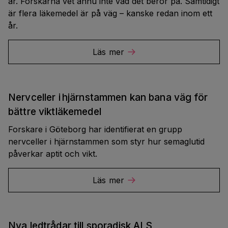
år. Forskarna vet ännu inte vad det beror på. Samtidigt
är flera läkemedel är på väg – kanske redan inom ett
år.
Läs mer
Nervceller i hjärnstammen kan bana väg för
bättre viktläkemedel
Forskare i Göteborg har identifierat en grupp
nervceller i hjärnstammen som styr hur semaglutid
påverkar aptit och vikt.
Läs mer
Nya ledtrådar till sporadisk ALS