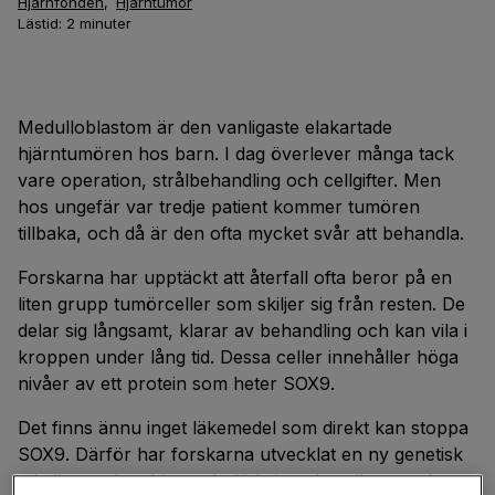
Hjärnfonden
,
Hjärntumör
Lästid:
2
minuter
Medulloblastom är den vanligaste elakartade
hjärntumören hos barn. I dag överlever många tack
vare operation, strålbehandling och cellgifter. Men
hos ungefär var tredje patient kommer tumören
tillbaka, och då är den ofta mycket svår att behandla.
Forskarna har upptäckt att återfall ofta beror på en
liten grupp tumörceller som skiljer sig från resten. De
delar sig långsamt, klarar av behandling och kan vila i
kroppen under lång tid. Dessa celler innehåller höga
nivåer av ett protein som heter SOX9.
Det finns ännu inget läkemedel som direkt kan stoppa
SOX9. Därför har forskarna utvecklat en ny genetisk
teknik som kan hitta och döda just de celler som har