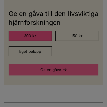
Ge en gåva till den livsviktiga
hjärnforskningen
300 kr
150 kr
Eget belopp
Ge en gåva