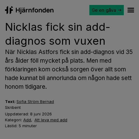
Ge en gåva
Hjärnfonden
Ope
Nicklas fick sin add-
diagnos som vuxen
När Nicklas Astfors fick sin add-diagnos vid 35
års ålder föll mycket på plats. Men med
förklaringen kom också sorgen över allt som
hade kunnat bli annorlunda om någon hade sett
honom tidigare.
Text:
Sofia Ström Bernad
Skribent
Uppdaterad:
8 juni 2026
Kategori:
Add
,
Att leva med add
Lästid:
5
minuter