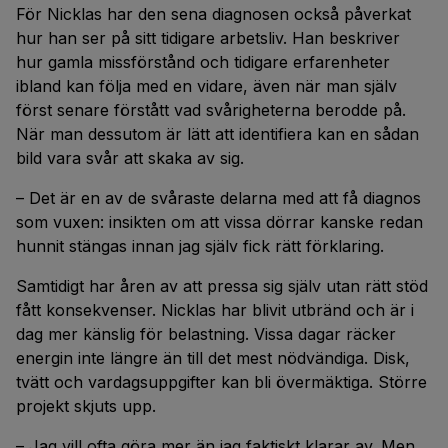
För Nicklas har den sena diagnosen också påverkat
hur han ser på sitt tidigare arbetsliv. Han beskriver
hur gamla missförstånd och tidigare erfarenheter
ibland kan följa med en vidare, även när man själv
först senare förstått vad svårigheterna berodde på.
När man dessutom är lätt att identifiera kan en sådan
bild vara svår att skaka av sig.
– Det är en av de svåraste delarna med att få diagnos
som vuxen: insikten om att vissa dörrar kanske redan
hunnit stängas innan jag själv fick rätt förklaring.
Samtidigt har åren av att pressa sig själv utan rätt stöd
fått konsekvenser. Nicklas har blivit utbränd och är i
dag mer känslig för belastning. Vissa dagar räcker
energin inte längre än till det mest nödvändiga. Disk,
tvätt och vardagsuppgifter kan bli övermäktiga. Större
projekt skjuts upp.
– Jag vill ofta göra mer än jag faktiskt klarar av. Men