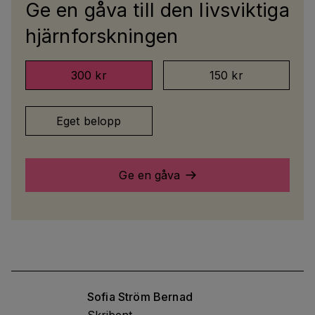
Ge en gåva till den livsviktiga
hjärnforskningen
300 kr
150 kr
Eget belopp
Ge en gåva
Sofia
Ström Bernad