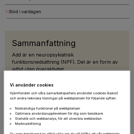
Stöd i vardagen
Sammanfattning
Add är en neuropsykiatrisk
funktionsnedsättning (NPF). Det är en form av
adhd utan överaktivitet.
Det betyder att du främst har svårt med:
Vi använder cookies
uppmärksamhet
Hjärnfonden och våra samarbetsparters använder cookies (kakor)
och andra tekniska lösningar på webbplatsen för följande syften:
koncentration
Nödvändiga funktioner på webbplatsen
planering
Optimera användarupplevelsen för dig som besökare
Statistik och webbanalys, för att utveckla webbsidan
att komma i gång
Marknadsföring
Du är oftast inte överaktiv eller impulsiv. Det
Du som besökare kan alltid välja om du vill tillåta att vår webbplats