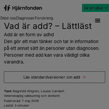
Ge en gåva
Hjärnfonden
Stöd oss
Diagnoser
Forskning
Vad är add? – Lättläst
Open a
Add är en form av adhd
Den gör att man tänker och tar in information
på ett annat sätt än personer utan diagnosen.
Personer med add kan vara väldigt olika
varandra.
Läs standardversioner om add
Text:
Ragnhild Ahlgren, Louise Candert
Vetenskaplig sakkunnig och skribent
Publicerad:
7 maj 2026
Lästid:
3
minuter