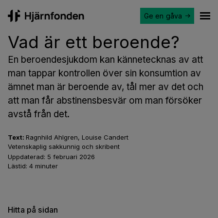
Ge en gåva
Hjärnfonden
Ope
Vad är ett beroende?
En beroendesjukdom kan kännetecknas av att
man tappar kontrollen över sin konsumtion av
ämnet man är beroende av, tål mer av det och
att man får abstinensbesvär om man försöker
avstå från det.
Text:
Ragnhild Ahlgren, Louise Candert
Vetenskaplig sakkunnig och skribent
Uppdaterad:
5 februari 2026
Lästid:
4
minuter
Hitta på sidan