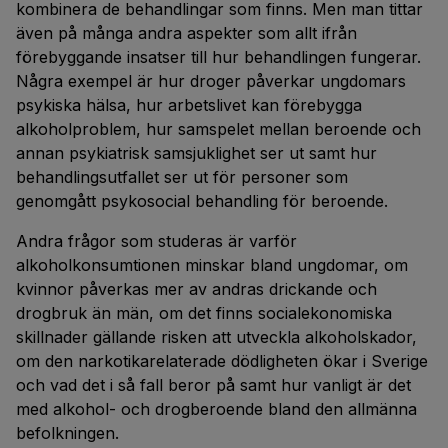
kombinera de behandlingar som finns. Men man tittar
även på många andra aspekter som allt ifrån
förebyggande insatser till hur behandlingen fungerar.
Några exempel är hur droger påverkar ungdomars
psykiska hälsa, hur arbetslivet kan förebygga
alkoholproblem, hur samspelet mellan beroende och
annan psykiatrisk samsjuklighet ser ut samt hur
behandlingsutfallet ser ut för personer som
genomgått psykosocial behandling för beroende.
Andra frågor som studeras är varför
alkoholkonsumtionen minskar bland ungdomar, om
kvinnor påverkas mer av andras drickande och
drogbruk än män, om det finns socialekonomiska
skillnader gällande risken att utveckla alkoholskador,
om den narkotikarelaterade dödligheten ökar i Sverige
och vad det i så fall beror på samt hur vanligt är det
med alkohol- och drogberoende bland den allmänna
befolkningen.