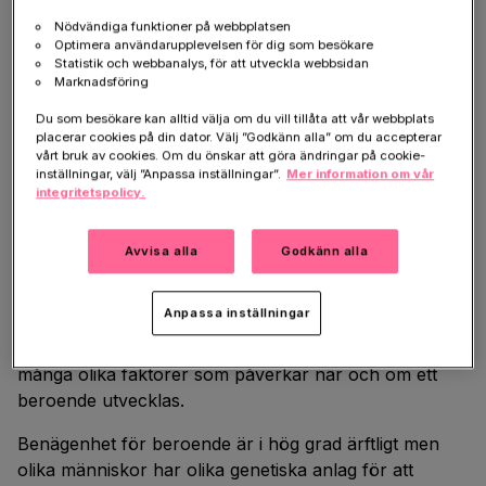
ökat behov av sex, shopping, socker och träning.
Dessa klassas dock inte som beroendesjukdom i
Nödvändiga funktioner på webbplatsen
Optimera användarupplevelsen för dig som besökare
Sverige idag.
Statistik och webbanalys, för att utveckla webbsidan
Marknadsföring
En beroendesjukdom kan kännetecknas av att man
Du som besökare kan alltid välja om du vill tillåta att vår webbplats
tappar kontrollen över sin konsumtion av ämnet, tål
placerar cookies på din dator. Välj ”Godkänn alla” om du accepterar
mer av det och att man får abstinensbesvär om man
vårt bruk av cookies. Om du önskar att göra ändringar på cookie-
försöker avstå från det. Den egna viljan räcker inte
inställningar, välj ”Anpassa inställningar”.
Mer information om vår
integritetspolicy.
längre för att styra intaget av den
beroendeframkallande substansen. Det leder i
förlängningen till negativa konsekvenser och
Avvisa alla
Godkänn alla
försämrad funktion både fysiskt, psykiskt och socialt.
Anpassa inställningar
Det finns ingen riskfri användning av
beroendeframkallande substanser eftersom det är
många olika faktorer som påverkar när och om ett
beroende utvecklas.
Benägenhet för beroende är i hög grad ärftligt men
olika människor har olika genetiska anlag för att