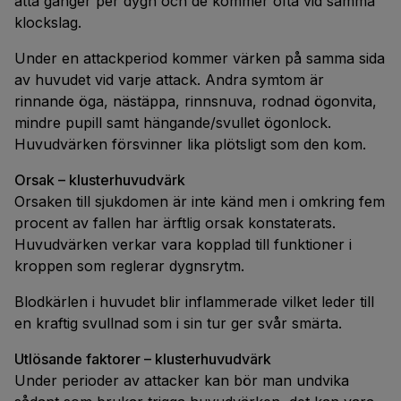
åtta gånger per dygn och de kommer ofta vid samma
klockslag.
Under en attackperiod kommer värken på samma sida
av huvudet vid varje attack. Andra symtom är
rinnande öga, nästäppa, rinnsnuva, rodnad ögonvita,
mindre pupill samt hängande/svullet ögonlock.
Huvudvärken försvinner lika plötsligt som den kom.
Orsak – klusterhuvudvärk
Orsaken till sjukdomen är inte känd men i omkring fem
procent av fallen har ärftlig orsak konstaterats.
Huvudvärken verkar vara kopplad till funktioner i
kroppen som reglerar dygnsrytm.
Blodkärlen i huvudet blir inflammerade vilket leder till
en kraftig svullnad som i sin tur ger svår smärta.
Utlösande faktorer – klusterhuvudvärk
Under perioder av attacker kan bör man undvika