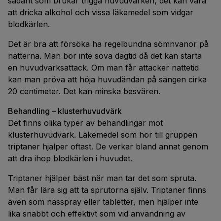
sådant som brukar trigga huvudvärken, det kan vara
att dricka alkohol och vissa läkemedel som vidgar
blodkärlen.
Det är bra att försöka ha regelbundna sömnvanor på
nätterna. Man bör inte sova dagtid då det kan starta
en huvudvärksattack. Om man får attacker nattetid
kan man pröva att höja huvudändan på sängen cirka
20 centimeter. Det kan minska besvären.
Behandling – klusterhuvudvärk
Det finns olika typer av behandlingar mot
klusterhuvudvärk. Läkemedel som hör till gruppen
triptaner hjälper oftast. De verkar bland annat genom
att dra ihop blodkärlen i huvudet.
Triptaner hjälper bäst när man tar det som spruta.
Man får lära sig att ta sprutorna själv. Triptaner finns
även som nässpray eller tabletter, men hjälper inte
lika snabbt och effektivt som vid användning av