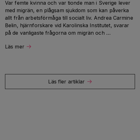
Var femte kvinna och var tionde man i Sverige lever 
med migrän, en plågsam sjukdom som kan påverka 
allt från arbetsförmåga till socialt liv. Andrea Carmine 
Belin, hjärnforskare vid Karolinska Institutet, svarar 
på de vanligaste frågorna om migrän och 
klusterhuvudvärk – en kusin till migrän – och den 
Läs mer
senaste forskningen.
Läs fler artiklar