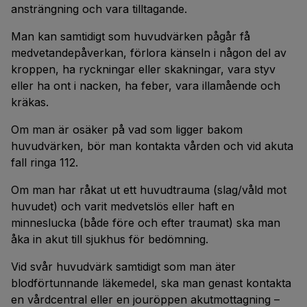
ansträngning och vara tilltagande.
Man kan samtidigt som huvudvärken pågår få
medvetandepåverkan, förlora känseln i någon del av
kroppen, ha ryckningar eller skakningar, vara styv
eller ha ont i nacken, ha feber, vara illamående och
kräkas.
Om man är osäker på vad som ligger bakom
huvudvärken, bör man kontakta vården och vid akuta
fall ringa 112.
Om man har råkat ut ett huvudtrauma (slag/våld mot
huvudet) och varit medvetslös eller haft en
minneslucka (både före och efter traumat) ska man
åka in akut till sjukhus för bedömning.
Vid svår huvudvärk samtidigt som man äter
blodförtunnande läkemedel, ska man genast kontakta
en vårdcentral eller en jouröppen akutmottagning –