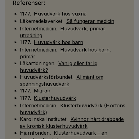
Referenser:
1177.
Huvudvärk hos vuxna
Läkemedelsverket.
Så fungerar medicin
Internetmedicin.
Huvudvärk, primär
utredning
1177.
Huvudvärk hos barn
Internetmedicin.
Huvudvärk hos barn,
primär
Läkartidningen.
Vanlig eller farlig
huvudvärk?
Huvudvärksförbundet.
Allmänt om
spänningshuvudvärk
1177.
Migrän
1177.
Klusterhuvudvärk
Internetmedicin.
Klusterhuvudvärk (Hortons
huvudvärk)
Karolinska Institutet.
Kvinnor hårt drabbade
av kronisk klusterhuvudvärk
Hjärnfonden.
Klusterhuvudvärk – en