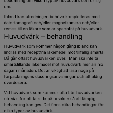
bedömning om vilken typ av huvudvärk det rör sig
om.
Ibland kan utredningen behöva kompletteras med
datortomografi och/eller magnetkamera och/eller
remiss till en läkare som är specialist på huvudvärk.
Huvudvärk – behandling
Huvudvärk som kommer någon gång ibland kan
lindras med receptfria läkemedel mot tillfällig smärta.
Då går oftast huvudvärken över. Man ska inte ta
smärtstillande läkemedel mot huvudvärk mer än nio
dagar i månaden. Det är viktigt att läsa noga på
förpackningens doseringsanvisningar och att aldrig
överdosera.
Vid huvudvärk som kommer ofta bör huvudvärken
utredas för att ta reda på orsaken så att lämplig
behandling kan ges. Det finns olika behandlingar för
olika typer av huvudvärk.