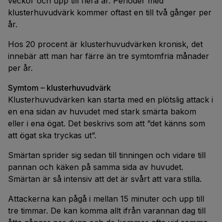
veckor och upp till flera år. Perioder med
klusterhuvudvärk kommer oftast en till två gånger per
år.
Hos 20 procent är klusterhuvudvärken kronisk, det
innebär att man har färre än tre symtomfria månader
per år.
Symtom – klusterhuvudvärk
Klusterhuvudvärken kan starta med en plötslig attack i
en ena sidan av huvudet med stark smärta bakom
eller i ena ögat. Det beskrivs som att ”det känns som
att ögat ska tryckas ut”.
Smärtan sprider sig sedan till tinningen och vidare till
pannan och käken på samma sida av huvudet.
Smärtan är så intensiv att det är svårt att vara stilla.
Attackerna kan pågå i mellan 15 minuter och upp till
tre timmar. De kan komma allt ifrån varannan dag till