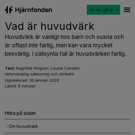
Ge en gåva
Hjärnfonden
Ope
Vad är huvudvärk
Huvudvärk är vanligt hos barn och vuxna och
är oftast inte farlig, men kan vara mycket
besvärlig. I sällsynta fall är huvudvärken farlig.
Text:
Ragnhild Ahlgren, Louise Candert
Vetenskaplig sakkunnig och skribent
Uppdaterad:
30 januari 2026
Lästid:
8
minuter
Hitta på sidan
Om huvudvärk