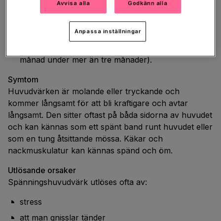
Avvisa alla
Godkänn alla
period av huvudvärk sitter värken i under minst
en halvtimme och högst en vecka).
Anpassa inställningar
Kronisk huvudvärk av spänningstyp (vid denna
typ har man huvudvärk under minst 15 dagar per
månad under mer än tre månader).
Symtom
Huvudvärken är molande eller tryckande och
kommer långsamt för att bli kraftigare och avtar
långsamt. Den sitter oftast på båda sidorna av huvudet
och kan kännas som ett spänt band runt huvudet eller
som en tung åtsittande mössa. Käkar och
nackmuskulatur kan kännas spänd och öm.
Utlösande orsaker
Spänningshuvudvärk utlöses ofta av:
stress
att man gnisslar tänder