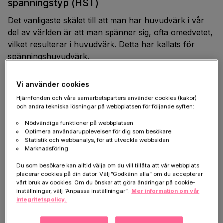
spänningstyp (HST)
Det vanligaste skälet till att man har huvudvärk i vår
del av världen är att man spänner sig, ofta omedvetet,
vilket resulterar i huvudvärk. Detta har kallats för
spänningshuvudvärk.
Forskning på senare tid tyder på att det kan finnas
Vi använder cookies
andra orsaker till att huvudvärken uppstår, varför
Hjärnfonden och våra samarbetsparters använder cookies (kakor)
man övergått till att kalla spänningshuvudvärk för
och andra tekniska lösningar på webbplatsen för följande syften:
huvudvärk av spänningstyp, HST. (Läs mer under
rubriken Forskning nedan.)
Nödvändiga funktioner på webbplatsen
Optimera användarupplevelsen för dig som besökare
Statistik och webbanalys, för att utveckla webbsidan
Knappt nio av tio av kvinnorna och två tredjedelar av
Marknadsföring
männen har huvudvärk av spänningstyp eller HST
Du som besökare kan alltid välja om du vill tillåta att vår webbplats
någon gång. Denna typ av huvudvärk är även vanlig
placerar cookies på din dator. Välj ”Godkänn alla” om du accepterar
bland barn och ungdomar.
vårt bruk av cookies. Om du önskar att göra ändringar på cookie-
inställningar, välj ”Anpassa inställningar”.
Mer information om vår
Huvudvärken delas in i två olika typer:
integritetspolicy.
Episodisk huvudvärk av spänningstyp (vid varje