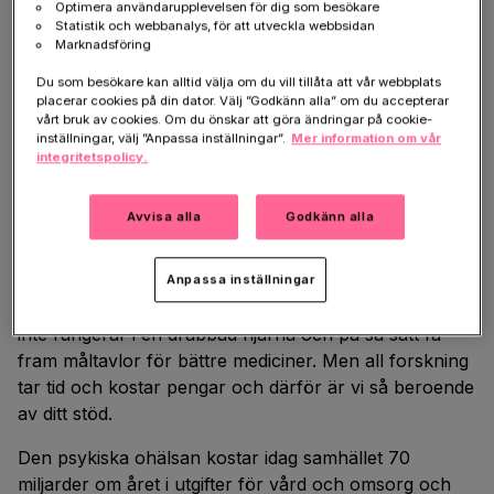
Optimera användarupplevelsen för dig som besökare
alltså hjälpa tiotusentals män, kvinnor och barn till ett
Statistik och webbanalys, för att utveckla webbsidan
Marknadsföring
bättre och friskare liv.
Du som besökare kan alltid välja om du vill tillåta att vår webbplats
Det har skett vissa forskningsframsteg genom åren,
placerar cookies på din dator. Välj ”Godkänn alla” om du accepterar
men allt för många gåtor återstår att lösa. Inom
vårt bruk av cookies. Om du önskar att göra ändringar på cookie-
inställningar, välj ”Anpassa inställningar”.
Mer information om vår
många andra sjukdomsområden har flera nya och
integritetspolicy.
bättre mediciner utvecklats under de senaste
årtiondena. För schizofreni används fortfarande 50 år
Avvisa alla
Godkänn alla
gamla mediciner som upptäcktes av en slump. Det är
alltså oerhört viktigt att vi får fortsätta vår forskning
kring hjärnans funktioner. Förstår vi hur en frisk
Anpassa inställningar
hjärna fungerar, så kan vi förstå vilka celltyper som
inte fungerar i en drabbad hjärna och på så sätt få
fram måltavlor för bättre mediciner. Men all forskning
tar tid och kostar pengar och därför är vi så beroende
av ditt stöd.
Den psykiska ohälsan kostar idag samhället 70
miljarder om året i utgifter för vård och omsorg och