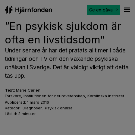
Ge en gåva
Hjärnfonden
Ope
”En psykisk sjukdom är
ofta en livstidsdom”
Under senare år har det pratats allt mer i både
tidningar och TV om den växande psykiska
ohälsan i Sverige. Det är väldigt viktigt att detta
tas upp.
Text:
Marie Carlén
Forskare, Institutionen för neurovetenskap, Karolinska Institutet
Publicerad:
1 mars 2016
Kategori:
Diagnoser
,
Psykisk ohälsa
Lästid:
2
minuter