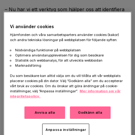
– Nu har vi ett verktyg som hjälper oss att identifiera
och åskådliggöra olika subgrupper av Alzheimers
sjukdom. Därmed underlättas också utvecklingen av
Vi använder cookies
läkemedel och behandlingar anpassade till olika
Hjärnfonden och våra samarbetsparters använder cookies (kakor)
former av Alzheimer, berättar Michael Schöll,
och andra tekniska lösningar på webbplatsen för följande syften:
forskare vid Lunds och Göteborgs universitet.
Nödvändiga funktioner på webbplatsen
Optimera användarupplevelsen för dig som besökare
Även diagnostiken kan underlättas, framför allt bland
Statistik och webbanalys, för att utveckla webbsidan
yngre patienter där det är extra svårt att ställa korrekt
Marknadsföring
diagnos.
Du som besökare kan alltid välja om du vill tillåta att vår webbplats
placerar cookies på din dator. Välj ”Godkänn alla” om du accepterar
vårt bruk av cookies. Om du önskar att göra ändringar på cookie-
Tror på klartecken för kliniskt
inställningar, välj ”Anpassa inställningar”.
Mer information om vår
integritetspolicy.
bruk
Avvisa alla
Godkänn alla
Resultaten publiceras i tidskriften Brain och bygger på
studier av ett 60-tal Alzheimerpatienter vid Skånes
Anpassa inställningar
universitetssjukhus samt en kontrollgrupp bestående