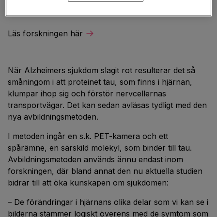
av 30 kognitivt friska personer.
Läs forskningen här
När Alzheimers sjukdom slagit rot resulterar det så
småningom i att proteinet tau, som finns i hjärnan,
klumpar ihop sig och förstör nervcellernas
transportvägar. Det kan sedan avläsas tydligt med den
nya avbildningsmetoden.
I metoden ingår en s.k. PET-kamera och ett
spårämne, en särskild molekyl, som binder till tau.
Avbildningsmetoden används ännu endast inom
forskningen, där bland annat den nu aktuella studien
bidrar till att öka kunskapen om sjukdomen:
– De förändringar i hjärnans olika delar som vi kan se i
bilderna stämmer logiskt överens med de symtom som