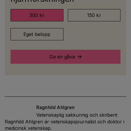
300 kr
150 kr
Eget belopp
Ge en gåva
Ragnhild
Ahlgren
Vetenskaplig sakkunnig och skribent
Ragnhild Ahlgren är vetenskapsjournalist och doktor i
medicinsk vetenskap.