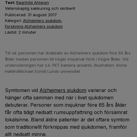
Text:
Ragnhild Ahlgren
Vetenskaplig sakkunnig och skribent
Publicerad:
31 augusti 2017
Kategori:
Alzheimers sjukdom
,
Forskning Alzheimers sjukdom
Lästid:
2
minuter
Till vä: personen har drabbats av Alzheimers sjukdom före 65 års
ålder medan personen till höger insjuknat först i högre ålder. Vid
undersökningen har s.k. PET-kamera använts. Illustration: Annie
Hallén/Michael Schöll Lunds universitet
Symtomen vid
Alzheimers sjukdom
varierar och
hänger ofta samman med när i livet sjukdomen
debuterar. Personer som insjuknar före 65 års ålder
får ofta tidigt nedsatt rumsuppfattning och försämrat
lokalsinne. Bland äldre patienter är det oftare symtom
som traditionellt förknippas med sjukdomen, framför
allt nedsatt minne.