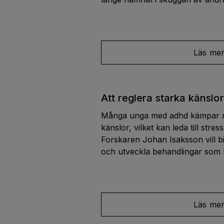
Läs me
Att reglera starka känslo
Många unga med adhd kämpar me
känslor, vilket kan leda till stre
Forskaren Johan Isaksson vill bid
och utveckla behandlingar som h
Läs me