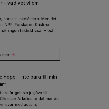
 – vad vet vi om
 särskilt i skolåldern. Men det
lar NPF. Forskaren Kristiina
rskningen faktiskt visar – och
s mer
 hopp – inte bara till min
er”
era år gett sin julgåva till
Christian Arkelius är det mer än
on lever med autism,