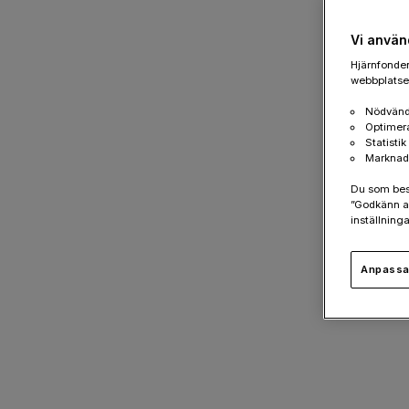
Vi använ
Hjärnfonden
webbplatsen
Nödvänd
Optimer
Statisti
Marknad
Du som besök
”Godkänn al
inställninga
Anpassa 