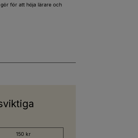
ör för att höja lärare och
sviktiga
150 kr