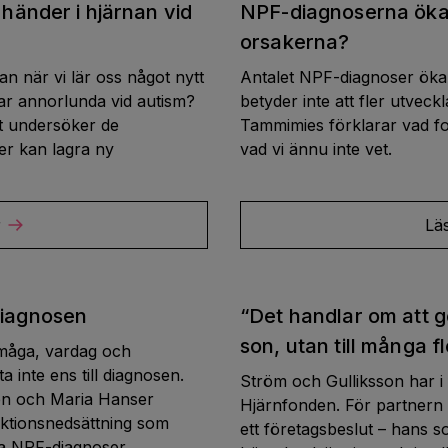
händer i hjärnan vid
NPF-diagnoserna ökar
orsakerna?
an när vi lär oss något nytt
Antalet NPF-diagnoser ökar,
ar annorlunda vid autism?
betyder inte att fler utveck
et undersöker de
Tammimies förklarar vad fo
er kan lagra ny
vad vi ännu inte vet.
r
Lä
iagnosen
“Det handlar om att ge
son, utan till många fl
måga, vardag och
a inte ens till diagnosen.
Ström och Gulliksson har i fl
en och Maria Hanser
Hjärnfonden. För partnern 
nktionsnedsättning som
ett företagsbeslut – hans s
a NPF-diagnoser.