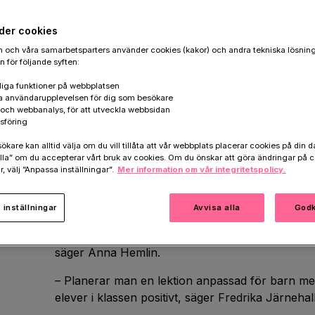
I dag träffade Fredrika Järnehall, utbildningschef Stiftelse
generalsekreterare på Hjärnfonden (th) forsknings- och hö
der cookies
 och våra samarbetsparters använder cookies (kakor) och andra tekniska lösnin
– Lärare ska alltid agera och lära ut på ett sät
 för följande syften:
och autism, säger Anna Hemlin, generalsekrete
iga funktioner på webbplatsen
a användarupplevelsen för dig som besökare
I varje svensk skolklass finns två till tre elever
k och webbanalys, för att utveckla webbsidan
funktionsnedsättningar (NPF). Barn med NPF löpe
sföring
mobbning, ha hög frånvaro i skolan och få ofulls
are kan alltid välja om du vill tillåta att vår webbplats placerar cookies på din da
att skolans stöd behöver stärkas för dessa elever
la” om du accepterar vårt bruk av cookies. Om du önskar att göra ändringar på c
r, välj ”Anpassa inställningar”.
Mer information om vår integritetspolicy.
inkludera kunskap om NPF i den ordinarie läraru
– Vårt syfte är att stärka utbildningsdepartemente
inställningar
Avvisa alla
Godk
kunskap om NPF nu när lärarutbildningen ska fö
Dessutom behöver självklart alla lärare kompete
säger Anna Hemlin.
– Planerar man en lektion anpassad för barn me
elever i klassen positivt, säger Fredrika Järnehal