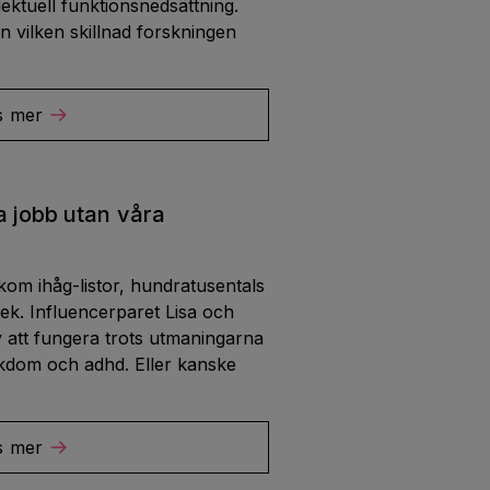
lektuell funktionsnedsättning.
 vilken skillnad forskningen
s mer
ra jobb utan våra
kom ihåg-listor, hundratusentals
lek. Influencerparet Lisa och
iv att fungera trots utmaningarna
ukdom och adhd. Eller kanske
s mer