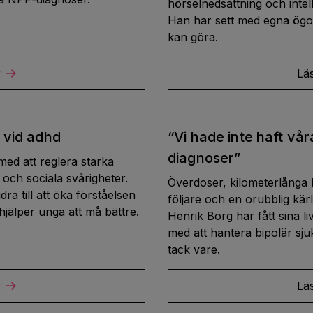
hörselnedsättning och intel
Han har sett med egna ögon
kan göra.
r
Lä
r vid adhd
“Vi hade inte haft vå
diagnoser”
d att reglera starka
ss och sociala svårigheter.
Överdoser, kilometerlånga 
ra till att öka förståelsen
följare och en orubblig kär
jälper unga att må bättre.
Henrik Borg har fått sina l
med att hantera bipolär sj
tack vare.
r
Lä