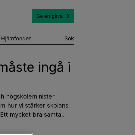
Ge en gåva
Hjärnfonden
Sök
åste ingå i
ch högskoleminister
om hur vi stärker skolans
Ett mycket bra samtal.