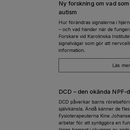
Ny forskning om vad som 
autism
Hur förändras signalerna i hjärn
– och vad händer när de funger
Forskare vid Karolinska Institut
signalvägar som gör att nervcell
information.
Läs me
DCD – den okända NPF-d
DCD påverkar barns rörelseför
självkänsla. Ändå känner de flest
Fysioterapeuterna Kine Johans
arbetar för att synliggöra en fu
länge hamnat i skuggan av andr