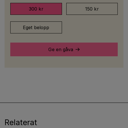
300 kr
150 kr
Eget belopp
Ge en gåva
Relaterat