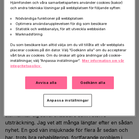
hjärnan. Vi såg då att en viss molekyl, C3a, spelade en
Hjärnfonden och våra samarbetsparters använder cookies (kakor)
viktig roll. Därefter kunde vi också visa att möss
och andra tekniska lösningar på webbplatsen för följande syften:
återhämtar sig snabbare efter en stroke när de har
Nödvändiga funktioner på webbplatsen
behandlats med C3a.
Optimera användarupplevelsen för dig som besökare
Statistik och webbanalys, för att utveckla webbsidan
Marknadsföring
Problemet är att C3a är extremt dyr att få fram. Vi har
därför arbetat hårt för att hitta billigare alternativ som
Du som besökare kan alltid välja om du vill tillåta att vår webbplats
ger samma effekt. Nu har vi identifierat en intressant
placerar cookies på din dator. Välj ”Godkänn alla” om du accepterar
vårt bruk av cookies. Om du önskar att göra ändringar på cookie-
kandidat som vi studerar närmare i
inställningar, välj ”Anpassa inställningar”.
Mer information om vår
laboratorieexperiment. Det känns väldigt
integritetspolicy.
hoppingivande – vår största utmaning är egentligen
finansiering.
Avvisa alla
Godkänn alla
Den här typen av studier är kostsamma, men den
möjliga vinsten är enorm. I bästa fall kan vårt arbete
Anpassa inställningar
leda till ett läkemedel som gör att strokedrabbade
återhämtar sig såväl snabbare som i större
utsträckning. Jag vet att många längtar efter en sådan
nyhet. En god vän insjuknade för flera år sedan och
har, trots bra rehabilitering, fortfarande problem i