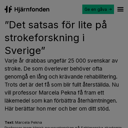
Ge en gåva
Hjärnfonden
Ope
”Det satsas för lite på
strokeforskning i
Sverige”
Varje år drabbas ungefär 25 000 svenskar av
stroke. De som överlever behöver ofta
genomgå en lång och krävande rehabilitering.
Trots det är det få som blir fullt återställda. Nu
vill professor Marcela Pekna få fram ett
läkemedel som kan förbättra återhämtningen.
Här berättar hon mer och ber om ditt stöd.
Text:
Marcela Pekna
Professor inom klinisk neurovetenskap på Sahlgrenska akademin