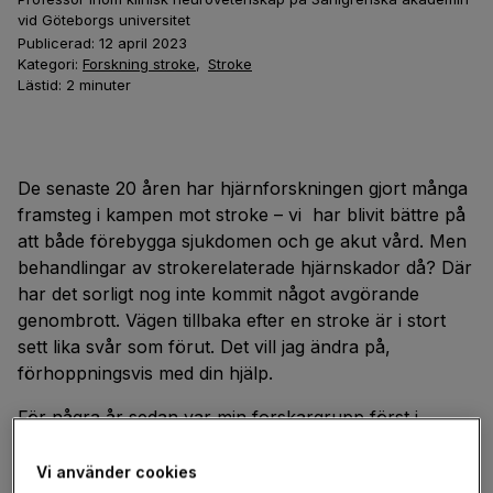
vid Göteborgs universitet
Publicerad:
12 april 2023
Kategori:
Forskning stroke
,
Stroke
Lästid:
2
minuter
De senaste 20 åren har hjärnforskningen gjort många
framsteg i kampen mot stroke – vi har blivit bättre på
att både förebygga sjukdomen och ge akut vård. Men
behandlingar av strokerelaterade hjärnskador då? Där
har det sorligt nog inte kommit något avgörande
genombrott. Vägen tillbaka efter en stroke är i stort
sett lika svår som förut. Det vill jag ändra på,
förhoppningsvis med din hjälp.
För några år sedan var min forskargrupp först i
världen med att visa att en särskild del av
immunförsvaret stimulerar nybildning av nervceller i
Vi använder cookies