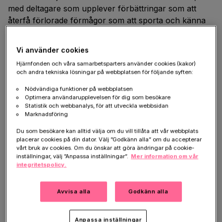
med deltagare som upplever förbättringar som att
återfå förlorade förmågor som att sporta och känna
dofter.
Tekniken är utvecklad av Malin Parmar och
hennes forskargrupp vid Lunds universitet med stöd
Vi använder cookies
från Hjärnfonden.
Hjärnfonden och våra samarbetsparters använder cookies (kakor)
och andra tekniska lösningar på webbplatsen för följande syften:
– Jag har fått tillbaka en kropp som känns som min
och jag har kunnat minska min medicinering.
Nödvändiga funktioner på webbplatsen
Optimera användarupplevelsen för dig som besökare
Skräcken att ramla är borta, säger patienten till
.
Statistik och webbanalys, för att utveckla webbsidan
Marknadsföring
Syftet med behandlingen är att ersätta de förlorade
dopamincellerna med friska celler som odlats fram
Du som besökare kan alltid välja om du vill tillåta att vår webbplats
placerar cookies på din dator. Välj ”Godkänn alla” om du accepterar
från stamceller. Detta öppnar upp möjligheter för ett
vårt bruk av cookies. Om du önskar att göra ändringar på cookie-
banbrytande biologiskt läkemedel som kan bromsa
inställningar, välj ”Anpassa inställningar”.
Mer information om vår
integritetspolicy.
sjukdomens effekter och förbättra livskvaliteten för
patienter.
Avvisa alla
Godkänn alla
Tekniken är utvecklad av Malin Parmar och hennes
forskargrupp vid Lunds universitet med stöd från
Anpassa inställningar