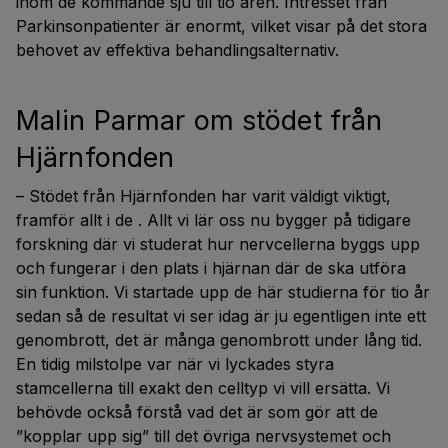
inom de kommande sju till tio åren. Intresset från
Parkinsonpatienter är enormt, vilket visar på det stora
behovet av effektiva behandlingsalternativ.
Malin Parmar om stödet från
Hjärnfonden
– Stödet från Hjärnfonden har varit väldigt viktigt,
framför allt i de
. Allt vi lär oss nu bygger på tidigare
forskning där vi studerat hur nervcellerna byggs upp
och fungerar i den plats i hjärnan där de ska utföra
sin funktion. Vi startade upp de här studierna för tio år
sedan så de resultat vi ser idag är ju egentligen inte
ett
genombrott, det är
många
genombrott under lång tid.
En tidig milstolpe var när vi lyckades styra
stamcellerna till exakt den celltyp vi vill ersätta. Vi
behövde också förstå vad det är som gör att de
”kopplar upp sig” till det övriga nervsystemet och