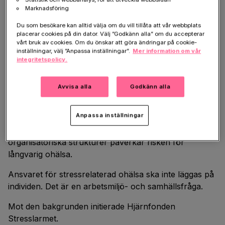
påverkas arbetsliv, produktivitet och långsiktig
Marknadsföring
folkhälsa.
Du som besökare kan alltid välja om du vill tillåta att vår webbplats
placerar cookies på din dator. Välj ”Godkänn alla” om du accepterar
Kvinnor är särskilt drabbade. De står för en majoritet
vårt bruk av cookies. Om du önskar att göra ändringar på cookie-
av sjukskrivningarna kopplade till stressrelaterad
inställningar, välj ”Anpassa inställningar”.
Mer information om vår
integritetspolicy.
psykisk ohälsa, omkring 75 procent av fallen. Detta
tydliggör att problematiken inte enbart handlar om
individers situation, utan också om strukturer i
Avvisa alla
Godkänn alla
arbetslivet.
Anpassa inställningar
Samtidigt varierar tillgången till vård och rehabilitering
över landet. Arbetsvillkor, resurstilldelning och
organisatoriska strukturer påverkar risken för
långvarig ohälsa.
Ansvaret för stressrelaterad ohälsa ska inte läggas på
individen. Det är en arbetsmiljö- och samhällsfråga.
Mot den bakgrunden initierade Hjärnfonden
Stresslarmet.