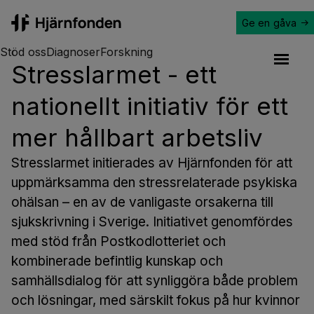
Ge en gåva
Hjärnfonden
Stöd oss
Diagnoser
Forskning
Stresslarmet - ett
Open a
nationellt initiativ för ett
mer hållbart arbetsliv
Stresslarmet initierades av Hjärnfonden för att
uppmärksamma den stressrelaterade psykiska
ohälsan – en av de vanligaste orsakerna till
sjukskrivning i Sverige. Initiativet genomfördes
med stöd från Postkodlotteriet och
kombinerade befintlig kunskap och
samhällsdialog för att synliggöra både problem
och lösningar, med särskilt fokus på hur kvinnor