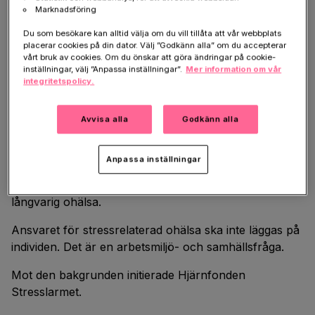
folkhälsa.
Marknadsföring
Du som besökare kan alltid välja om du vill tillåta att vår webbplats
Kvinnor är särskilt drabbade. De står för en majoritet
placerar cookies på din dator. Välj ”Godkänn alla” om du accepterar
av sjukskrivningarna kopplade till stressrelaterad
vårt bruk av cookies. Om du önskar att göra ändringar på cookie-
inställningar, välj ”Anpassa inställningar”.
Mer information om vår
psykisk ohälsa, omkring 75 procent av fallen. Detta
integritetspolicy.
tydliggör att problematiken inte enbart handlar om
individers situation, utan också om strukturer i
Avvisa alla
Godkänn alla
arbetslivet.
Samtidigt varierar tillgången till vård och rehabilitering
Anpassa inställningar
över landet. Arbetsvillkor, resurstilldelning och
organisatoriska strukturer påverkar risken för
långvarig ohälsa.
Ansvaret för stressrelaterad ohälsa ska inte läggas på
individen. Det är en arbetsmiljö- och samhällsfråga.
Mot den bakgrunden initierade Hjärnfonden
Stresslarmet.