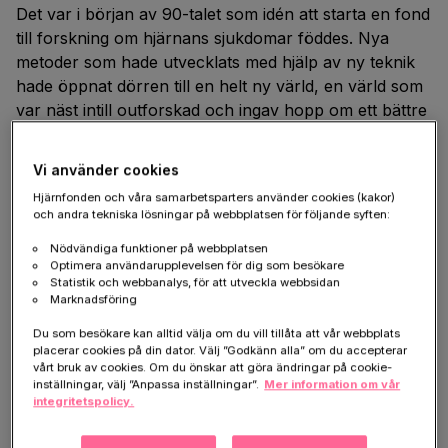
Det var i början av 90-talet som idén att starta en fond
till forskning om hjärnans sjukdomar föddes. Nya
metoder som hade utvecklats med hjälp av ny teknik
hade öppnat dörren till en helt ny värld, en värld som
var näst intill outforskad och ingav hopp om ett bättre
liv. Lennart Widén var professor på Karolinska
Institutet och insåg tidigt behovet av en alternativ
Vi använder cookies
finansieringsplan. De statliga bidragen var långt ifrån
Hjärnfonden och våra samarbetsparters använder cookies (kakor)
tillräckliga för att kunna genomföra den avancerade
och andra tekniska lösningar på webbplatsen för följande syften:
och kostsamma forskningen som krävdes för att
Nödvändiga funktioner på webbplatsen
skapa en förståelse för vår mest avancerade
Optimera användarupplevelsen för dig som besökare
kroppsdel. Hjärnfonden i sin nuvarande form
Statistik och webbanalys, för att utveckla webbsidan
Marknadsföring
grundades 1994 och som första ordförande valdes
den tidigare finansministern Kjell-Olof Feldt.
Du som besökare kan alltid välja om du vill tillåta att vår webbplats
Det bästa minne jag bär
placerar cookies på din dator. Välj ”Godkänn alla” om du accepterar
vårt bruk av cookies. Om du önskar att göra ändringar på cookie-
inställningar, välj ”Anpassa inställningar”.
Mer information om vår
med mig från åren i
integritetspolicy.
Hjärnfondens styrelse är