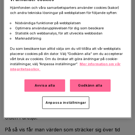
Hjärnfonden och våra samarbetsparters använder cookies (kakor)
Skonsamt för patienten
och andra tekniska lösningar på webbplatsen för följande syften:
Nödvändiga funktioner på webbplatsen
Tidigare har det bara gått att mäta HPA-axelns aktivitet
Optimera användarupplevelsen för dig som besökare
i blod-, saliv eller urinprov. Men nu är det istället
Statistik och webbanalys, för att utveckla webbsidan
Marknadsföring
möjligt att göra det genom att ta hår från baksidan av
huvudet. En tre millimeter tjock och tre centimeter
Du som besökare kan alltid välja om du vill tillåta att vår webbplats
placerar cookies på din dator. Välj ”Godkänn alla” om du accepterar
lång tofs klipps så nära skalpen som möjligt. Håret
vårt bruk av cookies. Om du önskar att göra ändringar på cookie-
genomgår sedan en rad tidskrävande behandlingar
inställningar, välj ”Anpassa inställningar”.
Mer information om vår
och kortisolet mäts tillslut med hjälp av en
integritetspolicy.
immunologisk metod som har har flera fördelar.
Avvisa alla
Godkänn alla
– Eftersom håret har en växttakt på cirka en
centimeter per månad är det möjligt att titta på
kortisolnivåerna under en period på tre månader
Anpassa inställningar
tillbaka i tiden och eventuellt ännu längre, säger Åshild
Olsen Faresjö.
På så vis får man värden som sträcker sig över tid