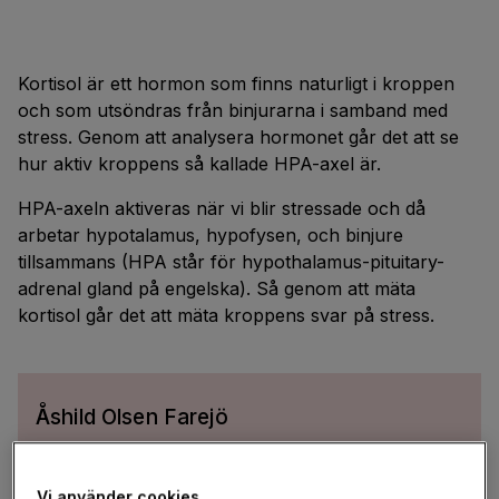
Kortisol är ett hormon som finns naturligt i kroppen
och som utsöndras från binjurarna i samband med
stress. Genom att analysera hormonet går det att se
hur aktiv kroppens så kallade HPA-axel är.
HPA-axeln aktiveras när vi blir stressade och då
arbetar hypotalamus, hypofysen, och binjure
tillsammans (HPA står för hypothalamus-pituitary-
adrenal gland på engelska). Så genom att mäta
kortisol går det att mäta kroppens svar på stress.
Åshild Olsen Farejö
Stressforskare vid Link
öpings Universitet
Vi använder cookies