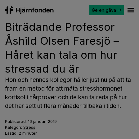
Ge en gåva
Hjärnfonden
Ope
Biträdande Professor
Åshild Olsen Faresjö –
Håret kan tala om hur
stressad du är
Hon och hennes kollegor håller just nu på att ta
fram en metod för att mäta stresshormonet
kortisol i hårprover och de kan ta reda på hur
det har sett ut flera månader tillbaka i tiden.
Publicerad:
16 januari 2019
Kategori:
Stress
Lästid:
2
minuter