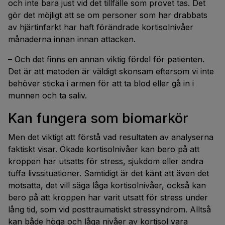
och inte bara just vid det tillfälle som provet tas. Det
gör det möjligt att se om personer som har drabbats
av hjärtinfarkt har haft förändrade kortisolnivåer
månaderna innan innan attacken.
– Och det finns en annan viktig fördel för patienten.
Det är att metoden är väldigt skonsam eftersom vi inte
behöver sticka i armen för att ta blod eller gå in i
munnen och ta saliv.
Kan fungera som biomarkör
Men det viktigt att förstå vad resultaten av analyserna
faktiskt visar. Ökade kortisolnivåer kan bero på att
kroppen har utsatts för stress, sjukdom eller andra
tuffa livssituationer. Samtidigt är det känt att även det
motsatta, det vill säga låga kortisolnivåer, också kan
bero på att kroppen har varit utsatt för stress under
lång tid, som vid posttraumatiskt stressyndrom. Alltså
kan både höga och låga nivåer av kortisol vara