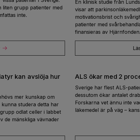
r vissa patienter i Sverige.
En klinisk studie från Lund
en liten grupp patienter med
visar att parkinsonläkemedl
fattas inte.
motivationsbrist och svårig
patienter med svårbehandla
finansieras av Hjärnfonden
r
Lä
atyr kan avslöja hur
ALS ökar med 2 proce
Sverige har flest ALS-patien
dessutom ökar antalet drab
behövs mer kunskap om
Forskarna vet ännu inte vad
tt kunna studera detta har
läkemedel är på väg – kans
rupp odlat celler i labbet
 av de mänskliga vävnader