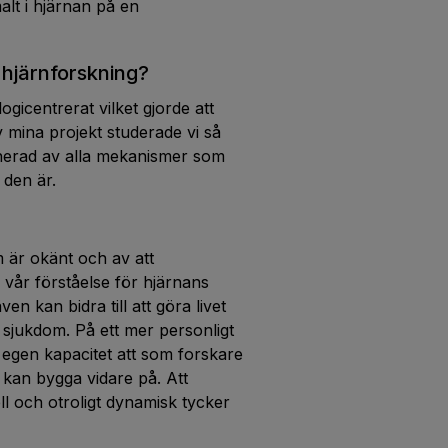
alt i hjärnan på en
 hjärnforskning?
gicentrerat vilket gjorde att
v mina projekt studerade vi så
cinerad av alla mekanismer som
 den är.
m är okänt och av att
vår förståelse för hjärnans
en kan bidra till att göra livet
 sjukdom. På ett mer personligt
n egen kapacitet att som forskare
kan bygga vidare på. Att
ll och otroligt dynamisk tycker