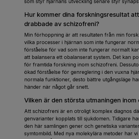
som styr hjärnans utveckling senare styr synaps
Hur kommer dina forskningsresultat att
drabbade av schizofreni?
Min förhoppning är att resultaten från min forskni
vilka processer i hjärnan som inte fungerar norma
förståelse för vad som inte fungerar normalt kan
att balansera ett obalanserat system. Det kan po
för framtida forskning inom schizofreni. Dessu
ökad förståelse för genreglering i den vuxna hj
normala funktioner, desto bättre utgångsläge har
händer när något går snett.
Vilken är den största utmaningen inom 
Att schizofreni är en otroligt komplex diagnos d
genvarianter kopplats till sjukdomen. Tidigare har
den här samlingen gener och genetiska variante
symtombild. Med nya molekylära metoder har vi e