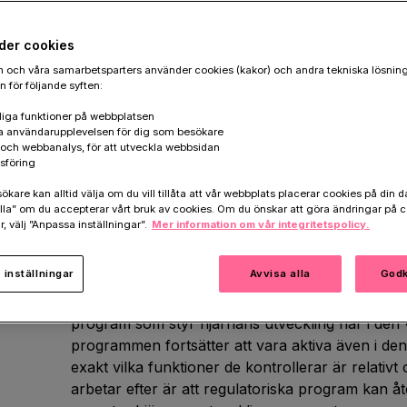
der cookies
 och våra samarbetsparters använder cookies (kakor) och andra tekniska lösnin
Berätta om ditt forskningsområde – vad
 för följande syften:
Att
schizofreni
är en sjukdom som påverkar hjär
et
iga funktioner på webbplatsen
a användarupplevelsen för dig som besökare
vad som ligger bakom sjukdomen är fortfarande ok
k och webbanalys, för att utveckla webbsidan
kopplat både utvecklingsbiologi och synapsbiologi
ng i
sföring
väljer att studera, och i förlängningen behandla,
are kan alltid välja om du vill tillåta att vår webbplats placerar cookies på din da
beroende på om det är det första eller det andra
la” om du accepterar vårt bruk av cookies. Om du önskar att göra ändringar på c
r, välj ”Anpassa inställningar”.
Mer information om vår integritetspolicy.
För att de olika cellerna i hjärnan tillsammans 
funktioner krävs strikt kontroll av vilka gener 
inställningar
Avvisa alla
Godk
kontrollen ligger regulatoriska program, en sla
när och var gener ska vara aktiva. Jag vill under
program som styr hjärnans utveckling har i den
programmen fortsätter att vara aktiva även i de
exakt vilka funktioner de kontrollerar är relativt
arbetar efter är att regulatoriska program kan 