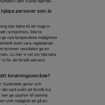
funktion i den vuxna hjärnan.
 hjälpa personer som är
ng kan bidra till att ringa in
lt i schizofreni. Större
 ge nya terapeutiska möjligheter
tentiellt även vara vägledande
tom kommer resultaten ge en
ärnan. Ju mer vi vet om hjärnans
 vi för att förstå vad som
ditt forskningsområde?
är hundratals gener och
 det varit svårt att förstå hur
r kan ge upphov till samma
n unik möjlighet att på en