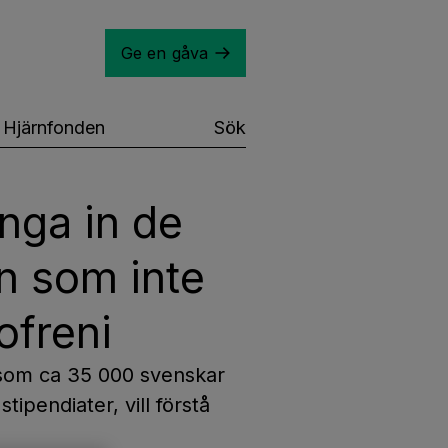
Ge en gåva
Hjärnfonden
Sök
inga in de
n som inte
ofreni
m som ca 35 000 svenskar
tipendiater, vill förstå