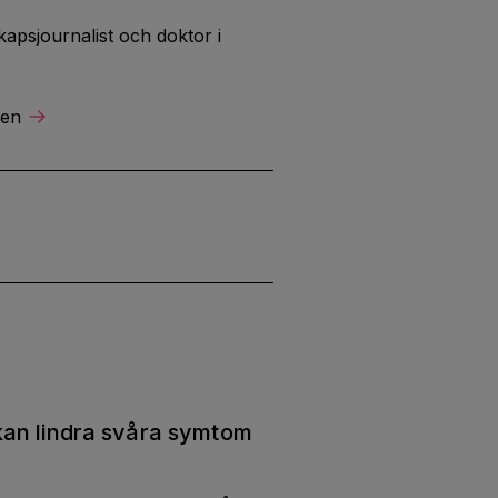
apsjournalist och doktor i
ren
an lindra svåra symtom