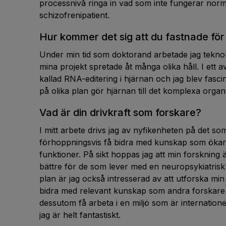
processnivå ringa in vad som inte fungerar norm
schizofrenipatient.
Hur kommer det sig att du fastnade för
Under min tid som doktorand arbetade jag teknolo
mina projekt spretade åt många olika håll. I ett a
kallad RNA-editering i hjärnan och jag blev fas
på olika plan gör hjärnan till det komplexa organ
Vad är din drivkraft som forskare?
I mitt arbete drivs jag av nyfikenheten på det so
förhoppningsvis få bidra med kunskap som ökar 
funktioner. På sikt hoppas jag att min forskning äv
bättre för de som lever med en neuropsykiatrisk
plan är jag också intresserad av att utforska mi
bidra med relevant kunskap som andra forskare 
dessutom få arbeta i en miljö som är internatione
jag är helt fantastiskt.