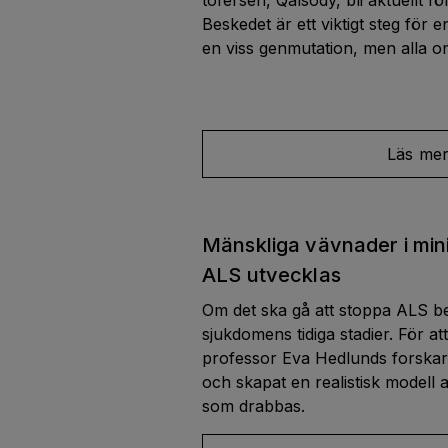
tofersen, Qalsody, bli aktuellt fö
Beskedet är ett viktigt steg för 
en viss genmutation, men alla om
Läs me
Mänskliga vävnader i mini
ALS utvecklas
Om det ska gå att stoppa ALS 
sjukdomens tidiga stadier. För a
professor Eva Hedlunds forskarg
och skapat en realistisk modell
som drabbas.