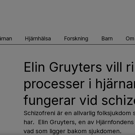
ärnfonden
ärnan
Hjärnhälsa
Forskning
Barn
Om 
Elin Gruyters vill r
processer i hjärna
fungerar vid schiz
Schizofreni är en allvarlig folksjukdo
har. Elin Gruyters, en av Hjärnfondens s
vad som ligger bakom sjukdomen.