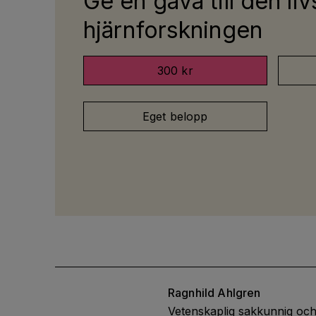
Ge en gåva till den liv
hjärnforskningen
300 kr
Eget belopp
Ragnhild
Ahlgren
Vetenskaplig sakkunnig och