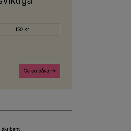
sviktiga
150 kr
Ge en gåva
 skribent