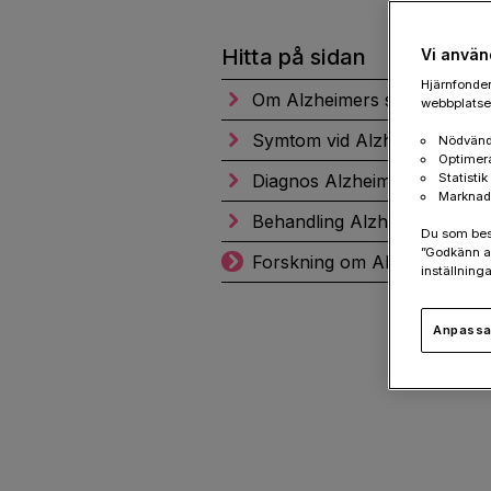
Hitta på sidan
Vi använ
Hjärnfonden
Om Alzheimers sjukdom
webbplatsen
Symtom vid Alzheimers sju
Nödvänd
Optimer
Diagnos Alzheimers sjukdo
Statisti
Marknad
Behandling Alzheimers sjuk
Du som besök
”Godkänn al
Forskning om Alzheimers s
inställninga
Anpassa 