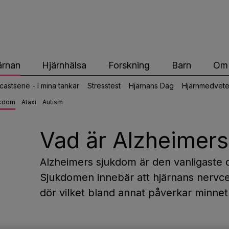
ärnfonden
ärnan
Hjärnhälsa
Forskning
Barn
Om 
astserie - I mina tankar
Stresstest
Hjärnans Dag
Hjärnmedvete
ukdom
Ataxi
Autism
Vad är Alzheimer
Alzheimers sjukdom är den vanligast
Sjukdomen innebär att hjärnans nervcel
dör vilket bland annat påverkar minnet