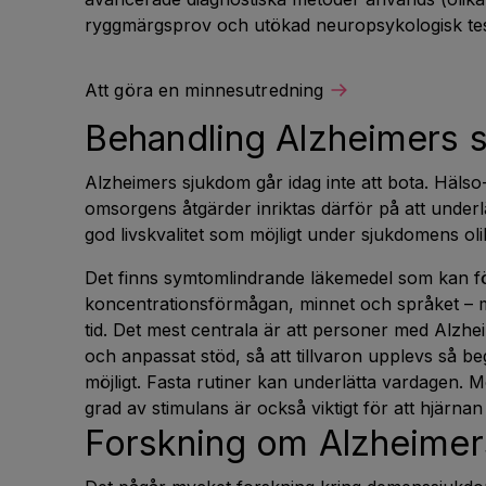
ryggmärgsprov och utökad neuropsykologisk tes
Att göra en minnesutredning
Behandling Alzheimers 
Alzheimers sjukdom går idag inte att bota. Häls
omsorgens åtgärder inriktas därför på att underlä
god livskvalitet som möjligt under sjukdomens ol
Det finns symtomlindrande läkemedel som kan f
koncentrationsförmågan, minnet och språket –
tid. Det mest centrala är att personer med Alzhe
och anpassat stöd, så att tillvaron upplevs så b
möjligt. Fasta rutiner kan underlätta vardagen. M
grad av stimulans är också viktigt för att hjärna
Forskning om Alzheime