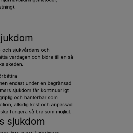
tning).
sjukdom
o- och sjukvårdens och
tta vardagen och bidra till en så
ika skeden.
örbättra
 men endast under en begränsad
imers sjukdom får kontinuerligt
egriplig och hanterbar som
otion, allsidig kost och anpassad
n ska fungera så bra som möjligt.
rs sjukdom