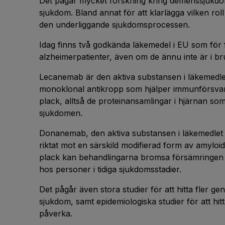
Det pågår mycket forskning kring demenssjukdom
sjukdom. Bland annat för att klarlägga vilken rol
den underliggande sjukdomsprocessen.
Idag finns två godkända läkemedel i EU som för
alzheimerpatienter, även om de ännu inte är i bru
Lecanemab är den aktiva substansen i läkemedle
monoklonal antikropp som hjälper immunförsvare
plack, alltså de proteinansamlingar i hjärnan som
sjukdomen.
Donanemab, den aktiva substansen i läkemedlet K
riktat mot en särskild modifierad form av amyl
plack kan behandlingarna bromsa försämringen 
hos personer i tidiga sjukdomsstadier.
Det pågår även stora studier för att hitta fler ge
sjukdom, samt epidemiologiska studier för att hitt
påverka.