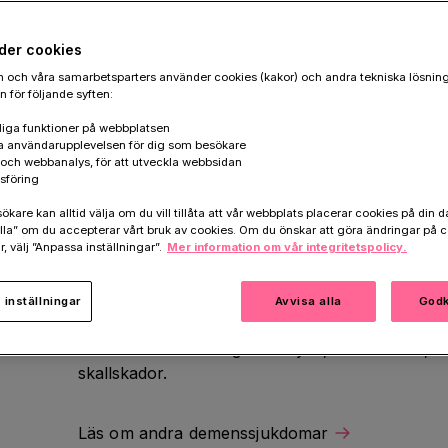
Om Alzheimers sjukdom
der cookies
 och våra samarbetsparters använder cookies (kakor) och andra tekniska lösnin
Alzheimers sjukdom är den vanligaste demenss
 för följande syften:
och 70 procent av alla fall. Sjukdomen kännet
kdom
iga funktioner på webbplatsen
proteininlagringar i hjärnan, så kallade amyloida
a användarupplevelsen för dig som besökare
m
k och webbanalys, för att utveckla webbsidan
proteinet beta-amyloid, som även förekommer i e
sföring
dom
Placken uppträder först i hippocampus (hjärna
are kan alltid välja om du vill tillåta att vår webbplats placerar cookies på din da
sig efterhand till andra delar av hjärnan. I tilläg
la” om du accepterar vårt bruk av cookies. Om du önskar att göra ändringar på c
jukdom
r, välj ”Anpassa inställningar”.
Mer information om vår integritetspolicy.
strukturer inuti cellkroppen. Dessa består av prote
eller tangles. Efterhand sprider sig de sjukliga fö
större del av hjärnans nervceller förtvinar och d
inställningar
Avvisa alla
Godk
Alzheimers sjukdom är hög ålder och ärftlighet. 
bland annat vara högt blodtryck, stillasittande,
skallskador.
Läs om andra demenssjukdomar