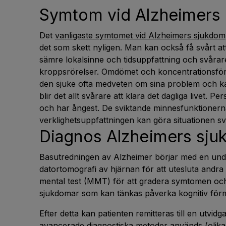
Symtom vid Alzheimers
Det
vanligaste symtomet vid Alzheimers sjukdom
det som skett nyligen. Man kan också få svårt att u
sämre lokalsinne och tidsuppfattning och svårar
kroppsrörelser. Omdömet och koncentrationsför
den sjuke ofta medveten om sina problem och ka
blir det allt svårare att klara det dagliga livet. 
och har ångest. De sviktande minnesfunktionern
verklighetsuppfattningen kan göra situationen sv
Diagnos Alzheimers sj
Basutredningen av Alzheimer börjar med en und
datortomografi av hjärnan för att utesluta andra
mental test (MMT) för att gradera symtomen och
sjukdomar som kan tänkas påverka kognitiv för
Efter detta kan patienten remitteras till en utvid
avancerade diagnostiska metoder används (olika