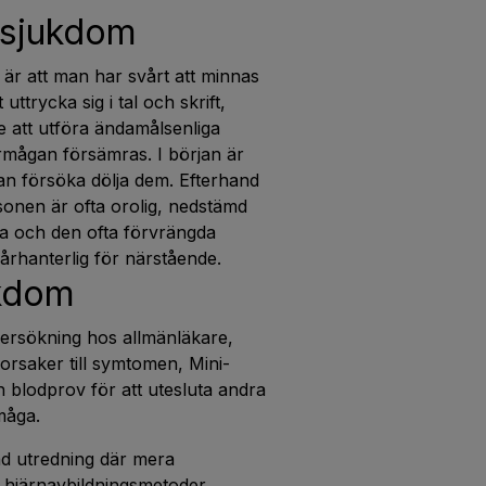
 sjukdom
är att man har svårt att minnas
ttrycka sig i tal och skrift,
e att utföra ändamålsenliga
mågan försämras. I början är
n försöka dölja dem. Efterhand
Personen är ofta orolig, nedstämd
a och den ofta förvrängda
århanterlig för närstående.
ukdom
ersökning hos allmänläkare,
 orsaker till symtomen, Mini-
 blodprov för att utesluta andra
måga.
gad utredning där mera
 hjärnavbildningsmetoder,