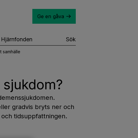
Ge en gåva
Hjärnfonden
Sök
t samhälle
s sjukdom?
e demenssjukdomen.
ler gradvis bryts ner och
 och tidsuppfattningen.