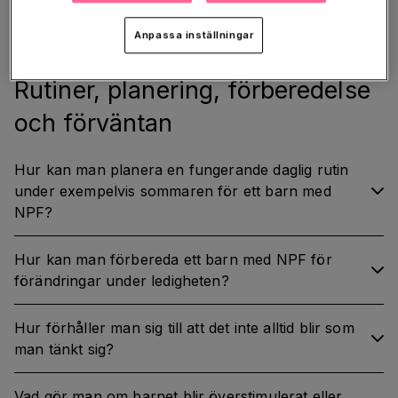
behöver därför alltid utgå från sitt barns egna
förutsättningar.
Anpassa inställningar
Rutiner, planering, förberedelse
och förväntan
Hur kan man planera en fungerande daglig rutin
under exempelvis sommaren för ett barn med
NPF?
Hur kan man förbereda ett barn med NPF för
förändringar under ledigheten?
Hur förhåller man sig till att det inte alltid blir som
man tänkt sig?
Vad gör man om barnet blir överstimulerat eller