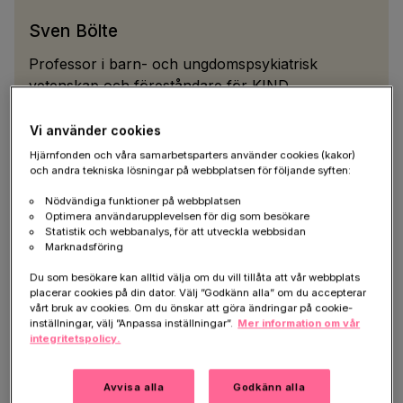
Sven Bölte
Professor i barn- och ungdoms­psykiatrisk
vetenskap och föreståndare för KIND.
Vi använder cookies
Sven Bölte, professor i barn- och ungdoms­psykiatrisk
Hjärnfonden och våra samarbetsparters använder cookies (kakor)
och andra tekniska lösningar på webbplatsen för följande syften:
vetenskap och föreståndare för
KIND
, Center of
Neurodevelopmental Disorders på Karolinska
Nödvändiga funktioner på webbplatsen
Optimera användarupplevelsen för dig som besökare
Institutet, har besvarat tolv vanliga frågor som NPF-
Statistik och webbanalys, för att utveckla webbsidan
föräldrar har, för att ge råd och ökade möjligheter för
Marknadsföring
NPF-familjer att njuta av ledigheten utifrån sina
Du som besökare kan alltid välja om du vill tillåta att vår webbplats
specifika förutsättningar.
placerar cookies på din dator. Välj ”Godkänn alla” om du accepterar
vårt bruk av cookies. Om du önskar att göra ändringar på cookie-
Notera: Det finns inte några generella svar för NPF i
inställningar, välj ”Anpassa inställningar”.
Mer information om vår
integritetspolicy.
stort, utan dessa kan variera och bero på individuella
omständigheter. Saker som fungerar för barn med
adhd kan stämma dåligt vid autism och tvärt om. Man
Avvisa alla
Godkänn alla