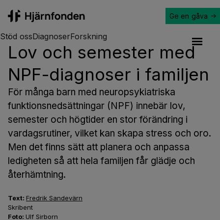
Ge en gåva
Hjärnfonden
Stöd oss
Diagnoser
Forskning
Lov och semester med
Open a
NPF-diagnoser i familjen
För många barn med neuropsykiatriska
funktionsnedsättningar (NPF) innebär lov,
semester och högtider en stor förändring i
vardagsrutiner, vilket kan skapa stress och oro.
Men det finns sätt att planera och anpassa
ledigheten så att hela familjen får glädje och
återhämtning.
Text:
Fredrik Sandevärn
Skribent
Foto:
Ulf Sirborn