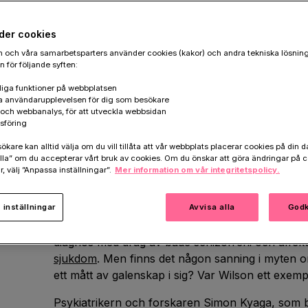
Psykiatrikern Simon Kyaga, världsleda
området, möter många exceptionellt krea
der cookies
arbete på kliniken.
 och våra samarbetsparters använder cookies (kakor) och andra tekniska lösnin
 för följande syften:
iga funktioner på webbplatsen
a användarupplevelsen för dig som besökare
Simon Kyaga är världsledande inom forskningen om kopplin
k och webbanalys, för att utveckla webbsidan
ohälsa.
sföring
are kan alltid välja om du vill tillåta att vår webbplats placerar cookies på din da
I år är det 50 år sedan Beach Boys släppte sitt 
la” om du accepterar vårt bruk av cookies. Om du önskar att göra ändringar på c
r, välj ”Anpassa inställningar”.
Mer information om vår integritetspolicy.
Albumet ansågs vara frontfiguren Brian Wilsons
sjönk djupt in i psykisk ohälsa och drogmissbruk
inställningar
inne i sitt huvud redan innan skivan började spela
Avvisa alla
Godk
diagnosen paranoid
schizofreni
och senare schiz
diagnos med drag av både schizofreni och affekt
sjukdom
. Men finns det någon sanning i myten om 
ett mått av galenskap i sig? Var Wilson ett exemp
Psykiatrikern och forskaren Simon Kyaga, som 