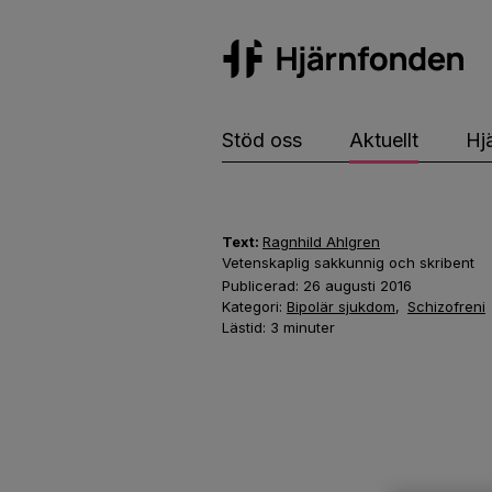
Hj
Stöd oss
Aktuellt
Hj
Text:
Ragnhild Ahlgren
Vetenskaplig sakkunnig och skribent
Publicerad:
26 augusti 2016
Kategori:
Bipolär sjukdom
,
Schizofreni
Lästid:
3
minuter