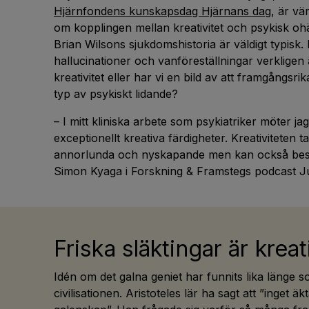
Hjärnfondens kunskapsdag Hjärnans dag
, är vä
om kopplingen mellan kreativitet och psykisk oh
Brian Wilsons sjukdomshistoria är väldigt typisk.
hallucinationer och vanföreställningar verklige
kreativitet eller har vi en bild av att framgångs
typ av psykiskt lidande?
– I mitt kliniska arbete som psykiatriker möter j
exceptionellt kreativa färdigheter. Kreativiteten t
annorlunda och nyskapande men kan också bestå
Simon Kyaga i Forskning & Framstegs podcast 
Friska släktingar är kreat
Idén om det galna geniet har funnits lika länge 
civilisationen. Aristoteles lär ha sagt att ”inget äk