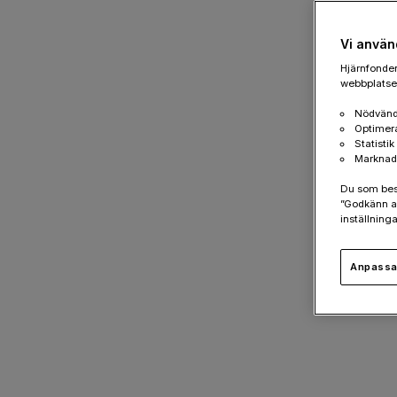
Vi använ
Hjärnfonden
webbplatsen
Nödvänd
Optimer
Statisti
Marknad
Du som besök
”Godkänn al
inställninga
Anpassa 