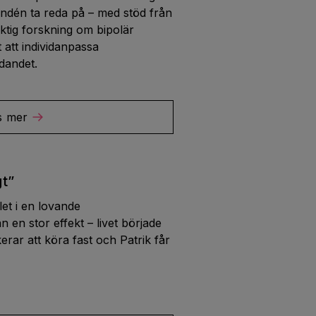
andén ta reda på – med stöd från
tig forskning om bipolär
 att individanpassa
dandet.
s mer
gt”
let i en lovande
 en stor effekt – livet började
erar att köra fast och Patrik får