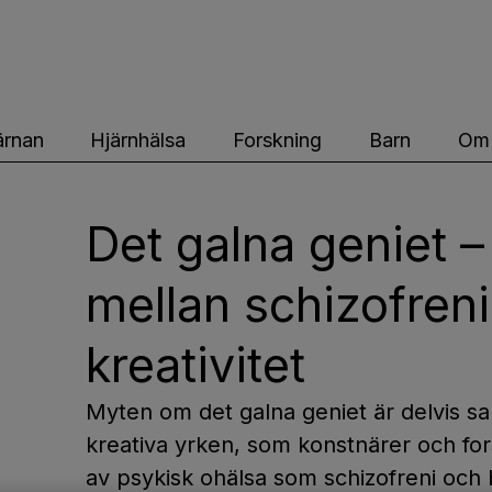
ärnfonden
ärnan
Hjärnhälsa
Forskning
Barn
Om 
Det galna geniet 
mellan schizofren
kreativitet
Myten om det galna geniet är delvis s
kreativa yrken, som konstnärer och for
av psykisk ohälsa som schizofreni och 