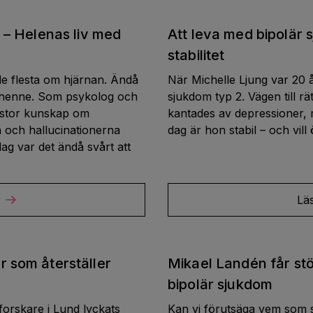
v – Helenas liv med
Att leva med bipolär s
stabilitet
e flesta om hjärnan. Ändå
När Michelle Ljung var 20 
 henne. Som psykolog och
sjukdom typ 2. Vägen till r
n stor kunskap om
kantades av depressioner, 
 och hallucinationerna
dag är hon stabil – och vi
ag var det ändå svårt att
r
Lä
r som återställer
Mikael Landén får stö
bipolär sjukdom
orskare i Lund lyckats
Kan vi förutsäga vem som s