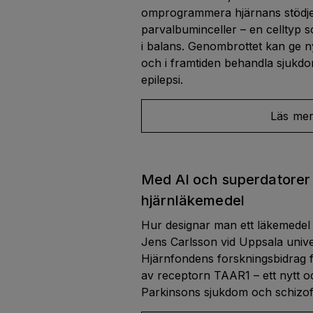
omprogrammera hjärnans stödjecel
parvalbuminceller – en celltyp so
i balans. Genombrottet kan ge ny
och i framtiden behandla sjukd
epilepsi.
Läs me
Med AI och superdatorer 
hjärnläkemedel
Hur designar man ett läkemedel 
Jens Carlsson vid Uppsala univer
Hjärnfondens forskningsbidrag f
av receptorn TAAR1 – ett nytt o
Parkinsons sjukdom och schizof