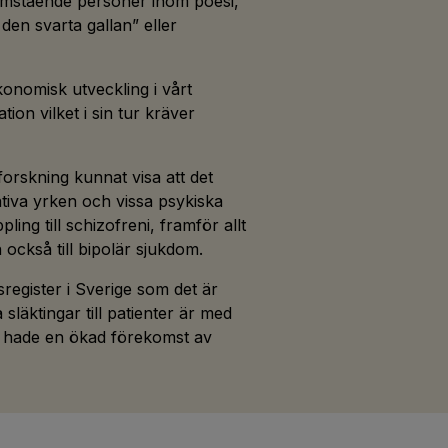
amstående personer inom poesi,
 den svarta gallan” eller
ekonomisk utveckling i vårt
ion vilket i sin tur kräver
forskning kunnat visa att det
tiva yrken och vissa psykiska
ling till schizofreni, framför allt
n också till bipolär sjukdom.
dsregister i Sverige som det är
 släktingar till patienter är med
om hade en ökad förekomst av