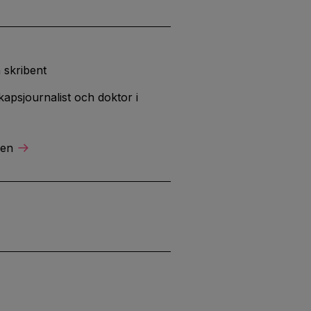
 skribent
apsjournalist och doktor i
ren