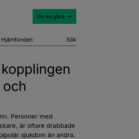
Ge en gåva
Hjärnfonden
Sök
– kopplingen
i och
ann. Personer med
skare, är oftare drabbade
bipolär sjukdom än andra.