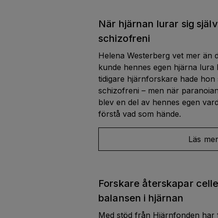
När hjärnan lurar sig själ
schizofreni
Helena Westerberg vet mer än d
kunde hennes egen hjärna lura
tidigare hjärnforskare hade ho
schizofreni – men när paranoian
blev en del av hennes egen vard
förstå vad som hände.
Läs me
Forskare återskapar celle
balansen i hjärnan
Med stöd från Hjärnfonden har f