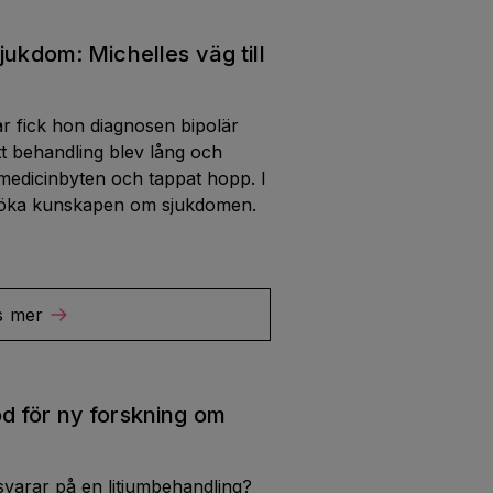
jukdom: Michelles väg till
år fick hon diagnosen bipolär
ätt behandling blev lång och
medicinbyten och tappat hopp. I
ll öka kunskapen om sjukdomen.
s mer
d för ny forskning om
varar på en litiumbehandling?