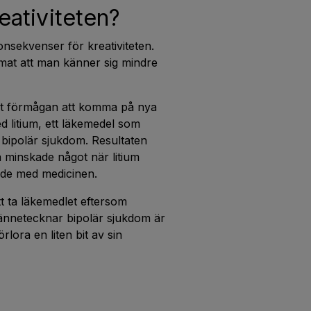
eativiteten?
onsekvenser för kreativiteten.
mmat att man känner sig mindre
ört förmågan att komma på nya
d litium, ett läkemedel som
h bipolär sjukdom. Resultaten
a minskade något när litium
ade med medicinen.
t ta läkemedlet eftersom
nnetecknar bipolär sjukdom är
örlora en liten bit av sin