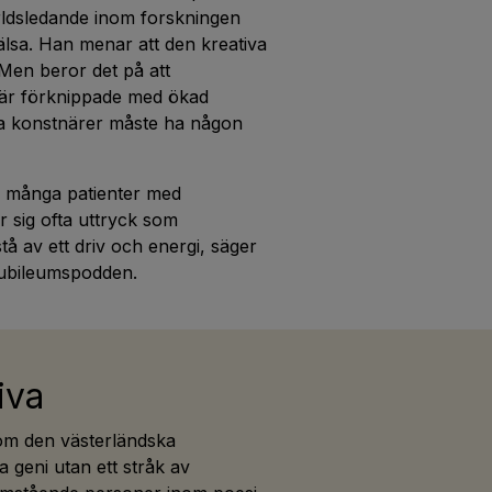
rldsledande inom forskningen
älsa. Han menar att den kreativa
 Men beror det på att
n är förknippade med ökad
rika konstnärer måste ha någon
ag många patienter med
ar sig ofta uttryck som
 av ett driv och energi, säger
Jubileumspodden.
iva
som den västerländska
ta geni utan ett stråk av