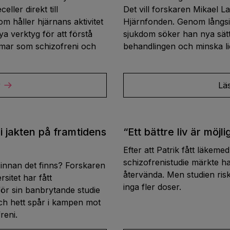
ler direkt till
Det vill forskaren Mikael L
m håller hjärnans aktivitet
Hjärnfonden. Genom långsik
a verktyg för att förstå
sjukdom söker han nya sätt
omar som schizofreni och
behandlingen och minska li
r
Lä
i jakten på framtidens
“Ett bättre liv är möjli
Efter att Patrik fått läkemed
schizofrenistudie märkte han
innan det finns? Forskaren
återvända. Men studien risk
sitet har fått
inga fler doser.
ör sin banbrytande studie
ch hett spår i kampen mot
reni.