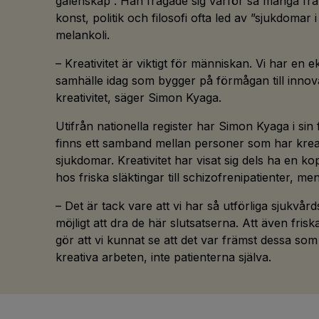
galenskap”. Han frågade sig varför så många fr
konst, politik och filosofi ofta led av ”sjukdomar i
melankoli.
– Kreativitet är viktigt för människan. Vi har en 
samhälle idag som bygger på förmågan till innovat
kreativitet, säger Simon Kyaga.
Utifrån nationella register har Simon Kyaga i sin 
finns ett samband mellan personer som har krea
sjukdomar. Kreativitet har visat sig dels ha en kopp
hos friska släktingar till schizofrenipatienter, me
– Det är tack vare att vi har så utförliga sjukvår
möjligt att dra de här slutsatserna. Att även friska
gör att vi kunnat se att det var främst dessa s
kreativa arbeten, inte patienterna själva.