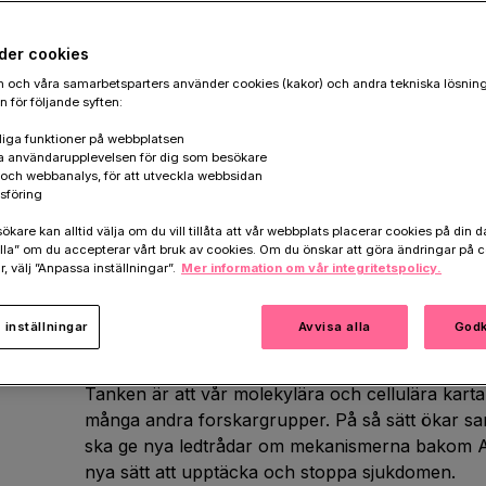
der cookies
 och våra samarbetsparters använder cookies (kakor) och andra tekniska lösnin
Hjärnans blodkärlssystem transporterar förstås 
 för följande syften:
hjärnan, men det bidrar också till att föra bort
iga funktioner på webbplatsen
kärlen i den så kallade blod-hjärnbarriären ska
a användarupplevelsen för dig som besökare
från att komma in i hjärnan. En störning i detta
k och webbanalys, för att utveckla webbsidan
sföring
allvarliga konsekvenser.
are kan alltid välja om du vill tillåta att vår webbplats placerar cookies på din da
Min forskningsgrupps hypotes är att fel i hjärnan
la” om du accepterar vårt bruk av cookies. Om du önskar att göra ändringar på c
r, välj ”Anpassa inställningar”.
Mer information om vår integritetspolicy.
bakom Alzheimers sjukdom. För att undersöka det
kartläggning av celler och molekyler i Alzheime
Målet är att skapa en karta som kan jämföras 
inställningar
Avvisa alla
Godk
friska hjärnan. Vi arbetar nu hårt med att analyse
Tanken är att vår molekylära och cellulära kar
många andra forskargrupper. På så sätt ökar san
ska ge nya ledtrådar om mekanismerna bakom Al
nya sätt att upptäcka och stoppa sjukdomen.