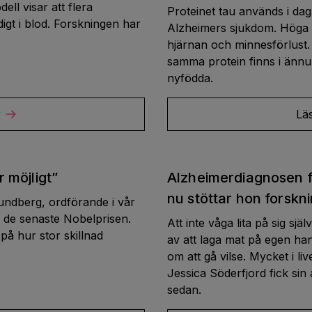
ll visar att flera
Proteinet tau används i dag
digt i blod. Forskningen har
Alzheimers sjukdom. Höga ni
hjärnan och minnesförlust. 
samma protein finns i ännu 
nyfödda.
r
Lä
r möjligt”
Alzheimerdiagnosen f
nu stöttar hon forskn
Lundberg, ordförande i vår
 de senaste Nobelprisen.
Att inte våga lita på sig sjä
å hur stor skillnad
av att laga mat på egen 
om att gå vilse. Mycket i li
Jessica Söderfjord fick sin
sedan.