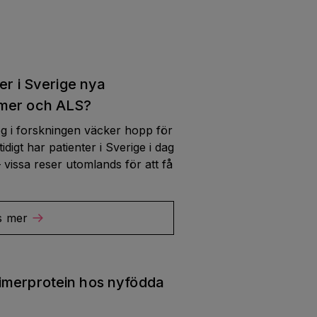
ter i Sverige nya
imer och ALS?
g i forskningen väcker hopp för
digt har patienter i Sverige i dag
– vissa reser utomlands för att få
s mer
imerprotein hos nyfödda