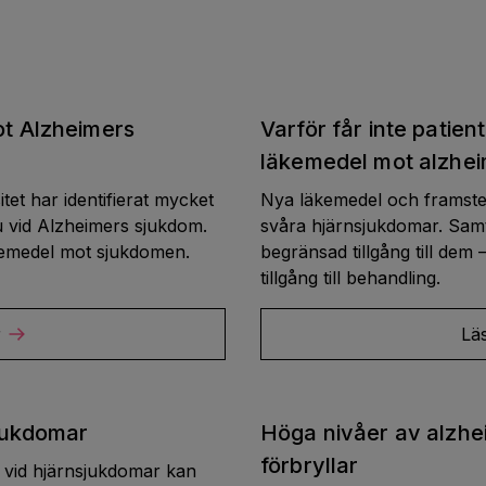
ot Alzheimers
Varför får inte patien
läkemedel mot alzhe
tet har identifierat mycket
Nya läkemedel och framste
au vid Alzheimers sjukdom.
svåra hjärnsjukdomar. Samti
äkemedel mot sjukdomen.
begränsad tillgång till dem 
tillgång till behandling.
r
Lä
sjukdomar
Höga nivåer av alzhe
förbryllar
os vid hjärnsjukdomar kan