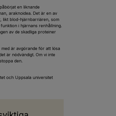
i påbörjat en liknande
nan, araknoidea. Det är en av
 likt blod-hjärnbarriären, som
ig funktion i hjärnans renhållning.
ngen av de skadliga proteiner
 med är avgörande för att lösa
et är nödvändigt. Om vi inte
t stoppa den.
utet och Uppsala universitet
sviktiga