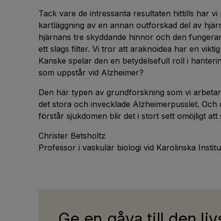
Tack vare de intressanta resultaten hittills har v
kartläggning av en annan outforskad del av hjär
hjärnans tre skyddande hinnor och den fungerar,
ett slags filter. Vi tror att araknoidea har en vikt
Kanske spelar den en betydelsefull roll i hanteri
som uppstår vid Alzheimer?
Den här typen av grundforskning som vi arbetar
det stora och invecklade Alzheimerpusslet. Och d
förstår sjukdomen blir det i stort sett omöjligt at
Christer Betsholtz
Professor i vaskulär biologi vid Karolinska Instit
Ge en gåva till den liv