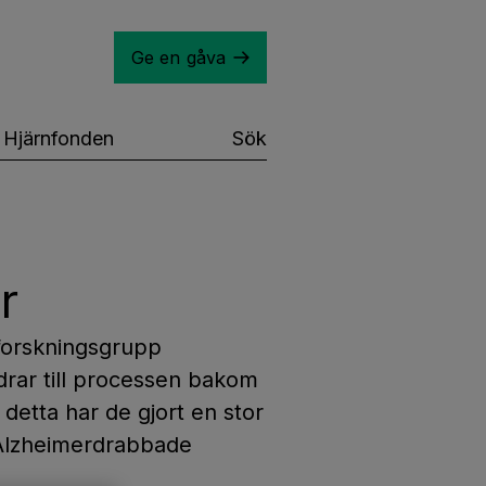
Ge en gåva
Hjärnfonden
Sök
r
 forskningsgrupp
idrar till processen bakom
detta har de gjort en stor
i Alzheimerdrabbade