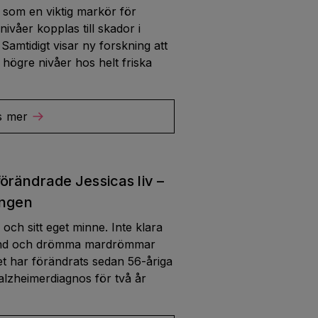
 som en viktig markör för
våer kopplas till skador i
Samtidigt visar ny forskning att
högre nivåer hos helt friska
s mer
örändrade Jessicas liv –
ingen
lv och sitt eget minne. Inte klara
hand och drömma mardrömmar
vet har förändrats sedan 56-åriga
 alzheimerdiagnos för två år