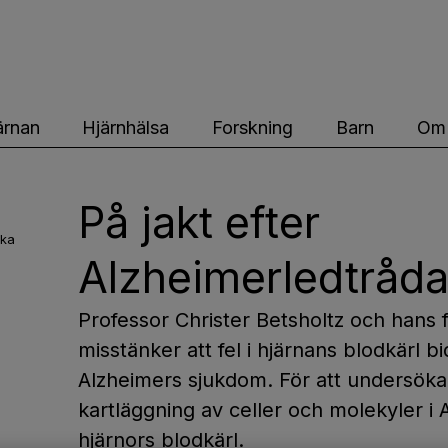
ärnfonden
ärnan
Hjärnhälsa
Forskning
Barn
Om 
På jakt efter
ska
Alzheimerledtråda
Professor Christer Betsholtz och hans
misstänker att fel i hjärnans blodkärl b
Alzheimers sjukdom. För att undersöka 
kartläggning av celler och molekyler 
hjärnors blodkärl.