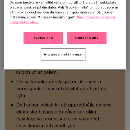
Du som besökare kan alltid välja om du vill tillåta att vår webbplats
placerar cookies på din dator. Välj ”Godkänn alla” om du accepterar
Fabio Begnini är en av de forskare som fått
vårt bruk av cookies. Om du önskar att göra ändringar på cookie-
finansiering genom Hjärnfondens postdoktorala
inställningar, välj ”Anpassa inställningar”.
Mer information om vår
integritetspolicy.
anställningsstöd 2024.
Avvisa alla
Godkänn alla
Kaliumjonkanaler
Anpassa inställningar
En kaliumjonkanal är ett protein i
cellmembranet som styr flödet av kaliumjoner
in och ut ur cellen.
Dessa kanaler är viktiga för att reglera
nervsignaler, muskelaktivitet och hjärtats
rytm.
De hjälper också till att upprätthålla cellens
elektriska balans och påverkar olika
fysiologiska processer, som vakenhet,
smärtkänsla och blodtryck.