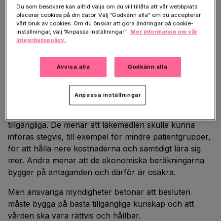
NT-rådet inte behandlingen, eftersom underlaget är
Du som besökare kan alltid välja om du vill tillåta att vår webbplats
placerar cookies på din dator. Välj ”Godkänn alla” om du accepterar
osäkert, kostnaden hög och det finns risk för
vårt bruk av cookies. Om du önskar att göra ändringar på cookie-
biverkningar.
inställningar, välj ”Anpassa inställningar”.
Mer information om vår
integritetspolicy.
När hopp möter systemets
Avvisa alla
Godkänn alla
gränser
Anpassa inställningar
För patienter och anhöriga kan det vara svårt att
förstå varför behandlingar som väcker hopp inte blir
tillgängliga. De menar att läkemedlen skulle kunna
införas stegvis, till exempel för mindre patientgrupper,
för att hålla nere kostnaderna och samtidigt lära sig
mer. Andra menar att de ekonomiska beräkningarna
bygger på antaganden och därför är osäkra.
Men ansvariga myndigheter betonar att besluten
måste bygga på bästa tillgängliga kunskap och att
vården ska vara rättvis och hållbar.