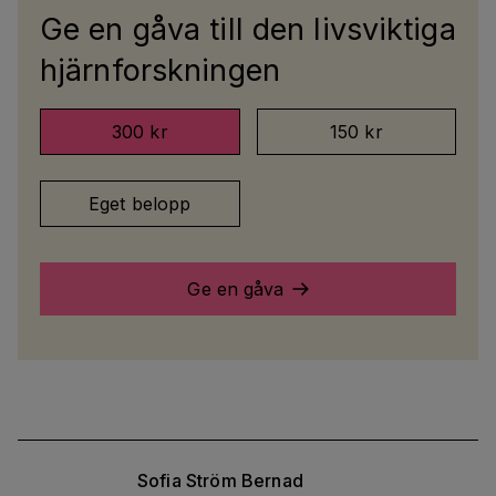
Ge en gåva till den livsviktiga
hjärnforskningen
300 kr
150 kr
Eget belopp
Ge en gåva
Sofia
Ström Bernad