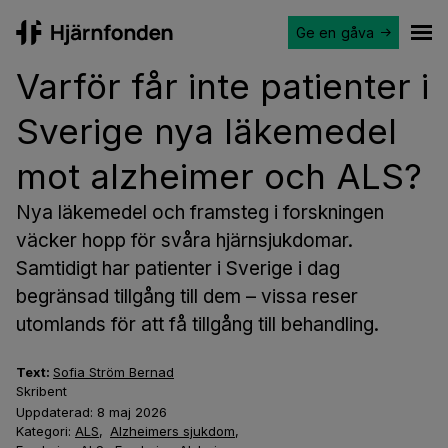
Ge en gåva
Hjärnfonden
Ope
Varför får inte patienter i
Sverige nya läkemedel
mot alzheimer och ALS?
Nya läkemedel och framsteg i forskningen
väcker hopp för svåra hjärnsjukdomar.
Samtidigt har patienter i Sverige i dag
begränsad tillgång till dem – vissa reser
utomlands för att få tillgång till behandling.
Text:
Sofia Ström Bernad
Skribent
Uppdaterad:
8 maj 2026
Kategori:
ALS
,
Alzheimers sjukdom
,