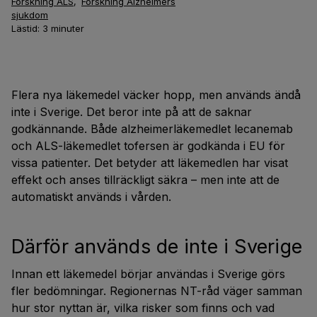
Forskning ALS
,
Forskning Alzheimers
sjukdom
Lästid:
3
minuter
Flera nya läkemedel väcker hopp, men används ändå
inte i Sverige. Det beror inte på att de saknar
godkännande. Både alzheimerläkemedlet lecanemab
och ALS-läkemedlet tofersen är godkända i EU för
vissa patienter. Det betyder att läkemedlen har visat
effekt och anses tillräckligt säkra – men inte att de
automatiskt används i vården.
Därför används de inte i Sverige
Innan ett läkemedel börjar användas i Sverige görs
fler bedömningar. Regionernas NT-råd väger samman
hur stor nyttan är, vilka risker som finns och vad