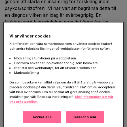
genom att starta en insamling för forskning inom
psykos/schizofreni. Vi har valt att begränsa detta till
en diagnos vilken än idag är svårbegriplig. En
fruktansvärd hjärnsjukdom som det finns för lite
kunskap av. En sjukdom som för sällan
uppmärksammas, där vård och omsorg har stora
Vi använder cookies
brister. Vi vet för lite. Vi vill veta hur man som anhörig
Hjärnfonden och våra samarbetsparters använder cookies (kakor)
kan hjälpa, och förstå. Vi vill ge resurser till
och andra tekniska lösningar på webbplatsen för följande syften:
forskningen.”
Nödvändiga funktioner på webbplatsen
Optimera användarupplevelsen för dig som besökare
Statistik och webbanalys, för att utveckla webbsidan
Stöd insamlingen här
Marknadsföring
Du som besökare kan alltid välja om du vill tillåta att vår webbplats
placerar cookies på din dator. Välj ”Godkänn alla” om du accepterar
vårt bruk av cookies. Om du önskar att göra ändringar på cookie-
Till minne av Dizak
inställningar, välj ”Anpassa inställningar”.
Mer information om vår
integritetspolicy.
“Genom denna insamling vill vi hedra vår konstnärlige
son Dizak, som dog alldeles för tidigt vid 23 års ålder.
Avvisa alla
Godkänn alla
Han dog under en desperat kamp mot sina psykiska
sjukdomar. Bilden är från en konst- och arkitekturresa