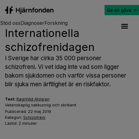
Ge en gåva
Hjärnfonden
Stöd oss
Diagnoser
Forskning
Internationella
Open a
schizofrenidagen
I Sverige har cirka 35 000 personer
schizofreni. Vi vet idag inte vad som ligger
bakom sjukdomen och varför vissa personer
blir sjuka men ärftlighet är en riskfaktor.
Text:
Ragnhild Ahlgren
Vetenskaplig sakkunnig och skribent
Publicerad:
22 maj 2019
Kategori:
Schizofreni
Lästid:
2
minuter