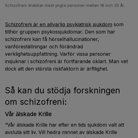
Schizofreni drabbar mest yngre personer mellan 18 och 35 år.
Schizofreni är en allvarlig psykiatrisk sjukdom
som
tillhör gruppen psykossjukdomar. Den som har
schizofreni kan få hörselhallucinationer,
vanföreställningar och förändrad
verklighetsuppfattning. Varför vissa personer
insjuknar i schizofreni är fortfarande oklart. Man vet
dock att den största riskfaktorn är ärftlighet.
Så kan du stödja forskningen
om schizofreni:
Vår älskade Krille
“Vår älskade Krille har efter en tids sjukdom valt att
avsluta sitt liv. Vill hedra minnet av älskade Krille