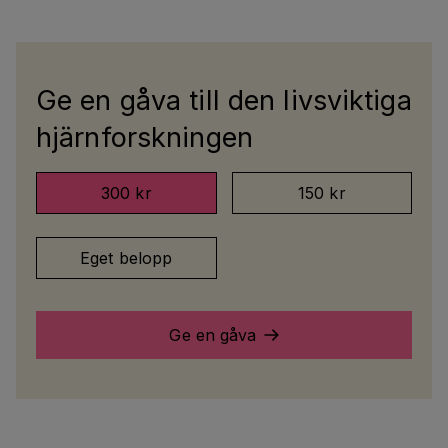
Ge en gåva till den livsviktiga
hjärnforskningen
300 kr
150 kr
Eget belopp
Ge en gåva