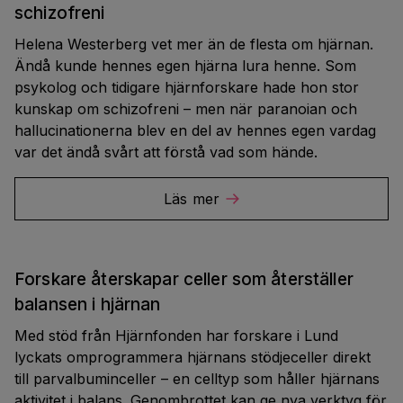
schizofreni
Helena Westerberg vet mer än de flesta om hjärnan.
Ändå kunde hennes egen hjärna lura henne. Som
psykolog och tidigare hjärnforskare hade hon stor
kunskap om schizofreni – men när paranoian och
hallucinationerna blev en del av hennes egen vardag
var det ändå svårt att förstå vad som hände.
Läs mer
Forskare återskapar celler som återställer
balansen i hjärnan
Med stöd från Hjärnfonden har forskare i Lund
lyckats omprogrammera hjärnans stödjeceller direkt
till parvalbuminceller – en celltyp som håller hjärnans
aktivitet i balans. Genombrottet kan ge nya verktyg för