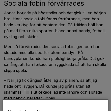
Sociala fobin förvärrades
Jonas började på högstadiet och det gick till en början
bra. Hans sociala fobi fanns fortfarande, men han
hade verktyg för att hantera den. På fritiden höll han
på med flera olika sporter, bland annat bandy, fotboll,
cykling och skidor.
Men så förvärrades den sociala fobin igen och han
slutade med alla sporter utom bandyn. På
bandyplanen kunde han plötsligt börja gråta. Det gick
så långt att han fejkade en ryggskada så att han skulle
slippa spela.
– När jag fick ångest åkte jag av planen, sa att jag
hade ont i ryggen. Då kunde jag gråta utan att
skämmas. Till slut orkade jag inte längre och slutade
med bandy, berättar Jonas.
I åttan blev Jonas plötsligt väldigt nedstämd.