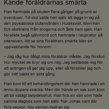
Kände föräldrarnas smärta
Han hamnade på akuten flera gånger på grund av
överdoser. Till slut valde han själv att lägga in sig på
den psykiatriska slutenvården i Hudiksvall. Men han
fick abstinens från drogerna och åkte hem igen. Han
försökte begå självmord och hamnade i respirator på
intensiven. Att se sina föräldrars smärta blev en
uppvaknande för honom:
– Jag såg hur dåligt mina föräldrar mådde. Jag förstod
hur mycket de bryr sig om mig. Jag bestämde mig för
att antingen så ger jag upp, eller så försöker jag och
gör mitt bästa en sista gång.
Han kom till ett behandlingshem där han hamnade i en
ännu djupare svacka. Men där hände en sak som kom
att bli väldigt betydelsefull. Han fick en vän som hade
samma diagnos som han själv. När Jonas varit där
fyra veckor, tog vännen livet av sig.