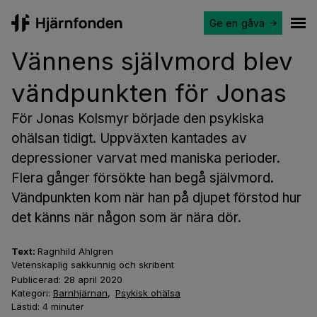
Ge en gåva
Hjärnfonden
Ope
Vännens självmord blev
vändpunkten för Jonas
För Jonas Kolsmyr började den psykiska
ohälsan tidigt. Uppväxten kantades av
depressioner varvat med maniska perioder.
Flera gånger försökte han begå självmord.
Vändpunkten kom när han på djupet förstod hur
det känns när någon som är nära dör.
Text:
Ragnhild Ahlgren
Vetenskaplig sakkunnig och skribent
Publicerad:
28 april 2020
Kategori:
Barnhjärnan
,
Psykisk ohälsa
Lästid:
4
minuter