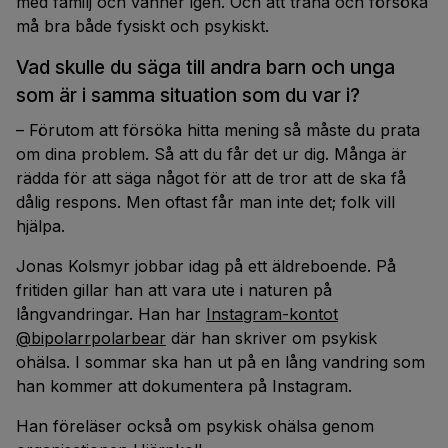
med familj och vänner igen. Och att träna och försöka
må bra både fysiskt och psykiskt.
Vad skulle du säga till andra barn och unga
som är i samma situation som du var i?
– Förutom att försöka hitta mening så måste du prata
om dina problem. Så att du får det ur dig. Många är
rädda för att säga något för att de tror att de ska få
dålig respons. Men oftast får man inte det; folk vill
hjälpa.
Jonas Kolsmyr jobbar idag på ett äldreboende. På
fritiden gillar han att vara ute i naturen på
långvandringar. Han har
Instagram-kontot
@bipolarrpolarbear
där han skriver om psykisk
ohälsa. I sommar ska han ut på en lång vandring som
han kommer att dokumentera på Instagram.
Han föreläser också om psykisk ohälsa genom