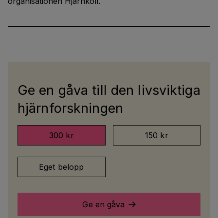
organisationen Hjärnkoll.
Ge en gåva till den livsviktiga
hjärnforskningen
300 kr
150 kr
Eget belopp
Ge en gåva