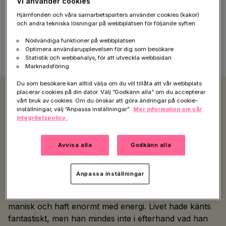
Vi använder cookies
– Jag förstod ingenting. Jag slutade gå i skolan,
Hjärnfonden och våra samarbetsparters använder cookies (kakor)
och andra tekniska lösningar på webbplatsen för följande syften:
orkade inte. Jag hade blivit deprimerad men jag visste
knappt vad det var. Jag gick fyra-fem månader i
Nödvändiga funktioner på webbplatsen
skolan sammanlagt i åttan, sen blev jag sjukskriven.
Optimera användarupplevelsen för dig som besökare
Statistik och webbanalys, för att utveckla webbsidan
Marknadsföring
Du som besökare kan alltid välja om du vill tillåta att vår webbplats
placerar cookies på din dator. Välj ”Godkänn alla” om du accepterar
vårt bruk av cookies. Om du önskar att göra ändringar på cookie-
Tankar på självmord
inställningar, välj ”Anpassa inställningar”.
Mer information om vår
integritetspolicy.
Jonas Kolsmyr kom i kontakt med Barn- och
ungdomspsykiatrin för första gången. Så småningom
Avvisa alla
Godkänn alla
fick han en diagnos –
bipolär sjukdom
. Bipolär
sjukdom innebär att du är manisk och deprimerad i
olika perioder.
Anpassa inställningar
Sommaren innan diagnosen hade Jonas Kolsmyr varit
manisk och haft enormt med energi. Livet hade känts
fantastiskt, men han mindes inte i efterhand vad han