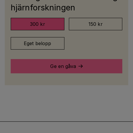
hjärnforskningen
300 kr
150 kr
Eget belopp
Ge en gåva