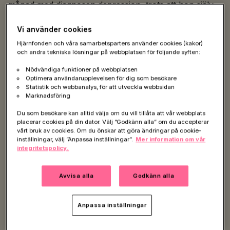
månad med diagnosen depression, trots att hon själv
var övertygad om att det inte var det utan
utmattningssyndrom
som hon drabbats av. Men
Vi använder cookies
tanken på att behöva börja arbeta igen gav henne
Hjärnfonden och våra samarbetsparters använder cookies (kakor)
och andra tekniska lösningar på webbplatsen för följande syften:
panikkänslor. Hon hamnade i en vårdkarusell där hon
först fick en akut tid till vuxenpsykiatrin, men utan att
Nödvändiga funktioner på webbplatsen
få den hjälp hon behövde och sedan blev hänvisad
Optimera användarupplevelsen för dig som besökare
Statistik och webbanalys, för att utveckla webbsidan
tillbaka till vårdcentralen igen där hon fick träffa
Marknadsföring
samma läkare som hon träffat tidigare. När han gav
Du som besökare kan alltid välja om du vill tillåta att vår webbplats
henne beskedet att han inte kunde göra något annat
placerar cookies på din dator. Välj ”Godkänn alla” om du accepterar
än att sjukskriva henne ytterligare en månad fick hon
vårt bruk av cookies. Om du önskar att göra ändringar på cookie-
ännu mer panik.
inställningar, välj ”Anpassa inställningar”.
Mer information om vår
integritetspolicy.
– Jag grät varje dag. Jag grät om någon frågade hur
jag mådde. Jag grät om min dotter försökte få mig att
Avvisa alla
Godkänn alla
skratta. Jag hade hjärtklappning, yrsel, glömde vad
mina kollegor hette, vilken dag och vilket år det var.
Anpassa inställningar
Jag kunde bli sittande och stirra på ett papper framför
mig utan att veta vad jag skulle göra med det.