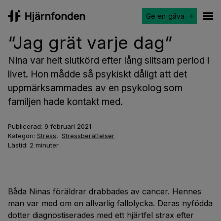
Ge en gåva
Hjärnfonden
Ope
“Jag grät varje dag”
Nina var helt slutkörd efter lång slitsam period i
livet. Hon mådde så psykiskt dåligt att det
uppmärksammades av en psykolog som
familjen hade kontakt med.
Publicerad:
9 februari 2021
Kategori:
Stress
,
Stressberättelser
Lästid:
2
minuter
Båda Ninas föräldrar drabbades av cancer. Hennes
man var med om en allvarlig fallolycka. Deras nyfödda
dotter diagnostiserades med ett hjärtfel strax efter