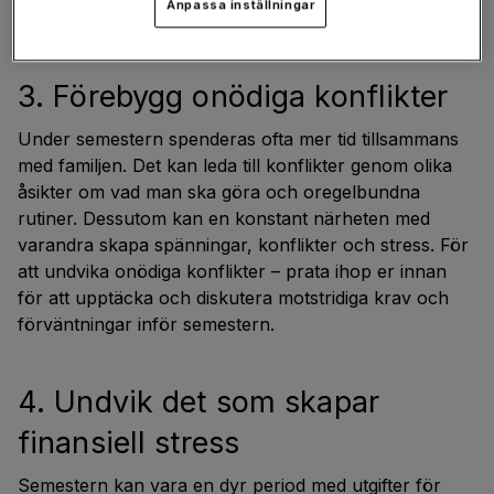
Anpassa inställningar
inte blir precis som du tänkt dig.
3. Förebygg onödiga konflikter
Under semestern spenderas ofta mer tid tillsammans
med familjen. Det kan leda till konflikter genom olika
åsikter om vad man ska göra och oregelbundna
rutiner. Dessutom kan en konstant närheten med
varandra skapa spänningar, konflikter och stress. För
att undvika onödiga konflikter – prata ihop er innan
för att upptäcka och diskutera motstridiga krav och
förväntningar inför semestern.
4. Undvik det som skapar
finansiell stress
Semestern kan vara en dyr period med utgifter för