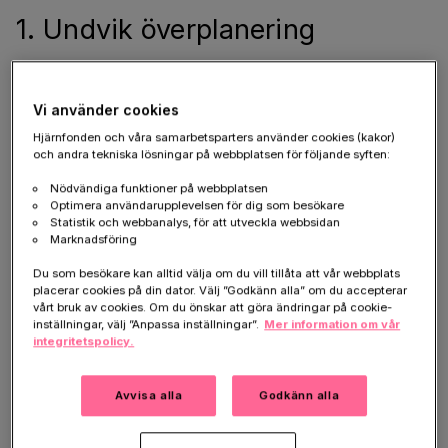
1. Undvik överplanering
Att planera och organisera inför semestern kan vara
en process som bidrar till ökad stress. Att ordna med
Vi använder cookies
allt inför resor och ledighet kan kännas både
överväldigande och tidskrävande. Även tidsbrist skapa
Hjärnfonden och våra samarbetsparters använder cookies (kakor)
och andra tekniska lösningar på webbplatsen för följande syften:
stress inför avresan. Försök att inte överplanera. Det
är orimligt att hinna med allt på kort tid och glöm
Nödvändiga funktioner på webbplatsen
Optimera användarupplevelsen för dig som besökare
framför allt inte tiden för vila och återhämtning – att
Statistik och webbanalys, för att utveckla webbsidan
göra ingenting.
Marknadsföring
Du som besökare kan alltid välja om du vill tillåta att vår webbplats
placerar cookies på din dator. Välj ”Godkänn alla” om du accepterar
2. Sänk förväntningarna
vårt bruk av cookies. Om du önskar att göra ändringar på cookie-
inställningar, välj ”Anpassa inställningar”.
Mer information om vår
integritetspolicy.
Semestertiden kommer ofta med höga förväntningar –
att allt ska vara perfekt och felfritt. Men så blir inte
alltid verkligheten, vilket kan leda till besvikelse och
Avvisa alla
Godkänn alla
stress och kan göra det svårt att koppla av. Försök
därför sänka förväntningarna och acceptera att allt