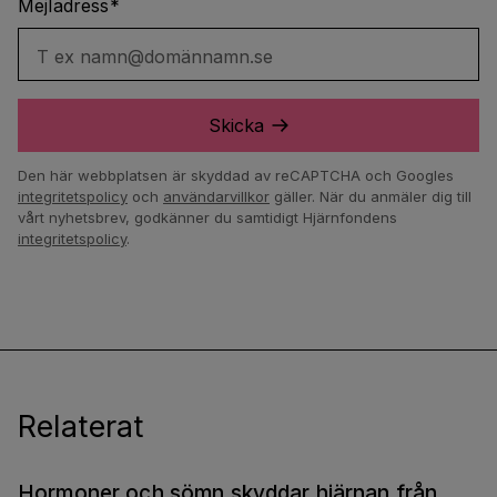
Mejladress
*
T ex namn@domännamn.se
Skicka
Den här webbplatsen är skyddad av reCAPTCHA och Googles
integritetspolicy
och
användarvillkor
gäller.
När du anmäler dig till
vårt nyhetsbrev, godkänner du samtidigt Hjärnfondens
integritetspolicy
.
Relaterat
Hormoner och sömn skyddar hjärnan från