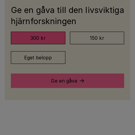
Ge en gåva till den livsviktiga
hjärnforskningen
300 kr
150 kr
Eget belopp
Ge en gåva