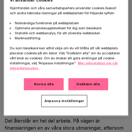
Vi använder cookies
behandling ska hjälpa strokedrabbade att få tillbaka
Hjärnfonden och våra samarbetsparters använder cookies (kakor)
olika funktioner som har blivit nedsatta, till exempel
och andra tekniska lösningar på webbplatsen för följande syften:
talförmågan eller motoriken. Det skulle göra livet
Nödvändiga funktioner på webbplatsen
bättre för väldigt många människor – och deras
Optimera användarupplevelsen för dig som besökare
anhöriga.
Statistik och webbanalys, för att utveckla webbsidan
Marknadsföring
Utmaningen är att vid en stroke blir olika typer av
Du som besökare kan alltid välja om du vill tillåta att vår webbplats
vävnad skadad, det handlar både om nervceller och
placerar cookies på din dator. Välj ”Godkänn alla” om du accepterar
vårt bruk av cookies. Om du önskar att göra ändringar på cookie-
deras så kallade stödceller. För närvarande går vårt
inställningar, välj ”Anpassa inställningar”.
Mer information om vår
arbete därför ut på att hitta den optimala stamcellen
integritetspolicy.
för våra syften. Vi har lyckats utveckla en neural
stamcell som kan bli till alla former av hjärnceller.
Avvisa alla
Godkänn alla
Denna stamcell verkar mycket lovande och vi vill
snart prova den i laboratorieförsök. Om det går bra
Anpassa inställningar
kan vi förhoppningsvis testa behandlingen på
människor inom några år.
Det återstår en hel del arbete. På vägen är
finansieringen en av våra stora utmaningar, eftersom