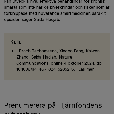
kan utveckla nya, effektiva behandlingar för kronisk
smärta som inte har de biverkningar och risker som är
förknippade med nuvarande smärtmediciner, särskilt
opioider, säger Saida Hadjab.
Källa
,
Prach
Techameena
,
Xiaona
Feng, Kaiwen
Zhang, Saida
Hadjab
,
Nature
Communications
, online 4
oktober
2024,
doi
:
10.1038/s41467-024-52052-8.
Läs mer
Prenumerera på Hjärnfondens