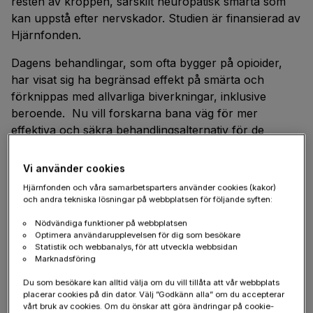
resten av kroppen, särskilt neuropatisk smärta som
kan uppstå efter nervskador. Studien är finansierad av
Hjärnfonden.
Dagens behandlingar, som ofta bygger på opioider,
har visat sig ha begränsad effekt på smärta och
förknippas med allvarliga biverkningar, inklusive
beroende. Nu vill forskarna bana väg för mer
effektiva och säkra behandlingsalternativ för de
miljontals människor som drabbas av kronisk smärta
globalt.
Vi använder cookies
Hjärnfonden och våra samarbetsparters använder cookies (kakor)
och andra tekniska lösningar på webbplatsen för följande syften:
GPS över smärta
Nödvändiga funktioner på webbplatsen
Optimera användarupplevelsen för dig som besökare
Forskarna har utvecklat en innovativ atlas över det
Statistik och webbanalys, för att utveckla webbsidan
somatosensoriska (se faktaruta) systemet vid
Marknadsföring
neuropatisk smärta, kallad iPain.
Du som besökare kan alltid välja om du vill tillåta att vår webbplats
placerar cookies på din dator. Välj ”Godkänn alla” om du accepterar
– Vi har skapat en detaljerad karta, eller “atlas”, över
vårt bruk av cookies. Om du önskar att göra ändringar på cookie-