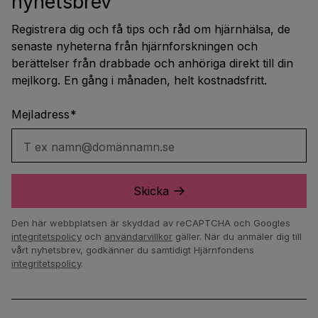
nyhetsbrev
Registrera dig och få tips och råd om hjärnhälsa, de
senaste nyheterna från hjärnforskningen och
berättelser från drabbade och anhöriga direkt till din
mejlkorg. En gång i månaden, helt kostnadsfritt.
Mejladress
*
T ex namn@domännamn.se
Skicka
Den här webbplatsen är skyddad av reCAPTCHA och Googles
integritetspolicy
och
användarvillkor
gäller.
När du anmäler dig till
vårt nyhetsbrev, godkänner du samtidigt Hjärnfondens
integritetspolicy
.