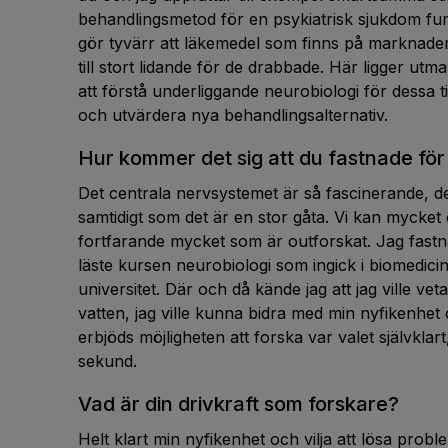
behandlingsmetod för en psykiatrisk sjukdom fung
gör tyvärr att läkemedel som finns på marknaden
till stort lidande för de drabbade. Här ligger ut
att förstå underliggande neurobiologi för dessa ti
och utvärdera nya behandlingsalternativ.
Hur kommer det sig att du fastnade för
Det centrala nervsystemet är så fascinerande, det
samtidigt som det är en stor gåta. Vi kan mycket
fortfarande mycket som är outforskat. Jag fastn
läste kursen neurobiologi som ingick i biomedi
universitet. Där och då kände jag att jag ville veta
vatten, jag ville kunna bidra med min nyfikenhe
erbjöds möjligheten att forska var valet självklar
sekund.
Vad är din drivkraft som forskare?
Helt klart min nyfikenhet och vilja att lösa prob