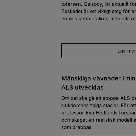
tofersen, Qalsody, bli aktuellt fö
Beskedet är ett viktigt steg för 
en viss genmutation, men alla om
Läs me
Mänskliga vävnader i mini
ALS utvecklas
Om det ska gå att stoppa ALS 
sjukdomens tidiga stadier. För a
professor Eva Hedlunds forskarg
och skapat en realistisk modell
som drabbas.