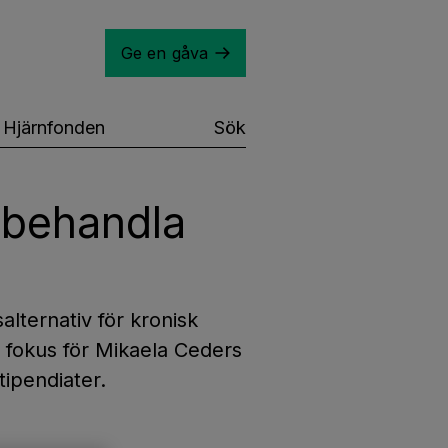
Ge en gåva
Hjärnfonden
Sök
l behandla
alternativ för kronisk
r fokus för Mikaela Ceders
tipendiater.