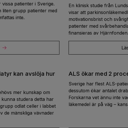
r vissa patienter i Sverige.
En klinisk studie från Lund
en liten grupp patienter med
visar att parkinsonläkemedl
fattas inte.
motivationsbrist och svårig
patienter med svårbehandla
finansieras av Hjärnfonden
r
Lä
atyr kan avslöja hur
ALS ökar med 2 proce
Sverige har flest ALS-patien
dessutom ökar antalet drab
behövs mer kunskap om
Forskarna vet ännu inte vad
tt kunna studera detta har
läkemedel är på väg – kans
rupp odlat celler i labbet
 av de mänskliga vävnader