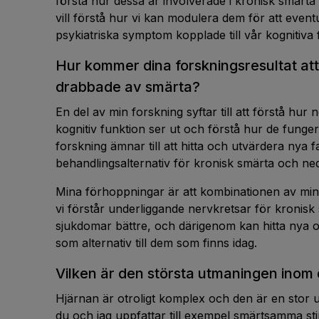
förstå hur dessa är involverade i kronisk smärta
vill förstå hur vi kan modulera dem för att even
psykiatriska symptom kopplade till vår kognitiva
Hur kommer dina forskningsresultat att
drabbade av smärta?
En del av min forskning syftar till att förstå hu
kognitiv funktion ser ut och förstå hur de funge
forskning ämnar till att hitta och utvärdera nya 
behandlingsalternativ för kronisk smärta och neds
Mina förhoppningar är att kombinationen av mina f
vi förstår underliggande nervkretsar för kronisk
sjukdomar bättre, och därigenom kan hitta nya o
som alternativ till dem som finns idag.
Vilken är den största utmaningen inom 
Hjärnan är otroligt komplex och den är en stor u
du och jag uppfattar till exempel smärtsamma stim