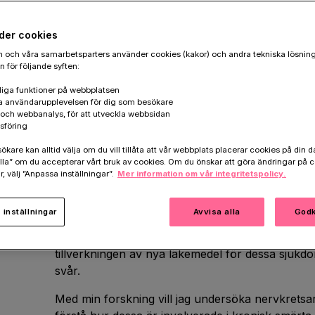
Mikaela Ceder är en av Hjärnfondens stipendiater och forsk
der cookies
Berätta om ditt forskningsområde – vad
 och våra samarbetsparters använder cookies (kakor) och andra tekniska lösnin
 för följande syften:
För dig och mig är smärta, nedstämdhet och konc
t
något som är övergående, vi drabbas av det men 
g av
iga funktioner på webbplatsen
a användarupplevelsen för dig som besökare
symptomen. Under denna relativt korta tid är det 
rta
k och webbanalys, för att utveckla webbsidan
livskvalitet minskar. Föreställ dig nu istället en i
sföring
som lider dag in och dag ut året om i hela eller sto
are kan alltid välja om du vill tillåta att vår webbplats placerar cookies på din da
la” om du accepterar vårt bruk av cookies. Om du önskar att göra ändringar på c
Långvarig
smärta
,
depression
och andra psykiat
r, välj ”Anpassa inställningar”.
Mer information om vår integritetspolicy.
schizofreni
drabbar den enskilde individen hårt
lidande för både den sjuke individen, dess anhör
inställningar
Avvisa alla
Godk
dagens behandlingsmetoder för dessa sjukdomstill
av läkemedlen som finns orsakar allvarliga biver
tillverkningen av nya läkemedel för dessa sjukdo
svår.
Med min forskning vill jag undersöka nervkretsar