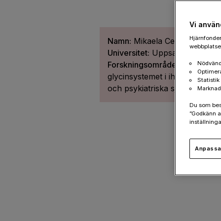
Vi använ
Hjärnfonden
Namn:
Mikaela Ceder
webbplatsen
Universitet:
Uppsala universite
Forskningsområde:
Modulerin
Nödvänd
Optimer
glycinsystemet i ihållande smä
Statisti
och psykiatriska sjukdomar
Marknad
Du som besök
”Godkänn al
inställninga
Anpassa 