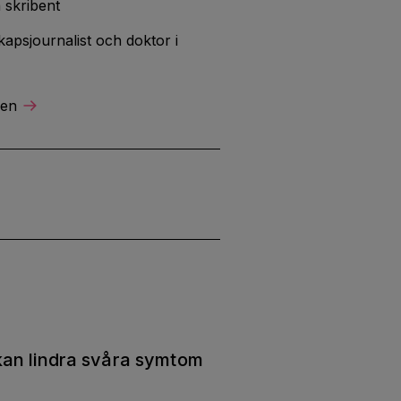
 skribent
apsjournalist och doktor i
ren
an lindra svåra symtom