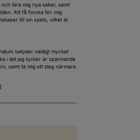
tå och lära mig nya saker, samt
ilden. Att få forska för mig
kaper till sin spets, vilket är
pendium betyder väldigt mycket
yka i det jag tycker är spännande
on, samt ta mig ett steg närmare
3