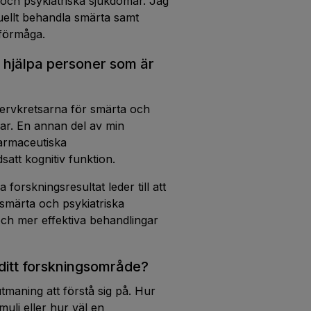
 och psykiatriska sjukdomar. Jag
tuellt behandla smärta samt
 förmåga.
 hjälpa personer som är
r nervkretsarna för smärta och
rar. En annan del av min
farmaceutiska
att kognitiv funktion.
orskningsresultat leder till att
 smärta och psykiatriska
ch mer effektiva behandlingar
ditt forskningsområde?
tmaning att förstå sig på. Hur
uli eller hur väl en