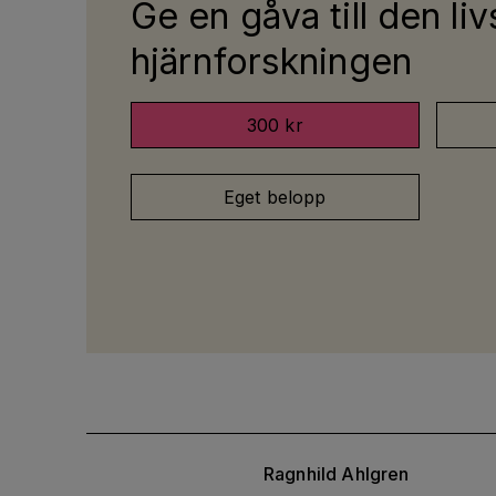
Ge en gåva till den liv
hjärnforskningen
300 kr
Eget belopp
Ragnhild
Ahlgren