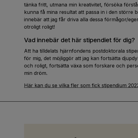
tänka fritt, utmana min kreativitet, försöka förs
kunna få mina resultat att passa in i den större b
innebär att jag får driva alla dessa förmågor/egens
otroligt roligt!
Vad innebär det här stipendiet för dig?
Att ha tilldelats hjärnfondens postdoktorala sti
för mig, det möjliggör att jag kan fortsätta djupd
och roligt, fortsätta växa som forskare och pers
min dröm.
Här kan du se vilka fler som fick stipendium 202