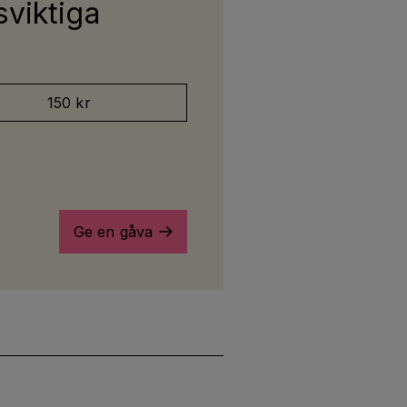
sviktiga
150 kr
Ge en gåva