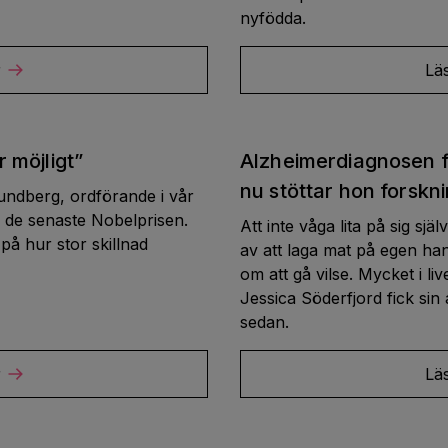
nyfödda.
r
Lä
r möjligt”
Alzheimerdiagnosen f
nu stöttar hon forskn
Lundberg, ordförande i vår
 de senaste Nobelprisen.
Att inte våga lita på sig sjä
å hur stor skillnad
av att laga mat på egen 
om att gå vilse. Mycket i li
Jessica Söderfjord fick sin
sedan.
r
Lä