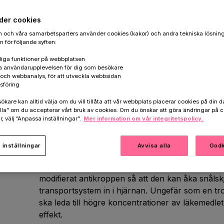
der cookies
Antikroppsterapier går ut på att specialdesignade
 och våra samarbetsparters använder cookies (kakor) och andra tekniska lösnin
Dessa tar sig sedan till hjärnan och fäster på ska
 för följande syften:
signalerar till kroppen att de här proteinerna sk
iga funktioner på webbplatsen
har visat sig fungera och i flera länder har min
a användarupplevelsen för dig som besökare
k och webbanalys, för att utveckla webbsidan
godkänts.
sföring
Problemet är att dagens antikroppsterapier har 
are kan alltid välja om du vill tillåta att vår webbplats placerar cookies på din da
antikropparna utvecklades ursprungligen här i 
la” om du accepterar vårt bruk av cookies. Om du önskar att göra ändringar på c
r, välj ”Anpassa inställningar”.
Mer information om vår integritetspolicy.
min forskargrupp med en uppdaterad version. Vi 
fungerar, vi vill ”bara” få det att fungera bättre.
inställningar
Avvisa alla
Godk
Den huvudsakliga utmaningen är att hjärnan ha
hindrar stora molekyler, som antikroppar, från a
modifierat antikroppen så att den kan åka snåls
transportsystem in i hjärnan. Ungefär som en troj
ska leda till högre koncentrationer av läkemedle
effekt.