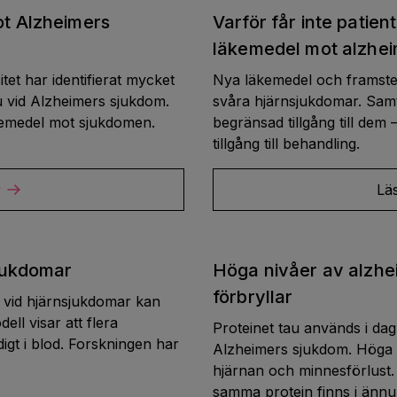
ot Alzheimers
Varför får inte patien
läkemedel mot alzhe
tet har identifierat mycket
Nya läkemedel och framste
au vid Alzheimers sjukdom.
svåra hjärnsjukdomar. Samti
äkemedel mot sjukdomen.
begränsad tillgång till dem 
tillgång till behandling.
r
Lä
sjukdomar
Höga nivåer av alzhe
förbryllar
os vid hjärnsjukdomar kan
ll visar att flera
Proteinet tau används i dag
digt i blod. Forskningen har
Alzheimers sjukdom. Höga ni
hjärnan och minnesförlust. 
samma protein finns i ännu 