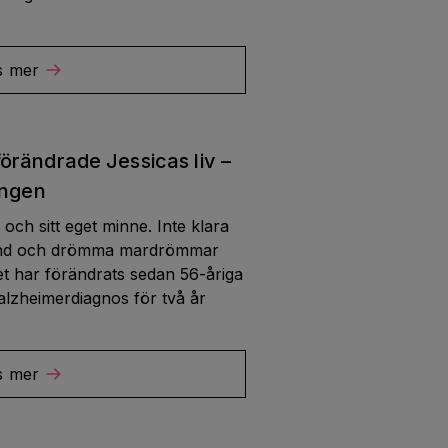
s mer
örändrade Jessicas liv –
ingen
lv och sitt eget minne. Inte klara
hand och drömma mardrömmar
vet har förändrats sedan 56-åriga
 alzheimerdiagnos för två år
s mer