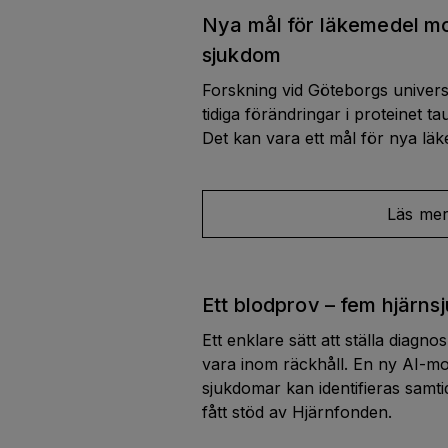
Nya mål för läkemedel m
sjukdom
Forskning vid Göteborgs universi
tidiga förändringar i proteinet t
Det kan vara ett mål för nya l
Läs me
Ett blodprov – fem hjärn
Ett enklare sätt att ställa diagn
vara inom räckhåll. En ny AI-mode
sjukdomar kan identifieras samti
fått stöd av Hjärnfonden.