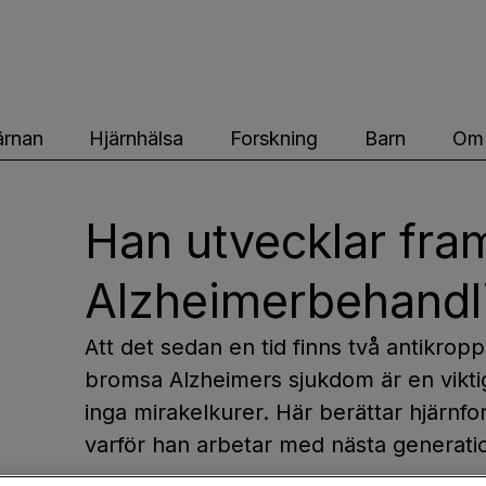
ärnfonden
ärnan
Hjärnhälsa
Forskning
Barn
Om 
Han utvecklar fra
Alzheimerbehandl
Att det sedan en tid finns två antikrop
bromsa Alzheimers sjukdom är en vikti
inga mirakelkurer. Här berättar hjärnf
varför han arbetar med nästa generati