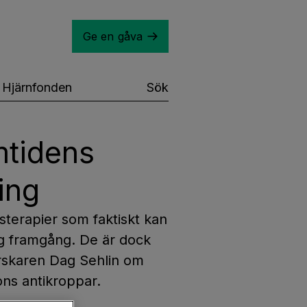
Ge en gåva
Hjärnfonden
Sök
mtidens
ing
psterapier som faktiskt kan
g framgång. De är dock
orskaren Dag Sehlin om
ons antikroppar.