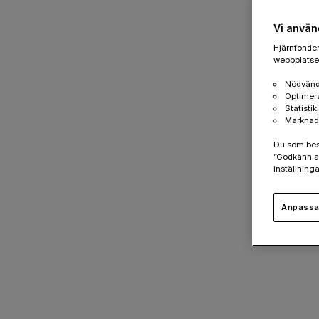
Vi använ
Hjärnfonden
webbplatsen
Nödvänd
Optimer
Statisti
Marknad
Du som besök
”Godkänn al
inställninga
Anpassa 