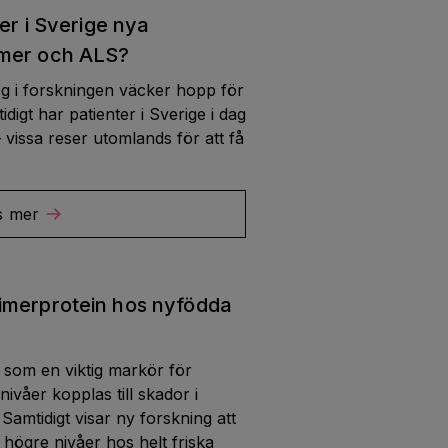
ter i Sverige nya
imer och ALS?
g i forskningen väcker hopp för
digt har patienter i Sverige i dag
– vissa reser utomlands för att få
s mer
imerprotein hos nyfödda
 som en viktig markör för
våer kopplas till skador i
Samtidigt visar ny forskning att
högre nivåer hos helt friska