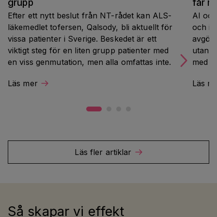
grupp
får r
Efter ett nytt beslut från NT-rådet kan ALS-
AI och
läkemedlet tofersen, Qalsody, bli aktuellt för 
och in
vissa patienter i Sverige. Beskedet är ett 
avgörs
viktigt steg för en liten grupp patienter med 
utan a
en viss genmutation, men alla omfattas inte.
med mä
utgång
Läs mer
Läs m
indust
Almed
Läs fler artiklar
Så skapar vi effekt