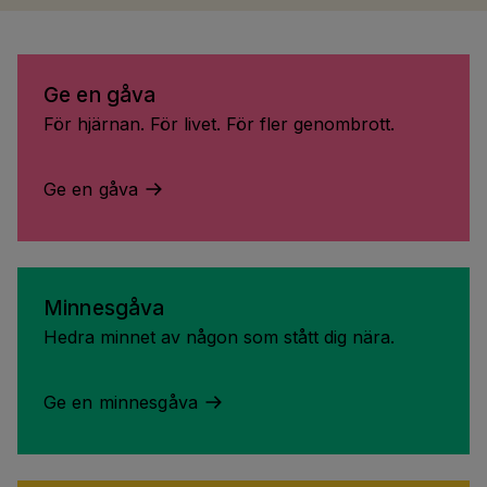
Ge en gåva
För hjärnan. För livet. För fler genombrott.
Ge en gåva
Minnesgåva
Hedra minnet av någon som stått dig nära.
Ge en minnesgåva