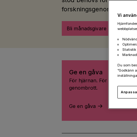
stöd behövs för att möjlig
forskningsgenombrott.
Vi använ
Hjärnfonden
Bli månadsgivare
webbplatsen
Nödvänd
Optimer
Statisti
Marknad
Du som besök
”Godkänn al
Ge en gåva
inställninga
För hjärnan. För livet. För fle
genombrott.
Anpassa 
Ge en gåva