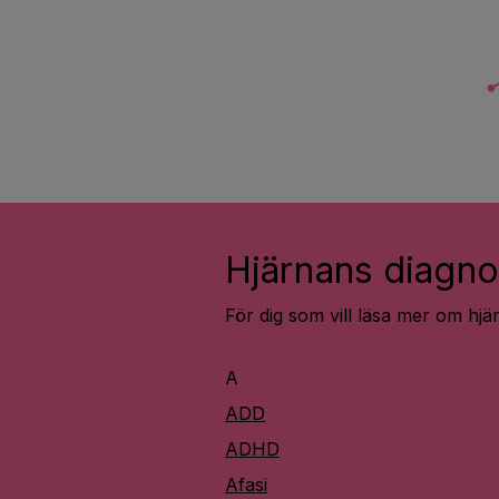
Hjärnans diagno
För dig som vill läsa mer om hj
A
ADD
ADHD
Afasi