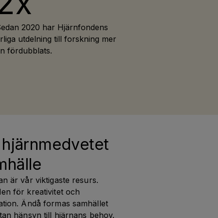
2x
edan 2020 har Hjärnfondens
rliga utdelning till forskning mer
n fördubblats.
 hjärnmedvetet 
mhälle
n är vår viktigaste resurs. 
n för kreativitet och 
ation. Ändå formas samhället 
tan hänsyn till hjärnans behov. 