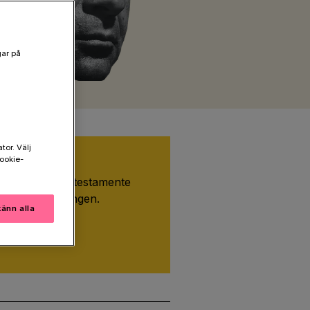
gar på
tor. Välj
ookie-
estamente
iv in oss i ditt testamente
h stöd forskningen.
änn alla
stamentera