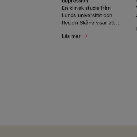
depression
En klinisk studie från 
Lunds universitet och 
Region Skåne visar att 
parkinsonläkemedlet 
Läs mer
pramipexol kan lindra 
motivationsbrist och 
svårigheter att känna 
glädje hos vissa patienter 
med svårbehandlad 
depression. Studien 
finansieras av 
Hjärnfonden.