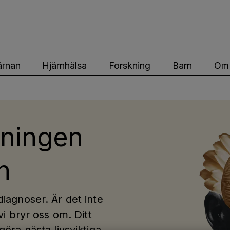
ärnfonden
ärnan
Hjärnhälsa
Forskning
Barn
Om 
kningen
n
diagnoser. Är det inte
vi bryr oss om. Ditt