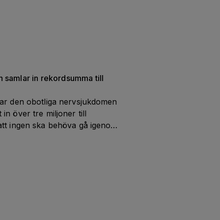
forskning under 
Almedalsveckan 2026.
samlar in rekordsumma till 
ar den obotliga nervsjukdomen 
 över tre miljoner till 
tt ingen ska behöva gå igenom 