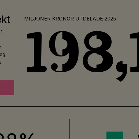
ekt
MILJONER KRONOR UTDELADE 2025
198,
,1
r
teg
e