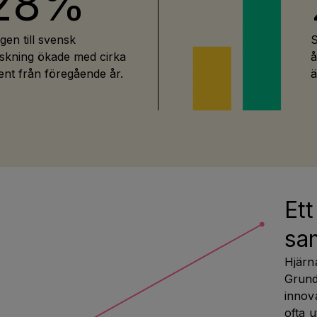
28%
gen till svensk
S
rskning ökade med cirka
å
nt från föregående år.
ä
Ett
sa
Hjärna
Grunde
innov
ofta u