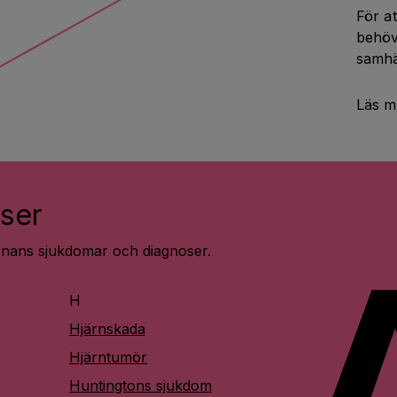
För at
behöv
samhä
Läs m
ser
ärnans sjukdomar och diagnoser.
H
Hjärnskada
Hjärntumör
Huntingtons sjukdom