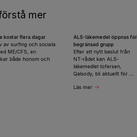
 förstå mer
 kostar flera dagar
ALS-läkemedel öppnas för 
v av surfing och sociala 
begränsad grupp
ed ME/CFS, en 
Efter ett nytt beslut från 
rkar både honom och 
NT-rådet kan ALS-
läkemedlet tofersen, 
Qalsody, bli aktuellt för 
vissa patienter i Sverige. 
Läs mer
Beskedet är ett viktigt steg 
för en liten grupp patienter
med en viss genmutation, 
men alla omfattas inte.