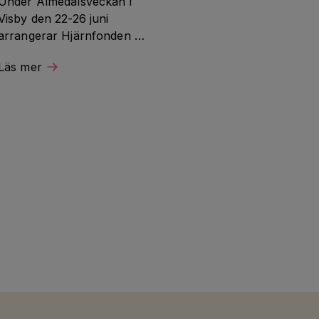
Under Almedalsveckan i 
Visby den 22-26 juni 
arrangerar Hjärnfonden 
ett seminarium och deltar i 
Läs mer
flera samtal om 
hjärnforskning och 
hjärnhälsa.