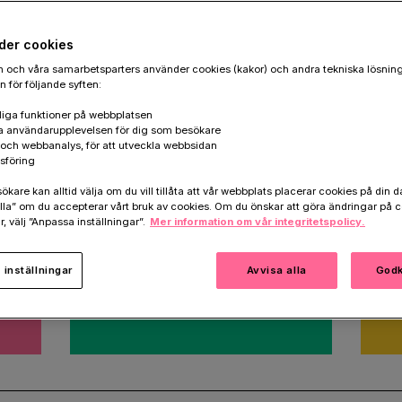
göra nästa livsviktiga
der cookies
 och våra samarbetsparters använder cookies (kakor) och andra tekniska lösnin
 för följande syften:
iga funktioner på webbplatsen
a användarupplevelsen för dig som besökare
k och webbanalys, för att utveckla webbsidan
sföring
are kan alltid välja om du vill tillåta att vår webbplats placerar cookies på din da
la” om du accepterar vårt bruk av cookies. Om du önskar att göra ändringar på c
Minnesgåva
T
r, välj ”Anpassa inställningar”.
Mer information om vår integritetspolicy.
r
Hedra minnet av någon som
Skr
stått dig nära.
oc
inställningar
Avvisa alla
Godk
Ge en minnesgåva
Te