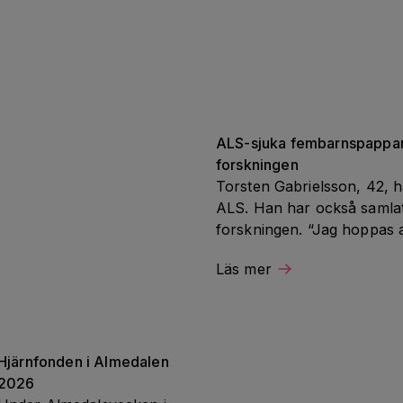
ALS-sjuka fembarnspappan 
forskningen
Torsten Gabrielsson, 42, h
ALS. Han har också samlat in
forskningen. “Jag hoppas a
det jag går igenom”.
Läs mer
Hjärnfonden i Almedalen 
2026