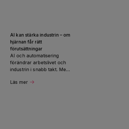
AI kan stärka industrin – om 
hjärnan får rätt 
förutsättningar
AI och automatisering 
förändrar arbetslivet och 
industrin i snabb takt. Men 
framtiden avgörs inte bara 
Läs mer
av vad tekniken kan göra, 
 
utan av hur väl den 
fungerar tillsammans med 
människans hjärna. Det 
var utgångspunkten när 
Hjärnfonden samlade 
industri, basnäring och 