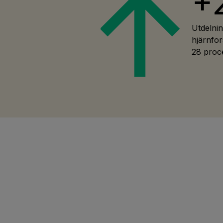
+
Utdelnin
hjärnfo
28 proce