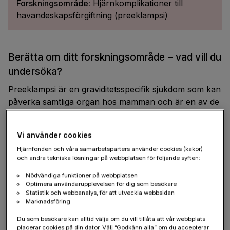
Forskningsområde:
Hjärnkomplikationer till
havandeskapsförgiftning (preeklampsi)
Berätta om ditt forskningsområde – vad vill du
undersöka?
Preeklampsi är en graviditetsspecifik sjukdom som kan
påverka samtliga organ hos mamman och är en av de
vanligaste orsakerna till mödradödlighet. En av de
farligaste komplikationerna som ligger bakom flest
Vi använder cookies
dödsfall är hjärnödem (ökad mängd vätska i
Hjärnfonden och våra samarbetsparters använder cookies (kakor)
hjärnvävnaden) och kramper (eklampsi). Enda boten
och andra tekniska lösningar på webbplatsen för följande syften:
är förlossning men man kan även skydda mot
kramper samt behandla kramper med
Nödvändiga funktioner på webbplatsen
Optimera användarupplevelsen för dig som besökare
magnesiumsulfat.
Statistik och webbanalys, för att utveckla webbsidan
Marknadsföring
Det går idag inte att förutsäga vilka som kommer att
Du som besökare kan alltid välja om du vill tillåta att vår webbplats
drabbas av hjärnkomplikationer. Det finns även en
placerar cookies på din dator. Välj ”Godkänn alla” om du accepterar