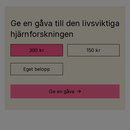
Ge en gåva till den livsviktiga
hjärnforskningen
300 kr
150 kr
Eget belopp
Ge en gåva