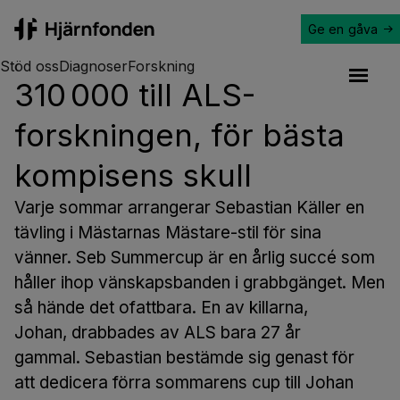
Ge en gåva
Hjärnfonden
Stöd oss
Diagnoser
Forskning
310 000 till ALS-
Open a
forskningen, för bästa
kompisens skull
Varje sommar arrangerar Sebastian Käller en
tävling i Mästarnas Mästare-stil för sina
vänner. Seb Summercup är en årlig succé som
håller ihop vänskapsbanden i grabbgänget. Men
så hände det ofattbara. En av killarna,
Johan, drabbades av ALS bara 27 år
gammal. Sebastian bestämde sig genast för
att dedicera förra sommarens cup till Johan