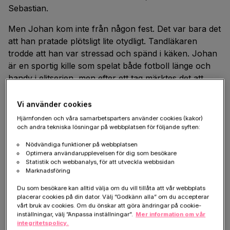
Sebastian.
Men Johan kom inte från någon fest. Det var bara det
att han pratade plötsligt lite otydligt. Tandläkaren
trodde att han var stressad och spänd i käken. Johan
är en sportig kille som spelat både fotboll länge och
bandy i elitserien, men efter ett tag märktes det att
kroppen inte riktigt hängde med längre. Under hösten
2019 blev det fler undersökningar hos läkare och i
Vi använder cookies
februari kom beskedet. ALS.
Hjärnfonden och våra samarbetsparters använder cookies (kakor)
och andra tekniska lösningar på webbplatsen för följande syften:
Johan var 27 år gammal, skulle bli pappa för första
Nödvändiga funktioner på webbplatsen
gången till sommaren och fick nu beskedet att han
Optimera användarupplevelsen för dig som besökare
drabbats av den obotliga
sjukdomen ALS
.
Statistik och webbanalys, för att utveckla webbsidan
Marknadsföring
Du som besökare kan alltid välja om du vill tillåta att vår webbplats
En ALS-insamling för Johan
placerar cookies på din dator. Välj ”Godkänn alla” om du accepterar
vårt bruk av cookies. Om du önskar att göra ändringar på cookie-
inställningar, välj ”Anpassa inställningar”.
Mer information om vår
Ingen kan göra allt med alla kan göra något. Men vad
integritetspolicy.
kan man göra? Sebastian funderade mycket på vad