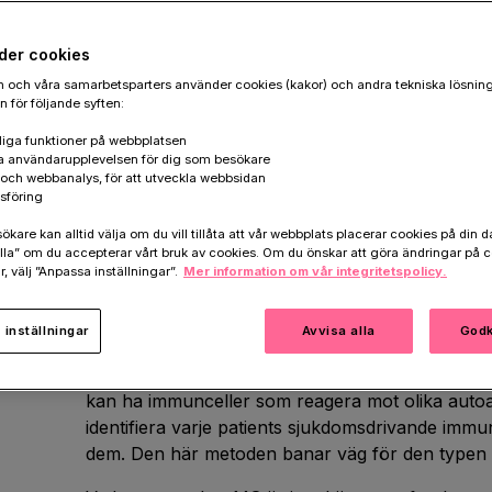
Multipel Skleros, MS
, är, näst efter traumatisk 
der cookies
orsaken till neurologisk funktionsnedsättning ho
 och våra samarbetsparters använder cookies (kakor) och andra tekniska lösnin
Sverige har ca 20 000 individer MS och 600 nya f
 för följande syften:
en inflammatorisk sjukdom där nervsystemet ang
iga funktioner på webbplatsen
symtom är känselstörningar, motoriska störning
a användarupplevelsen för dig som besökare
synrubbningar. Det finns nu effektiva läkemed
k och webbanalys, för att utveckla webbsidan
kan dämpa skov. Några av de nya läkemedlen sl
sföring
immunförsvaret och det kan ge upphov till allvar
are kan alltid välja om du vill tillåta att vår webbplats placerar cookies på din da
komplikationer på sikt, till exempel infektioner.
la” om du accepterar vårt bruk av cookies. Om du önskar att göra ändringar på c
r, välj ”Anpassa inställningar”.
Mer information om vår integritetspolicy.
För att kunna ge en mer precis behandling som r
som attackerar nervsystemet har forskare vi Karo
inställningar
Avvisa alla
Godk
metod som gör det möjligt att identifiera vilka m
immuncellerna reagerar på hos individer med 
kan ha immunceller som reagera mot olika autoanti
identifiera varje patients sjukdomsdrivande immu
dem. Den här metoden banar väg för den typen a