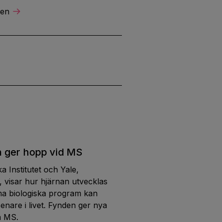
ren
n ger hopp vid MS
a Institutet och Yale,
, visar hur hjärnan utvecklas
ma biologiska program kan
senare i livet. Fynden ger nya
m MS.