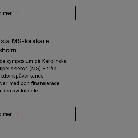
s mer
örsta MS-forskare
kholm
 Nobelsymposium på Karolinska
tipel skleros (MS) – från
sjukdomspåverkande
 var med och finansierade
i den avslutande
s mer