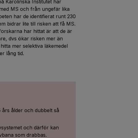
 Karolinska Institutet har
e med MS och från ungefär lika
eten har de identifierat runt 230
bidrar lite till risken att få MS.
rskarna har hittat är att de är
are, dvs ökar risken mer än
itta mer selektiva läkemedel
 lång tid.
 års ålder och dubbelt så
vsystemet och därför kan
rvbana som drabbas.