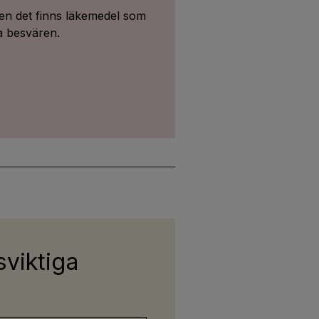
en det finns läkemedel som
a besvären.
sviktiga