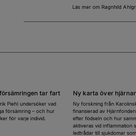
Läs mer om Ragnhild Ahlg
försämringen tar fart
Ny karta över hjärna
ik Piehl undersöker vad
Ny forskning från Karolinsk
ga försämring – och hur
finansierad av Hjärnfonden
er för varje individ.
efter födseln och hur sam
aktiveras vid inflammation 
ledtrådar till sjukdomar so