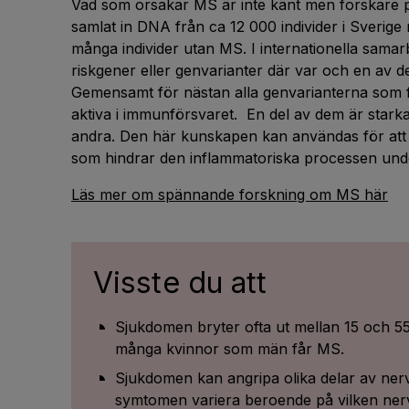
Vad som orsakar MS är inte känt men forskare på
samlat in DNA från ca 12 000 individer i Sverig
många individer utan MS. I internationella samarb
riskgener eller genvarianter där var och en av dem 
Gemensamt för nästan alla genvarianterna som fo
aktiva i immunförsvaret. En del av dem är stark
andra. Den här kunskapen kan användas för att h
som hindrar den inflammatoriska processen under
Läs mer om spännande forskning om MS här
Visste du att
Sjukdomen bryter ofta ut mellan 15 och 55
många kvinnor som män får MS.
Sjukdomen kan angripa olika delar av ner
symtomen variera beroende på vilken ne