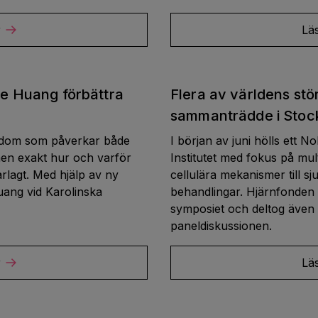
r
Lä
se Huang förbättra
Flera av världens st
sammanträdde i Stoc
ukdom som påverkar både
I början av juni hölls ett
en exakt hur och varför
Institutet med fokus på mul
arlagt. Med hjälp av ny
cellulära mekanismer till 
uang vid Karolinska
behandlingar. Hjärnfonden
symposiet och deltog även 
paneldiskussionen.
r
Lä