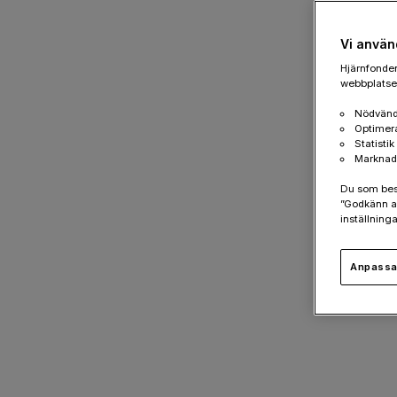
Vi använ
Hjärnfonden
webbplatsen
Nödvänd
Optimer
Statisti
Marknad
Du som besök
”Godkänn al
inställninga
Anpassa 