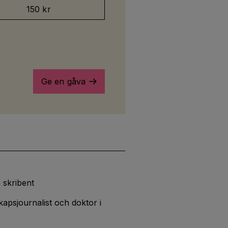
150 kr
Ge en gåva
 skribent
apsjournalist och doktor i