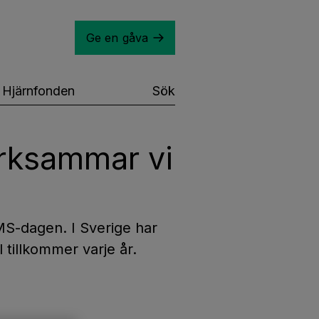
Ge en gåva
Hjärnfonden
Sök
ksammar vi
MS-dagen. I Sverige har
 tillkommer varje år.