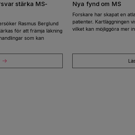
rsvar stärka MS-
Nya fynd om MS
Forskare har skapat en atl
patienter. Kartläggningen vi
ersöker Rasmus Berglund
vilket kan möjliggöra mer i
rkas för att främja läkning
ehandlingar som kan
r
Lä