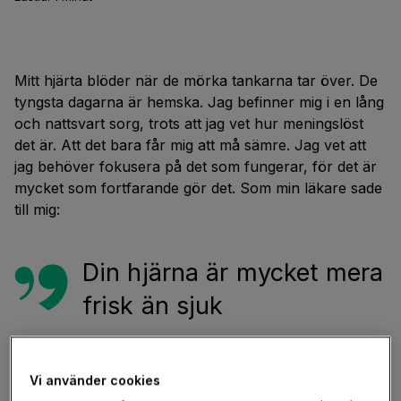
Mitt hjärta blöder när de mörka tankarna tar över. De
tyngsta dagarna är hemska. Jag befinner mig i en lång
och nattsvart sorg, trots att jag vet hur meningslöst
det är. Att det bara får mig att må sämre. Jag vet att
jag behöver fokusera på det som fungerar, för det är
mycket som fortfarande gör det. Som min läkare sade
till mig:
Din hjärna är mycket mera
frisk än sjuk
Ändå sörjer jag att jag nog inte kommer vara tillräckligt
Vi använder cookies