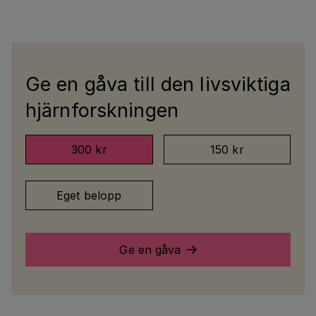
Ge en gåva till den livsviktiga
hjärnforskningen
300 kr
150 kr
Eget belopp
Ge en gåva