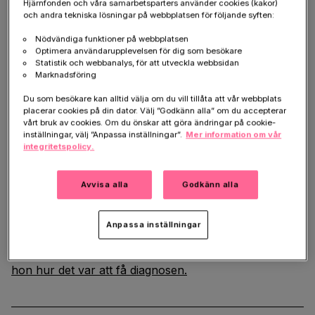
klar i huvudet för att kunna glädjas med barnen när
Hjärnfonden och våra samarbetsparters använder cookies (kakor)
de flyttar hemifrån. Om jag ens lever då. Jag sörjer att
och andra tekniska lösningar på webbplatsen för följande syften:
jag troligen inte kommer få uppleva glädjen i att bli
Nödvändiga funktioner på webbplatsen
mormor. Att jag kommer bli beroende av andra. Att bli
Optimera användarupplevelsen för dig som besökare
Statistik och webbanalys, för att utveckla webbsidan
en belastning för mina nära.
Marknadsföring
Jag är också rädd för hur det ska bli. Hur kommer jag
Du som besökare kan alltid välja om du vill tillåta att vår webbplats
bli behandlad av andra? Hur kommer min
placerar cookies på din dator. Välj ”Godkänn alla” om du accepterar
vårt bruk av cookies. Om du önskar att göra ändringar på cookie-
personlighet förändras? Tänk om jag blir outhärdlig att
inställningar, välj ”Anpassa inställningar”.
Mer information om vår
vara med? Tankarna smyger sig först på men
integritetspolicy.
attackerar därefter blixtsnabbt. Rädsla, oro och tvivel.
Avvisa alla
Godkänn alla
Men mest av allt sorg.
Ulrika delade med sig av sin vardag på
Hjärnfondens
Anpassa inställningar
instagramkonto
under september. Vi kommer att
publicera några av hennes texter här.
Här berättar
hon hur det var att få diagnosen.