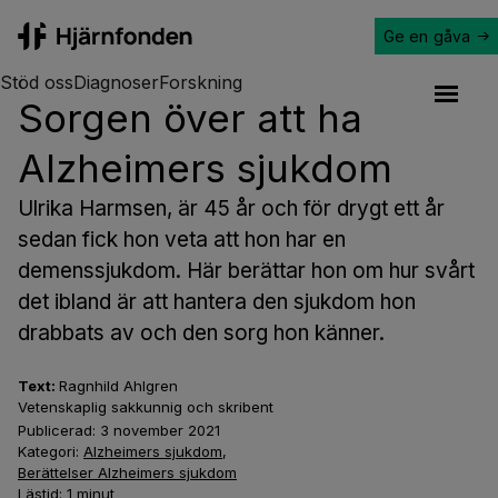
Ge en gåva
Hjärnfonden
Stöd oss
Diagnoser
Forskning
Sorgen över att ha
Open a
Alzheimers sjukdom
Ulrika Harmsen, är 45 år och för drygt ett år
sedan fick hon veta att hon har en
demenssjukdom. Här berättar hon om hur svårt
det ibland är att hantera den sjukdom hon
drabbats av och den sorg hon känner.
Text:
Ragnhild Ahlgren
Vetenskaplig sakkunnig och skribent
Publicerad:
3 november 2021
Kategori:
Alzheimers sjukdom
,
Berättelser Alzheimers sjukdom
Lästid:
1
minut