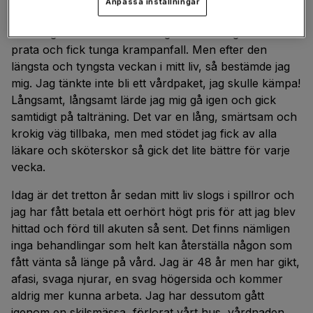
Anpassa inställningar
Men ju mer vaken jag blev, desto tydligare förstod jag
att mitt gamla liv var över. Jag kunde inte gå eller
prata och fick tunga krampanfall. Men efter den
längsta och tyngsta veckan i mitt liv, så bestämde jag
mig. Jag tänkte inte bli ett vårdpaket, jag skulle kämpa!
Långsamt, långsamt lärde jag mig gå igen och gick
samtidigt på talträning. Det var en lång, smärtsam och
krokig väg tillbaka, men med stödet jag fick av alla
läkare och sköterskor så gick det lite bättre för varje
vecka.
Idag är det tretton år sedan mitt liv slogs i spillror och
jag har fått betala ett oerhört högt pris för att jag blev
hittad och förd till akuten så sent. Det finns nämligen
inga behandlingar som helt kan återställa någon som
fått vänta så länge på vård. Jag är 48 år men har gikt,
afasi, svaga njurar, en svag högersida och kommer
aldrig mer kunna arbeta. Jag har dessutom gått
igenom en skilsmässa, förlorat vårt hus, vårdnaden