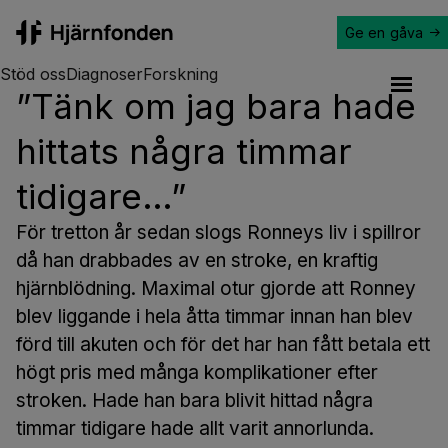
Ge en gåva
Hjärnfonden
Stöd oss
Diagnoser
Forskning
”Tänk om jag bara hade
Open a
hittats några timmar
tidigare…”
För tretton år sedan slogs Ronneys liv i spillror
då han drabbades av en stroke, en kraftig
hjärnblödning. Maximal otur gjorde att Ronney
blev liggande i hela åtta timmar innan han blev
förd till akuten och för det har han fått betala ett
högt pris med många komplikationer efter
stroken. Hade han bara blivit hittad några
timmar tidigare hade allt varit annorlunda.