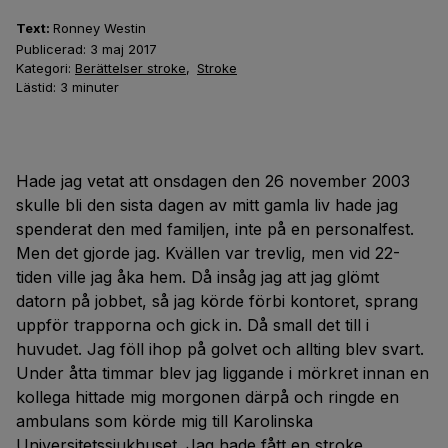
Text:
Ronney Westin
Publicerad:
3 maj 2017
Kategori:
Berättelser stroke
,
Stroke
Lästid:
3
minuter
Hade jag vetat att onsdagen den 26 november 2003
skulle bli den sista dagen av mitt gamla liv hade jag
spenderat den med familjen, inte på en personalfest.
Men det gjorde jag. Kvällen var trevlig, men vid 22-
tiden ville jag åka hem. Då insåg jag att jag glömt
datorn på jobbet, så jag körde förbi kontoret, sprang
uppför trapporna och gick in. Då small det till i
huvudet. Jag föll ihop på golvet och allting blev svart.
Under åtta timmar blev jag liggande i mörkret innan en
kollega hittade mig morgonen därpå och ringde en
ambulans som körde mig till Karolinska
Universitetssjukhuset. Jag hade fått en
stroke
.