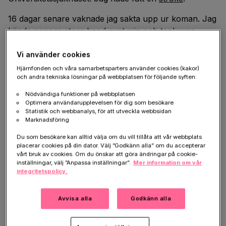
16 dagar senare vaknade jag sakta upp ur koman. Jag
kände pappas stora hand runt min och tankarna
började snurra. Vad hade hänt, vilka konstiga ljud, hur
länge hade jag legat här? Jag förstod ingenting och
Vi använder cookies
ingen berättade något för mig! Sedan kom
Hjärnfonden och våra samarbetsparters använder cookies (kakor)
och andra tekniska lösningar på webbplatsen för följande syften:
förklaringen. Det var en kraftig hjärnblödning. Jag var
uppkopplad till massor av apparater, hade genomgått
Nödvändiga funktioner på webbplatsen
flera operationer och fick en mängd olika mediciner.
Optimera användarupplevelsen för dig som besökare
Statistik och webbanalys, för att utveckla webbsidan
Det var tydligen ett underverk att jag överlevt, i och
Marknadsföring
med att jag fått akutvård så sent.
Du som besökare kan alltid välja om du vill tillåta att vår webbplats
placerar cookies på din dator. Välj ”Godkänn alla” om du accepterar
vårt bruk av cookies. Om du önskar att göra ändringar på cookie-
inställningar, välj ”Anpassa inställningar”.
Mer information om vår
integritetspolicy.
Ronney Westin drabbades av en stroke.
Avvisa alla
Godkänn alla
Läkarna opererade mig igen för att minska på
hjärntrycket och mitt tillstånd stabiliserades långsamt.