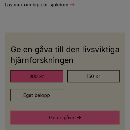
Läs mer om bipolär sjukdom
Ge en gåva till den livsviktiga
hjärnforskningen
300 kr
150 kr
Eget belopp
Ge en gåva