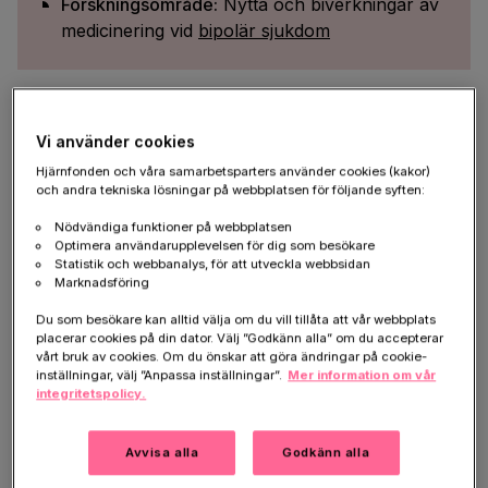
Forskningsområde:
Nytta och biverkningar av
medicinering vid
bipolär sjukdom
Hej Alexander! Hur kommer dina
Vi använder cookies
forskningsresultat att hjälpa personer som är
Hjärnfonden och våra samarbetsparters använder cookies (kakor)
drabbade?
och andra tekniska lösningar på webbplatsen för följande syften:
Läkemedel är centrala i behandling vid tillstånd som
Nödvändiga funktioner på webbplatsen
Optimera användarupplevelsen för dig som besökare
skapar psykiskt lidande, och antalet olika läkemedel
Statistik och webbanalys, för att utveckla webbsidan
som används är stort. Komplexiteten i de här
Marknadsföring
tillstånden och individuella förutsättningar att svara på
Du som besökare kan alltid välja om du vill tillåta att vår webbplats
behandling bidrar till att man kan behöva pröva flera
placerar cookies på din dator. Välj ”Godkänn alla” om du accepterar
olika läkemedel, och ofta i kombination, innan man
vårt bruk av cookies. Om du önskar att göra ändringar på cookie-
inställningar, välj ”Anpassa inställningar”.
Mer information om vår
hittar något som lindrar och hjälper.
integritetspolicy.
Det kan i sig förlänga lidandet, och ibland skapa mer
lidande genom oönskade bieffekter. Resultat från
Avvisa alla
Godkänn alla
tidigare studier som jag och mina kollegor genomfört