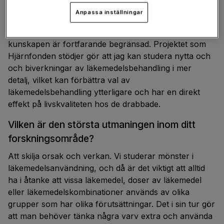
har bidragit till uppdaterade
Anpassa inställningar
behandlingsrekommendationer som förhoppningsvis
förbättrar behandling och minskar lidande. Men
kunskapen är fortfarande begränsad. Projektet som
Hjärnfonden stödjer gör att jag kan studera nytta och
och biverkningar av läkemedelsbehandling i mer
detalj, vilket kan förbättra val av
läkemedelsbehandling ytterligare och har en direkt
effekt på livskvaliteten hos de drabbade.
Vilken är den största utmaningen inom ditt
forskningsområde?
Att skilja orsak och verkan. Vi studerar mönster i
läkemedelsanvändning, och då är det viktigt att alltid
ha i åtanke att vissa läkemedel, doser av läkemedel
eller läkemedelskombinationer används av olika
grupper som har olika förutsättningar. Det i sin tur gör
att man behöver tänka några varv extra och använda