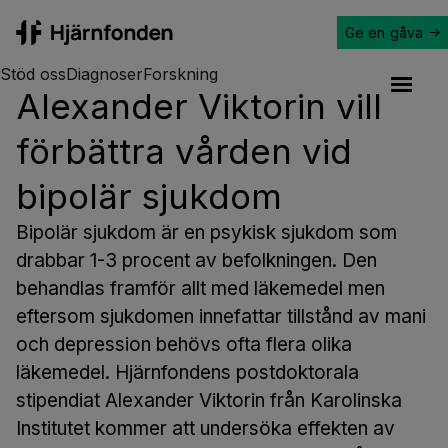
Ge en gåva
Hjärnfonden
Stöd oss
Diagnoser
Forskning
Alexander Viktorin vill
Open a
förbättra vården vid
bipolär sjukdom
Bipolär sjukdom är en psykisk sjukdom som
drabbar 1-3 procent av befolkningen. Den
behandlas framför allt med läkemedel men
eftersom sjukdomen innefattar tillstånd av mani
och depression behövs ofta flera olika
läkemedel. Hjärnfondens postdoktorala
stipendiat Alexander Viktorin från Karolinska
Institutet kommer att undersöka effekten av